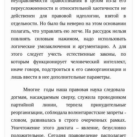
неуправляемости правосознания в целом из-за его
переусложненности и относительной хаотичности не
действенен для правовой идеологии, взятой в
отдельности. Но было бы неверно на этом основании
полагать, что управлять ею легче. На рассудок нельзя
повлиять силовым нажимом, надо использовать
логические умозаключения и аргументацию. А для
этого следует учесть естественные законы, по
которым функционирует человеческий интеллект,
иначе говоря, подстроиться к его самоорганизации и
лишь ввести в нее дополнительные параметры.
Многие годы наша правовая наука следовала
догмам, насаждаемым сверху, служила проводником
партийной линии, терпела принудительные
реорганизации, соблюдала волюнтаристские запреты -
словом, развивалась в строго очерченных рамках.
Уничтожение этого диктата – явление, безусловно
положительное. Сегодня правоведение располагает