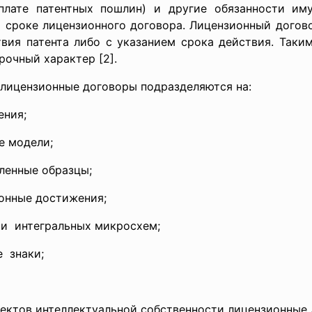
плате патентных пошлин) и другие обязанности им
 о сроке лицензионного договора. Лицензионный догов
ствия патента либо с указанием срока действия. Таки
рочный характер [2].
 лицензионные договоры подразделяются на:
ения;
е модели;
ленные образцы;
онные достижения;
ии интегральных микросхем;
 знаки;
ектов интеллектуальной собственности лицензионные 