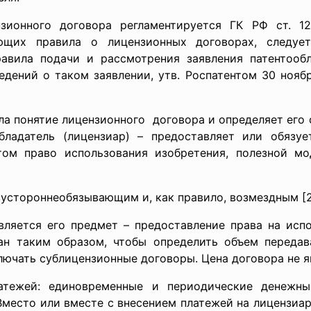
ионного договора регламентируется ГК РФ ст. 123
ающих правила о лицензионных договорах, следуе
авила подачи и рассмотрения заявления патентооб
дений о таком заявлении, утв. Роспатентом 30 ноябр
ла понятие лицензионного договора и определяет его 
бладатель (лицензиар) – предоставляет или обязуе
нтом право использования изобретения, полезной м
вустороннеобязывающим и, как правило, возмездным [2
ляется его предмет – предоставление права на испол
н таким образом, чтобы определить объем переда
лючать сублицензионные договоры. Цена договора не 
тежей: единовременные и периодические денежны
Вместо или вместе с внесением платежей на лицензиа