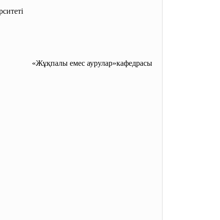
рситеті
қпалы емес аурулар»кафедрасы