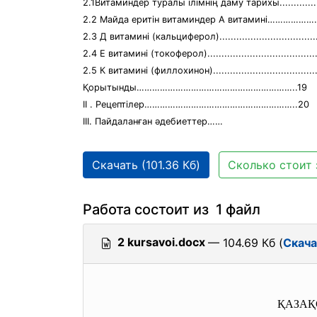
2.1Витаминдер туралы ілімнің даму тарихы...............
2.2 Майда еритін витаминдер А витамині………………
2.3 Д витамині (кальциферол)...................................
2.4 Е витамині (токоферол).......................................
2.5 К витамині (филлохинон).....................................
Қорытынды……………………………………………………..19
II . Рецептілер…………………………………………………..20
III. Пайдаланған әдебиеттер……
Скачать (101.36 Кб)
Сколько стоит 
Работа состоит из 1 файл
2 kursavoi.docx
— 104.69 Кб (
Скача
ҚАЗАҚ