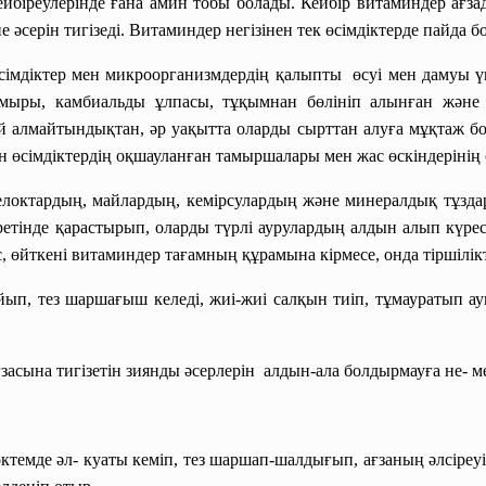
ейбіреулерінде ғана амин тобы болады. Кейбір витаминдер ағзад
не әсерін тигізеді. Витаминдер негізінен тек өсімдіктерде пайда б
сімдіктер мен микроорганизмдердің
қалыпты өсуі мен дамуы үш
мыры, камбиальды ұлпасы, тұқымнан бөлініп алынған және қ
ей алмайтындықтан, әр уақытта оларды сырттан алуға мұқтаж бо
н өсімдіктердің оқшауланған тамыршалары мен жас өскіндерінің
елоктардың, майлардың, кемірсулардың және минералдық тұздар
ретінде қарастырып, оларды түрлі аурулардың алдын алып күрес
с, өйткені витаминдер тағамның құрамына кірмесе, онда тіршілі
ып, тез шаршағыш келеді, жиі-жиі салқын тиіп, тұмауратып ау
засына тигізетін зиянды әсерлерін алдын-ала болдырмауға не- ме
өктемде әл- куаты кеміп, тез шаршап-шалдығып, ағзаның әлсіреуі