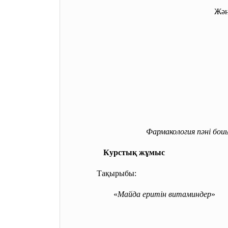
Жәң
Фармакология пәні бо
Курстық жұмыс
Тақырыбы:
«
Майда еритін витаминдер
»