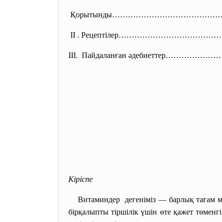
Қорытынды…………………………………
II . Рецептілер……………………………
III. Пайдаланған әдебиеттер………………
Кіріспе
Витаминдер дегеніміз — барлық тағам ме
бірқалыпты тіршілік үшін өте қажет төменг