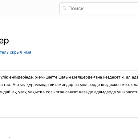
ер
атель скрыл имя
үлік өнімдерінде, жем-шөпте шағын мөлшерде ғана кездесетін, ал ад
ттар. Астық құрамында витаминдер аз мелшерде кездескенімен, олард
сондай-ақ ұзақ уақытқа созылған саяхат кезінде адамдарда ұшыраса