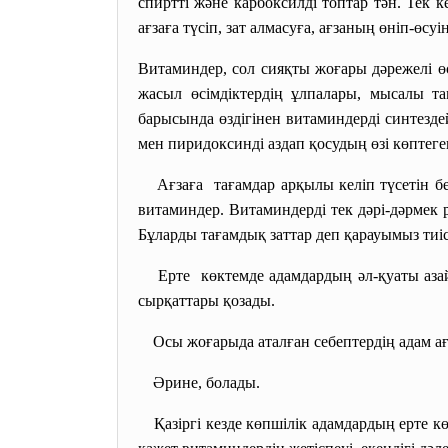
спиртті және карбоксилді топтар тән. Тек к
ағзаға түсіп, зат алмасуға, ағзаның өніп-өсуі
Витаминдер, сол сияқты жоғары дәрежелі ө
жасыл өсімдіктердің ұлпалары, мысалы та
барысында өздігінен витаминдерді синтезд
мен пиридоксинді аздап қосудың өзі көптеге
Ағзаға тағамдар арқылы келіп түсетін б
витаминдер. Витаминдерді тек дәрі-дәрмек 
Бұларды тағамдық заттар деп қарауымыз тиі
Ерте көктемде адамдардың әл-қуаты азай
сырқаттары қозады.
Осы жоғарыда аталған себептердің адам ағ
Әрине, болады.
Қазіргі кезде көпшілік адамдардың ерте к