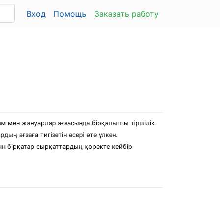
Вход
Помощь
Заказать работу
ам мен жануарлар ағзасында бірқалыпты тіршілік
ың ағзаға тигізетін әсері өте үлкен.
тын бірқатар сырқаттардың қоректе кейбір