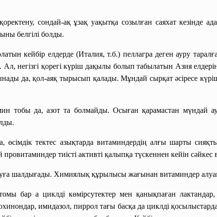
қоректену, сондай-ақ ұзақ уақытқа созылған саяхат кезінде а
тыны белгілі болды.
латын кейбір елдерде (Италия, т.б.) пеллагра деген ауру таралғ
 Ал, негізгі қорегі күріш дақылы болып табылатын Азия елдерінд
нады да, қол-аяқ тырысып қалады. Мұндай сырқат әсіресе күрішт
мин тобы да, азот та болмайды. Осыған қарамастан мүндай 
лды.
, өсімдік тектес азықтарда витаминдердің алғы шарты сияқт
й провитаминдер тиісті активті қалыпқа түскеннен кейін сәйкес
руға шалдығады. Химиялық құрылысы жағынан витаминдер алуан
бар а циклді көмірсутектер мен қанықпаған лактандар, 
охинондар, имидазол, пиррол тағы басқа да циклді қосылыстард