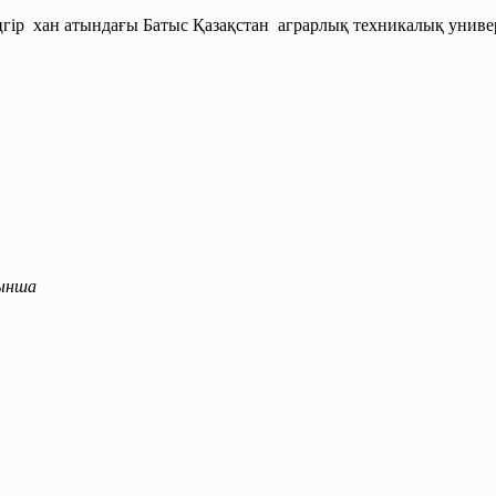
гір хан атындағы Батыс Қазақстан аграрлық техникалық униве
«Жұ
иынша