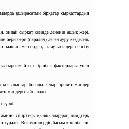
дамдарда ұшырасатын бірқатар сырқаттардың
ан, ондай сырқат кезінде дененің ашық жері,
е бери-бери (паралич) деген ауру кездеседі.
і машинамен өңдеп, актау тәсілдерін енгізу
ауыстырылмайтын тіршілік факторлары үшін
ы қосылыстар болады. Олар провитаминдер
 витаминдерге айналады.
 түрлі.
амино спирттер, қышқылдардың амидтері,
ан тұрады. Витаминдердің басым көпшілігіне