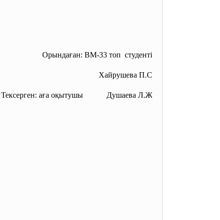
Орындаған: ВМ-33 топ студенті
Хайрушева П.С
: аға оқытушы Душаева Л.Ж