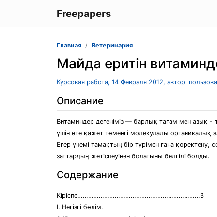
Freepapers
Главная
Ветеринария
Майда еритін витаминд
Курсовая работа, 14 Февраля 2012, автор: пользов
Описание
Витаминдер дегеніміз — барлық тағам мен азық - т
үшін өте қажет төменгі молекулалы органикалық за
Егер үнемі тамақтың бір түрімен ғана қоректену, 
заттардың жетіспеуінен болатыны белгілі болды.
Содержание
Кіріспе……………………………………………………………3
І. Негізгі бөлім.