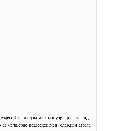
ездесетін, ал адам мен жануарлар ағзасында
 аз мелшерде кездескенімен, олардың ағзаға