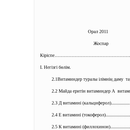
Орал 2011
Жоспар
Кіріспе………………………………………
І. Негізгі бөлім.
2.1Витаминдер туралы ілімнің
даму тарих
2.2 Майда еритін витаминдер А ви
2.3 Д витамині (кальциферол)................
2.4 Е витамині (токоферол)...................
.
2.5 К витамині (филлохинон).................