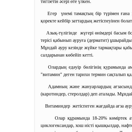
тигізетін әсері өте үлкен.
Егер үнемі тамақтың бір түрімен ғана 
қоректе кейбір заттардың жетіспеуінен бола
Азық-түлігінде жүгері өнімдері басым бо
терісі қабынып ауруға (дерматит) ұшырайды.
Мұндай ауру кезінде жүйке тармақтары қабы
салдарынан көбейіп кетті.
Олардың едәуір бөлігінің қүрамында а
"витамин" деген тарихи термин сақталып қа
Адамның және жануарлардың ағзасында
(каротиндер, стеролдар) деп аталады. Мұнда
Витаминдер жетіспеген жағдайда ағза ау
Олар құрамында 18-20% көміртек атомы 
циклогександар, хош иісті қышқылдар, нафт