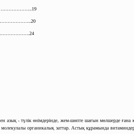
…………………
..19
…………………….
.20
……
…………….24
н азық - түлік өнімдерінде, жем-шөпте шағын мөлшерде ғана к
і молекулалы органикалық заттар. Астық құрамында витаминдер