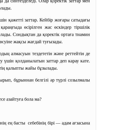
а да синтезделеді. Олар қоректік заттар мен
олады.
ін қажетті заттар. Кейбір жоғары сатыдағы
араңғыда өсірілген жас өскіндер тіршілік
лады. Сондықтан да қоректік ортаға тиамин
 өсуіне жақсы жағдай туғызады.
дың алмасуын тездететін және реттейтін де
у үшін қолданылатын заттар деп карау кате.
ктің қалыпты жайы бұзылады.
ырып, бұрыннан белгілі әр түрлі созылмалы
се азайтуға бола ма?
нің ең басты себебінің бірі — адам ағзасына