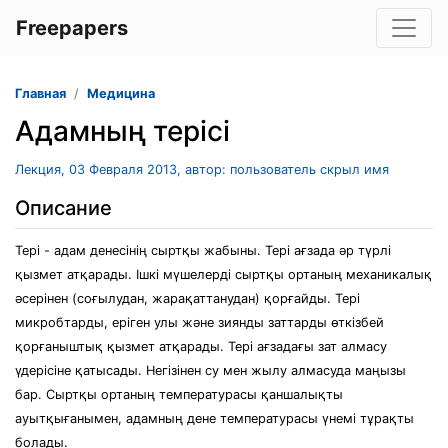
Freepapers
Главная
Медицина
Адамның терісі
Лекция, 03 Февраля 2013, автор: пользователь скрыл имя
Описание
Тері - адам денесінің сыртқы жабыны. Тері ағзада әр түрлі
қызмет атқарады. Ішкі мүшелерді сыртқы ортаның механикалық
әсерінен (соғылудан, жарақаттанудан) қорғайды. Тері
микробтарды, еріген улы және зиянды заттарды өткізбей
қорғаныштық қызмет атқарады. Тері ағзадағы зат алмасу
үдерісіне қатысады. Негізінен су мен жылу алмасуда маңызы
бар. Сыртқы ортаның температурасы қаншалықты
ауытқығанымен, адамның дене температурасы үнемі тұрақты
болады.