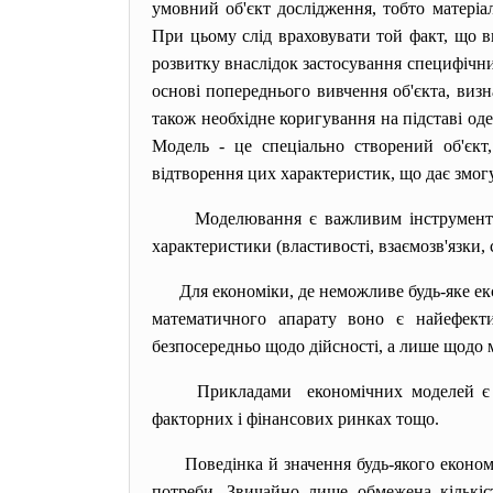
умовний об'єкт дослідження, тобто матеріа
При цьому слід враховувати той факт, що в
розвитку внаслідок застосування специфічн
основі попереднього вивчення об'єкта, визн
також необхідне коригування на підставі од
Модель - це спеціально створений об'єкт
відтворення цих характеристик, що дає змо
Моделювання є важливим інструментом
характеристики (властивості, взаємозв'язки,
Для економіки, де неможливе будь-яке 
математичного апарату воно є найефект
безпосередньо щодо дійсності, а лише щодо 
Прикладами економічних моделей є м
факторних і фінансових ринках тощо.
Поведінка й значення будь-якого економ
потреби. Звичайно лише обмежена кількіс