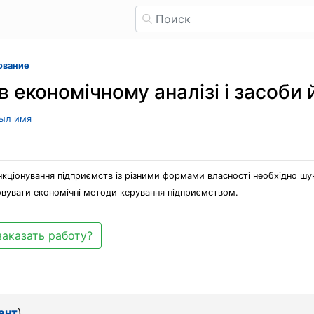
ование
економічному аналізі і засоби й
рыл имя
кціонування підприємств із різними формами власності необхідно шу
овувати економічні методи керування підприємством.
заказать работу?
ент
)