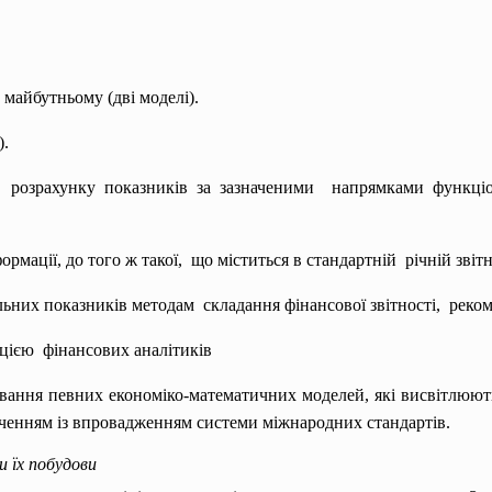
 майбутньому (дві моделі).
).
розрахунку показників за зазначеними напрямками функціон
ормації, до того ж такої, що міститься в стандартній річній звітн
льних показників методам складання фінансової
звітності, рек
цією фінансових аналітиків
ування певних економіко-математичних моделей, які висвітлюють
аченням із впровадженням системи міжнародних стандартів.
и їх побудови