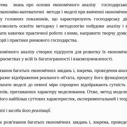
ема знань про основи економічного аналізу господарської 
економіко-
математичні методи і моделі при вивченні економічн
зу головних показників, що характеризують господарську ді
озволить освоїти методику і методологію побудови аналізу і в
бати навички практичної роботи з ними, направити творчу думку
орії і практики ринкового господарства.
мічного аналізу створює підґрунтя для розвитку їх економічн
риємствах у всій їх багатогранності і взаємозумовленості.
зання багатьох економічних завдань і, зокрема, проведення ана
образне відображення реального об'єкта, процесу його функціон
ультати моделі до певної міри спрощено відображають сутніст
ипів, притаманних характеру моделювання. Отже, метод моделю
його найбільш суттєвих характеристик, експериментальний і теор
і і засоби його реалізації.
ання багатьох економічних завдань і, зокрема, проведенн