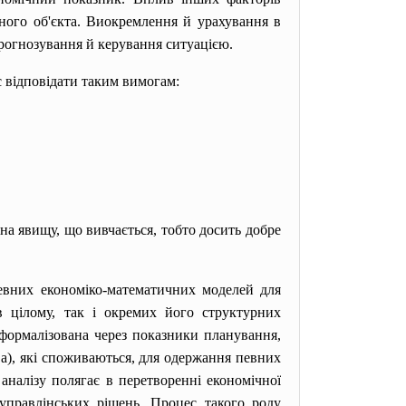
аного об'єкта. Виокремлення й урахування в
прогнозування й керування ситуацією.
 відповідати таким вимогам:
на явищу, що вивчається, тобто досить добре
певних економіко-математичних моделей для
в цілому, так і окремих його структурних
 формалізована через показники планування,
ва), які споживаються, для одержання певних
 аналізу полягає в перетворенні економічної
 управлінських рішень. Процес такого роду