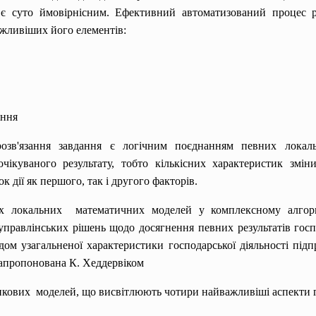
 суто ймовірнісним. Ефективний автоматизований процес ро
жливіших його елементів:
ання
 розв'язання завдання є логічним поєднанням певних лок
чікуваного результату, тобто кількісних характеристик змін
дії як першого, так і другого факторів.
х локальних математичних моделей у комплексному алгор
 управлінських
рішень щодо досягнення певних результатів господ
ом узагальненої характеристики господарської діяльності під
запропонована К. Хеддервіком
нкових моделей, що висвітлюють чотири найважливіші аспекти 