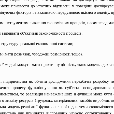
 може призвести до істотних відхилень у поведінці досліджув
мінуючих факторів і є важливою передумовою якісного аналізу, 
м інструментом вивчення економічних процесів, насамперед має
й відбивати об'єктивні закономірності процесів;
 структуру реальної економічної системи;
(мати розв'язок, узгоджені розмірності тощо).
кої моделі можуть мати практичну цінність, якщо модель адекват
і підприємства як об'єкта дослідження передбачає розробку 
ження процесу функціонування як суб'єкта господарювання 
риємством, то реалізація найважливіших її функцій може бути
го аналізу ресурсів (трудових, матеріальних, засобів виробницт
льна модель реалізації функціональної підсистеми економічного
користана для прийняття відповідних науково обґрунтованих