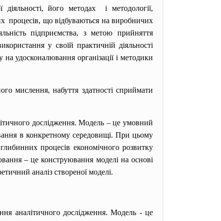
діяльності, його методах і методології,
их процесів, що відбуваються на виробничих
яльність підприємства, з метою прийняття
икористання у своїй практичній діяльності
 на удосконалювання організації і методики
ого мислення, набуття здатності сприймати
літичного дослідження. Модель – це умовний
ування в конкретному середовищі. При цьому
ь глибинних процесів економічного розвитку
вання – це конструювання моделі на основі
етичний аналіз створеної моделі.
я аналітичного дослідження. Модель - це