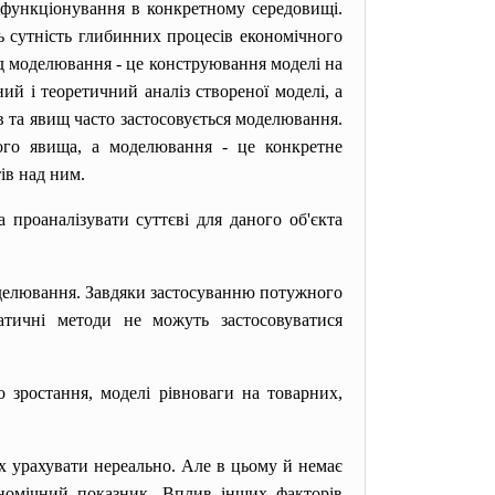
о функціонування в конкретному середовищі.
ь сутність глибинних процесів економічного
д моделювання - це конструювання моделі на
ий і теоретичний аналіз створеної моделі, а
в та явищ часто застосовується моделювання.
ного явища, а моделювання - це конкретне
ів над ним.
проаналізувати суттєві для даного об'єкта
оделювання. Завдяки застосуванню потужного
тичні методи не можуть застосовуватися
 зростання, моделі рівноваги на товарних,
їх урахувати нереально. Але в цьому й немає
ономічний показник. Вплив інших факторів