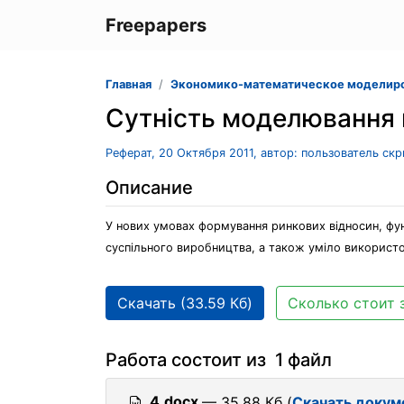
Freepapers
Главная
Экономико-математическое моделир
Сутність моделювання в 
Реферат, 20 Октября 2011, автор: пользователь ск
Описание
У нових умовах формування ринкових відносин, фун
суспільного виробництва, а також уміло використ
Скачать (33.59 Кб)
Сколько стоит 
Работа состоит из 1 файл
4.docx
— 35.88 Кб (
Скачать докум