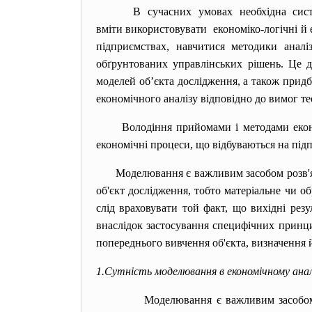
В сучасних умовах необхідна сист
вміти використовувати економіко-логічні й 
підприємствах, навчитися методики аналі
обґрунтованих управлінських рішень. Це д
моделей об’єкта дослідження, а також прид
економічного аналізу відповідно до вимог те
Володіння прийомами і методами еконо
економічні процеси, що відбуваються на підп
Моделювання є важливим засобом розв'я
об'єкт дослідження, тобто матеріальне чи 
слід враховувати той факт, що вихідні рез
внаслідок застосування специфічних принц
попереднього вивчення об'єкта, визначення 
1.Сутність моделювання в економічному аналіз
Моделювання є важливим засобом розв'яз