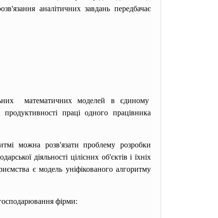
зв'язання аналітичних завдань передбачає
альних математичних моделей в єдиному
и продуктивності праці одного працівника
итмі можна розв'язати
проблему розробки
арської діяльності цілісних об'єктів і їхніх
приємства є модель уніфікованого алгоритму
господарювання фірми: