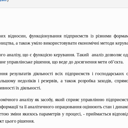
х відносин, функціонування підприємств із різними формам
ництва, а також уміло використовувати економічні методи керув
ого аналізу, що є функцією керування. Такий аналіз дозволяє 
ане управлінське рішення, що веде до досягнення мети об’єкта.
ня результатів діяльності всіх підприємств і господарських 
ьшому недоліків і резервів, а також розробка заходів, спрям
вності їх діяльності.
мічного аналізу як засобу, який сприяє управлінню підприємств
інформації та її аналітичного опрацювання оцінюють стан і динам
метою зміни якихось параметрів у процесі, - приймається відпов
кт цього рішення.