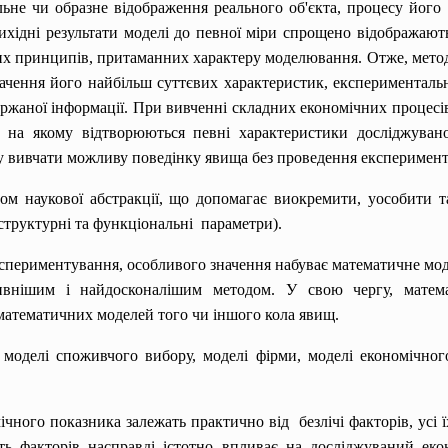
льне чи образне відображення реального об'єкта, процесу йог
ихідні результати моделі до певної міри спрощено відображают
их принципів, притаманних характеру моделювання. Отже, мето
ачення його найбільш суттєвих характеристик, експериментальн
ержаної інформації. При вивченні складних економічних процесі
, на якому відтворюються певні характеристики досліджува
гу вивчати можливу поведінку явища без проведення експеримент
 наукової абстракції, що допомагає виокремити, уособити та 
 структурні та функціональні параметри).
експериментування, особливого значення набуває математичне м
ивнішим і найдосконалішим методом. У свою чергу, матема
математичних моделей того чи іншого кола явищ.
оделі споживчого вибору, моделі фірми, моделі економічного
ічного показника залежать практично від безлічі факторів, усі 
ть факторів насправді істотно впливає на досліджуваний ек