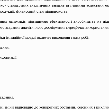
ексу стандартних аналітичних завдань за певними аспектами еко
продукції, фінансовий стан підприємства
ення напрямків підвищення ефективності виробництва на підп
ого завдання аналітичного дослідження передбачає використання 
бки імітаційної моделі включає виконання таких робіт
дання;
нформації;
авдання.
ні зміни відповідно до конкретних обставин, сезонних і цикліч