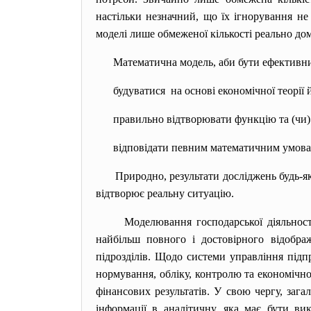
настільки незначний, що їх ігнорування не
моделі лише обмеженої кількості реально до
Математична модель, аби бути ефективни
будуватися на основі економічної теорії 
правильно відтворювати функцію та (чи)
відповідати певним математичним умовам 
Природно, результати досліджень будь-я
відтворює реальну ситуацію.
Моделювання господарської діяльност
найбільш повного і достовірного відобра
підрозділів. Щодо системи управління підп
нормування, обліку, контролю та економічно
фінансових результатів. У свою чергу, зага
інформації в аналітичну, яка має бути ви