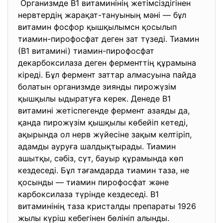
Организмде В1 витаминінің жетімсіздігінен
нервтердің жарақат-тануының мәні — бұл
витамин фосфор қышқылымсн қосылып
тиамин-пирофосфат деген зат түзеді. Тиамин
(В1 витамині) тиамин-пирофосфат
декарбоксилаза деген ферменттің құрамына
кіреді. Бұл фермент заттар алмасуына пайда
болатын организмде зиянды пирожүзім
қышқылы ыдыратуға керек. Денеде В1
витамині жетіспегенде фермент азаяды да,
қанда пирожүзім қышқылы көбейіп кетеді,
ақырында ол нерв жүйесіне зақым келтіріп,
адамды ауруға шалдықтырады. Тиамин
ашытқы, сәбіз, сүт, бауыр құрамында көп
кездеседі. Бұл тағамдарда тиамин таза, не
қосынды — тиамин пирофосфат және
карбоксилаза түрінде кездеседі. В1
витаминінің таза кристалды препараты 1926
жылы күріш кебегінен бөлініп алынды.