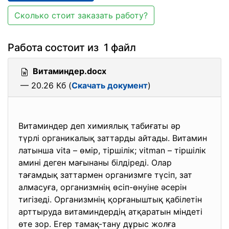
Сколько стоит заказать работу?
Работа состоит из 1 файл
Витаминдер.docx
— 20.26 Кб (
Скачать документ
)
Витаминдер деп химиялық табиғаты әр
түрлі органикалық заттарды айтады. Витамин
латынша vіtа – өмір, тіршілік; vitman – тіршілік
амині деген мағынаны білдіреді. Олар
тағамдық заттармен организмге түсіп, зат
алмасуға, организмнің өсіп-өнуіне әсерін
тигізеді. Организмнің қорғаныштық қабілетін
арттыруда витаминдердің атқаратын міндеті
өте зор. Егер тамақ-тану дұрыс жолға