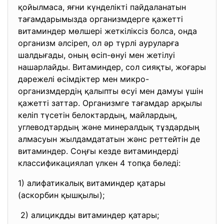
қойылмаса, яғни күнделікті пайдаланатын
тағамдарымызда организмдерге қажетті
витаминдер мөлшері жеткіліксіз болса, онда
организм әлсіреп, ол әр түрлі ауруларға
шалдығады, оның өсіп-өнуі мен жетілуі
нашарлайды. Витаминдер, сол сияқты, жоғары
дәрежелі өсімдіктер мен микро-
организмдердің қалыпты өсуі мен дамуы үшін
қажетті заттар. Организмге тағамдар арқылы
келіп түсетін белоктардың, майлардың,
углеводтардың және минералдық тұздардың
алмасуын жылдамдататын жәнс реттейтін де
витаминдер. Соңғы кезде витаминдерді
классификациялап үлкен 4 топқа бөледі:
1) алифатикалық витаминдер қатары
(аскорбин қышқылы);
2) алицикдды витаминдер қатары;