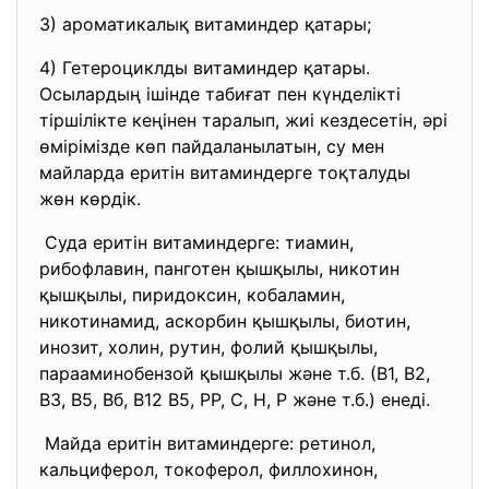
3) ароматикалық витаминдер қатары;
4) Гетероциклды витаминдер қатары.
Осылардың ішінде табиғат пен күнделікті
тіршілікте кеңінен таралып, жиі кездесетін, әрі
өмірімізде көп пайдаланылатын, су мен
майларда еритін витаминдерге тоқталуды
жөн көрдік.
Суда еритін витаминдерге: тиамин,
рибофлавин, панготен қышқылы, никотин
қышқылы, пиридоксин, кобаламин,
никотинамид, аскорбин қышқылы, биотин,
инозит, холин, рутин, фолий қышқылы,
парааминобензой қышқылы және т.б. (В1, В2,
В3, В5, Вб, В12 В5, РР, С, Н, Р және т.б.) енеді.
Майда еритін витаминдерге: ретинол,
кальциферол, токоферол, филлохинон,