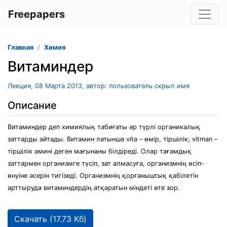
Freepapers
Главная
Химия
Витаминдер
Лекция, 08 Марта 2013, автор: пользователь скрыл имя
Описание
Витаминдер деп химиялық табиғаты әр түрлі органикалық
заттарды айтады. Витамин латынша vіtа – өмір, тіршілік; vitman –
тіршілік амині деген мағынаны білдіреді. Олар тағамдық
заттармен организмге түсіп, зат алмасуға, организмнің өсіп-
өнуіне әсерін тигізеді. Организмнің қорғаныштық қабілетін
арттыруда витаминдердің атқаратын міндеті өте зор.
Скачать (17.73 Кб)