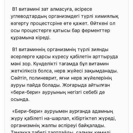
В1 витамині зат алмасуға, әсіресе
углеводтардың организмдегі түрлі химиялық
өзгерту процестсріне өте қажет. Өйткені ол
осы процестерге қатысы бар ферменттер
құрамына кіреді.
В1 витаминнің организмнің түрлі зиянды
әсерлерге қарсы күресу қабілетін арттыруда
мәні зор. Күнделікті тағамда бұл витамин
жеткіліксіз болса, нерв жүйесі зақымданады.
Сөйтіп, полиневрит, яғни нерв жүйелерінің
ауруы пайда болады. Жоғарыда айтылған
«бери-бери» ауруының негізгі себебі де
осында.
«Бери-бери» ауруымен аурғанда адамның
жүру қабілеті на-шарлап, кібіртіктеп жүреді,
организмнің жалпы әсліреуі байқалады.
Тамаққа тәбеті тартпайды, салмақ кемиді.