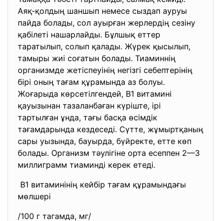
Аяқ-қолдың шаншып немесе сыздап ауруы
пайда болады, сол ауырған жерлердің сезіну
қабілеті нашарлайды. Бұлшық еттер
таратылып, солып қалады. Жүрек қысылып,
тамыры жиі соғатын болады. Тиаминнің
организмде жетіспеуінің негізгі себептерінің
бірі оның тағам құрамында аз болуы.
Жоғарыда көрсетілгендей, В1 витамині
қауызынан тазаланбаған күріште, ірі
тартылған ұнда, тағы басқа өсімдік
тағамдарында кездеседі. Сүтте, жұмыртқаның
сары уызында, бауырда, бүйректе, етте көп
болады. Организм тәулігіне орта есеппен 2—3
миллиграмм тиаминді керек етеді.
В1 витаминінің кейбір тағам құрамындағы
мөлшері
/100 г тагамда, мг/