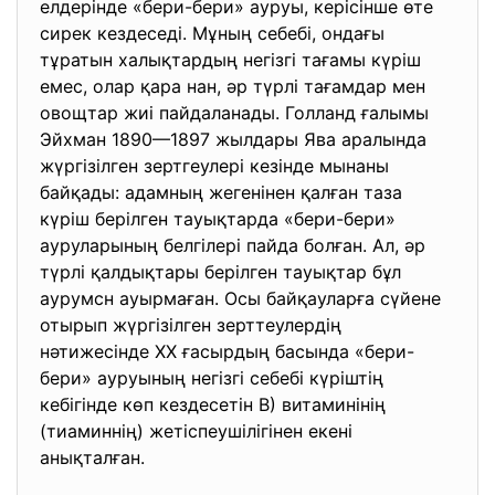
елдерінде «бери-бери» ауруы, керісінше өте
сирек кездеседі. Мұның себебі, ондағы
тұратын халықтардың негізгі тағамы күріш
емес, олар қара нан, әр түрлі тағамдар мен
овощтар жиі пайдаланады. Голланд ғалымы
Эйхман 1890—1897 жылдары Ява аралында
жүргізілген зертгеулері кезінде мынаны
байқады: адамның жегенінен қалған таза
күріш берілген тауықтарда «бери-бери»
ауруларының белгілері пайда болған. Ал, әр
түрлі қалдықтары берілген тауықтар бұл
аурумсн ауырмаған. Осы байқауларға сүйене
отырып жүргізілген зерттеулердің
нәтижесінде XX ғасырдың басында «бери-
бери» ауруының негізгі себебі күріштің
кебігінде көп кездесетін В) витаминінің
(тиаминнің) жетіспеушілігінен екені
анықталған.