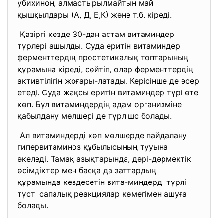
убихинон, алмастырылмайтын май
қышқылдары (А, Д, Е,К) және т.б. кіреді.
Қазіргі кезде 30-дан астам витаминдер
түрлері ашылды. Суда еритін витаминдер
ферменттердің простетикалық топтарының
құрамына кіреді, сөйтіп, олар ферменттердің
активтілігін жоғары-латады. Керісінше де әсер
етеді. Суда жақсы еритін витаминдер түрі өте
көп. Бұл витаминдердің адам организміне
қабылдану мөлшері де түрлішс болады.
Ал витаминдерді көп мөлшерде пайдалану
гипервитаминоз құбылысының тууына
әкеледі. Тамақ азықтарында, дәрі-дәрмектік
өсімдіктер мен басқа да заттардың
құрамында кездесетін вита-миндерді түрлі
түсті сапалық реакциялар көмегімен ашуға
болады.