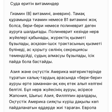
Суда еритін витаминдер
Гиамин (В] витамині, аневрин). Тамақ
құрамында тиамин немесе В1 витамині жоқ
болса, бери-бери немесе полиневрит деген
ауруға шалдығады. Полиневрит кезінде нерв
жүйелері қабынады, жүректің қызметі
бұзылады, асқазан-ішск трактасының қызметі
бүлінеді, ас қорыту сөлінің секрециясы
төмендсйді, судың алмасуы бұзылады, ісік
пайда бола бастайды.
Азия және оңтүстік Америка материктерінде
тұратын халық-тардың арасында «бери-бери»
ауруы ерте заманнан-ақ кең етек алып келгені
белгілі. Бұл нерв жүйесінің ауруы, әсіресе
Жапония, Шығыс Азия, Филлппин аралдары,
Оңтүстік Америка сияқты күріш дақылы көп
пайдаланатын еддерде жиі тараған. Европа