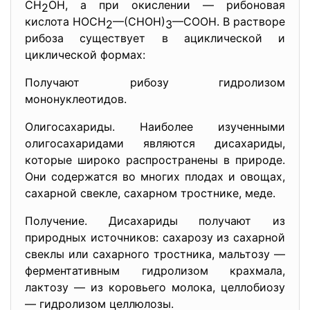
СН
ОН, а при окислении — рибоновая
2
кислота НОСН
—(СНОН)
—СООН. В растворе
2
3
рибоза существует в ациклической и
циклической формах:
Получают рибозу гидролизом
мононуклеотидов.
Олигосахариды. Наиболее изученными
олигосахаридами являются дисахариды,
которые широко распространены в природе.
Они содержатся во многих плодах и овощах,
сахарной свекле, сахарном тростнике, меде.
Получение. Дисахариды получают из
природных источников: сахарозу из сахарной
свеклы или сахарного тростника, мальтозу —
ферментативным гидролизом крахмала,
лактозу — из коровьего молока, целлобиозу
— гидролизом целлюлозы.