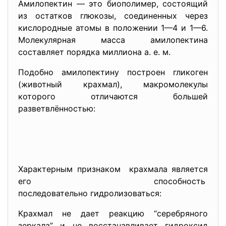
Амилопектин — это биополимер, состоящий
из остатков глюкозы, соединенных через
кислородные атомы в положении 1—4 и 1—6.
Молекулярная масса амилопектина
составляет порядка миллиона а. е. м.
Подобно амилопектину построен гликоген
(животный крахмал), макромолекулы
которого отличаются большей
разветвлённостью:
Характерным признаком крахмала является
его способность
последовательно гидролизоватьс
я:
Крахмал не дает реакцию “серебряного
зеркала” и не восстанавливает гидроксид