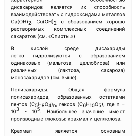
дисахаридов является их способность
взаимодействовать с гидроксидами металлов
Са(ОН)
, Сu(ОН)
с образованием хорошо
2
2
растворимых комплексных соединений
сахаратов (см. «Спирты.»)
В кислой среде дисахариды
легко гидролизуются с
образованием
одинаковых (мальтоза, целлобиоза) или
различных (лактоза, сахароза)
моносахаридов (см. выше).
Полисахариды. Общая формула
полисахаридов, образованных остатками
пентоз (C
H
О
)
, гексоз (C
H
О
), где n =
5
8
4
n
6
10
5
3
5
10
- 10
. Наибольшее значение имеют
производные глюкозы: крахмал и целлюлоза.
Крахмал является основным