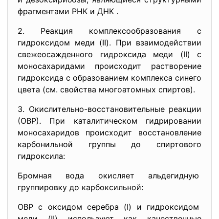
фрагментами РНК и ДНК .
2. Реакция комплексообразования с
гидроксидом меди (II). При взаимодействии
свежеосажденного гидроксида меди (II) с
моносахаридами происходит растворение
гидроксида с образованием комплекса синего
цвета (см. свойства многоатомных спиртов).
3. Окислительно-восстановительные реакции
(ОВР). При каталитическом гидрировании
моносахаридов происходит восстановление
карбонильной группы до спиртового
гидроксила:
Бромная вода окисляет альдегидную
группировку до карбоксильной:
ОВР с оксидом серебра (I) и гидроксидом
меди (II) используют как качественные