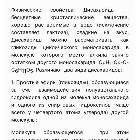
Физические свойства. Дисахариды —
бесцветные кристаллические вещества,
хорошо растворимые в воде (исключение
составляет лактоза), сладкие на вкус.
Дисахариды можно рассматривать как
гликозиды циклического моносахарида, в
молекуле которого место алкила занято
остатком другого моносахарида: С
Н
О
-О-
6
11
5
С
Н
О
. Различают два вида дисахаридов:
6
11
5
1. Простые эфиры (гликозиды), образующиеся
за счет взаимодействия полуацетального
гидроксила одной из молекул моносахарида
и одного из спиртовых гидроксилов (чаще
всего у четвертого атома углерода) другой
молекулы:
Молекула образующегося при этом
дисахарида содержит один полуацетальный