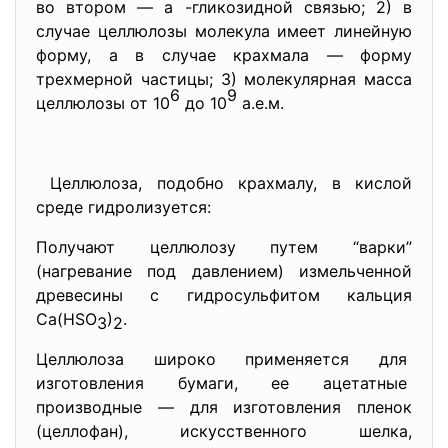
во втором — a -гликозидной связью; 2) в
случае целлюлозы молекула имеет линейную
форму, а в случае крахмала — форму
трехмерной частицы; 3) молекулярная масса
6
9
целлюлозы от 10
до 10
а.е.м.
Целлюлоза, подобно крахмалу, в кислой
среде гидролизуется:
Получают целлюлозу путем “
варки”
(нагревание под давлением) измельченной
древесины с гидросульфитом кальция
Са(НSO
)
.
3
2
Целлюлоза широко применяется для
изготовления бумаги, ее ацетатные
производные — для изготовления пленок
(целлофан), искусственного шелка,