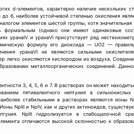
лементов, характерно наличие нескольких степе
3 до 6, наиболее устойчивой степенью окисления явля
налогом элементов шестой группы, хотя значительная
ь формальным (однако они имеют одинаковые сос
ниях уранаIV и уранаVI присутствует ряд нестехиомет
химическую формулу его диоксида — UO2 — правиль
инения уранаVI не являются сильными окислителя
ер легко окисляются кислородом из воздуха. Соединен
образованию металлоорганических соединений. Данно
 3, 4, 5, 6 и 7. В растворах он может находиться
ованием пятивалентного нептуния в сильнокислых 
Наиболее стабильными в растворах являются ионы N
 Ионы NpIII и NpIV, как и других актиноидов, существу
птуния. NpIII гидролизуется в слабощелочной сре
элемента отличаются высокой склонностью к образо