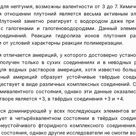
ептуния, возможны валентности от 3 до 7. Химичес
м отношении плутоний является весьма активным эл
 Плутоний заметно реагирует с водородом даже при
 с галогенами и галогеноводородами. Данный элеме
соединений. Реакции гидролиза ионов плутония ра
и от условий характерны реакции полимеризации.
ется америций, у которого достоверно установле
получен только в сухих соединениях и в неводных р
для водных растворов америция, хотя известно бол
тный америций образует устойчивые твёрдые соеди
ществует в виде различных комплексных соединений. 
мивалентного состояния, однако эти данные оказали
воре является +3, в твёрдых соединения +3 и +4.
ирующей у всех последующих элементов вплоть
ует в четырёхвалентном состоянии в твёрдых соедин
неустойчивого фторидного комплексного соединения
состояния, однако другие исследователи не смогли во