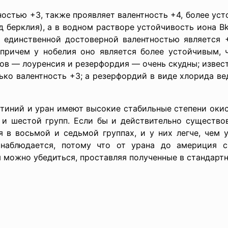
3, также проявляет валентность +4, более устойч
 берклия), а в водном растворе устойчивость иона B
 единственной достоверной валентностью является +
 причем у нобелия оно является более устойчивым, ч
в — лоуренсия и резерфордия — очень скудны; известн
ько валентность +3; а резерфордий в виде хлорида вед
 и уран имеют высокие стабильные степени окисле
 и шестой групп. Если бы и действительно существо
 в восьмой и седьмой группах, и у них легче, чем у
 наблюдается, потому что от урана до америция с
 можно убедиться, проставляя полученные в стандарт