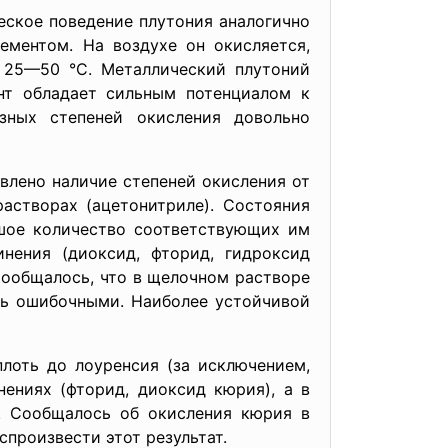
кое поведение плутония аналогично
ементом. На воздухе он окисляется,
 25—50 °C. Металлический плутоний
нт обладает сильным потенциалом к
зных степеней окисления довольно
но наличие степеней окисления от
астворах (ацетонитриле). Состояния
ьшое количество соответствующих им
нения (диоксид, фторид, гидроксид
Сообщалось, что в щелочном растворе
сь ошибочными. Наиболее устойчивой
 до лоуренсия (за исключением,
ениях (фторид, диоксид кюрия), а в
. Сообщалось об окисления кюрия в
спроизвести этот результат.