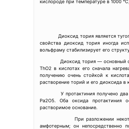
кислороде при температуре в 1000 °C
Диоксид тория является тугоплавки
свойства диоксид тория иногда ис
вольфраму стабилизирует его структ
Диоксид тория — основный оксид, 
ThO2 в кислотах его сначала нагре
получению очень стойкой к кислот
растворение торий и его диоксида в 
У протактиния получено два оксид
Pa2O5. Оба оксида протактиния о
растворимое основание.
При разложении некоторых сол
амфотерным; он непосредственно п