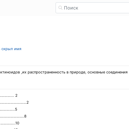
ь скрыл имя
актиноидов ,их распространенность в природе, основные соединения 
……... 2
………………………………2
…………..5
………………………….8
…………..10