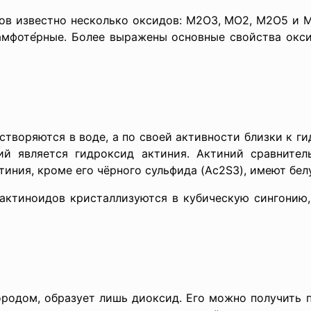
тно несколько оксидов: M2O3, MO2, M2O5 и MO3.
мфоте́рные. Более выражены основные свойства оксид
тся в воде, а по своей активности близки к гид
й является гидроксид актиния. Актиний сравнител
тиния, кроме его чёрного сульфида (Ac2S3), имеют бел
дов кристаллизуются в кубическую сингонию, с
 образует лишь диоксид. Его можно получить при