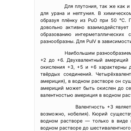
Для плутония, так же как и для н
для урана и нептуния. В химическо
образуя плёнку из PuO при 50 °C.
довольно активно взаимодействует
образованию интерметаллических 
разнообразны. Для PuIV в зависимост
Наибольшим разнообразием отлича
+2 до +6. Двухвалентный америций 
окисления +3, +5 и +6 характерны 
твёрдых соединений. Четырёхвален
америция), в водном растворе он су
америций может быть окислен до се
валентностью америция в водном раст
Валентность +3 является домин
возможно, нобелия). Кюрий существ
водном растворе — только в виде 
водном растворе до шестивалентного 