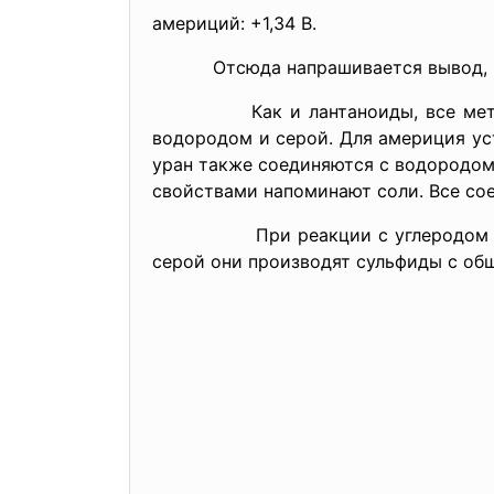
америций: +1,34 В.
Отсюда напрашивается вывод, что 
Как и лантаноиды, все металлы-а
водородом и серой. Для америция ус
уран также соединяются с водородом
свойствами напоминают соли. Все со
При реакции с углеродом актино
серой они производят сульфиды с об