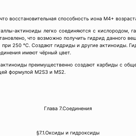
восстановительная способность иона M4+ возрастае
ктиноиды легко соединяются с кислородом, галог
тановлено, что возможно получить гидрид данного ве
 при 250 °C. Создают гидриды и другие актиноиды. 
единения имеют чёрный цвет.
иды преимущественно создают карбиды с общей ф
щей формулой M2S3 и MS2.
Глава 7.Соединения
§7.1.Оксиды и гидроксиды