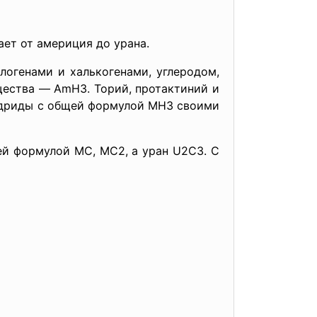
т от америция до урана.
енами и халькогенами, углеродом,
щества — AmH3. Торий, протактиний и
Гидриды с общей формулой MH3 своими
ормулой MC, MC2, а уран U2C3. С