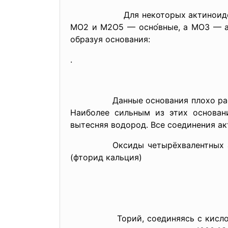
Для некоторых актиноидов извес
MO2 и M2O5 — осно́вные, а MO3 — а
образуя основания:
.
Данные основания плохо растворяю
Наиболее сильным из этих основани
вытесняя водород. Все соединения ак
Оксиды четырёхвалентных актинои
(фторид кальция)
Торий, соединяясь с кислородом,