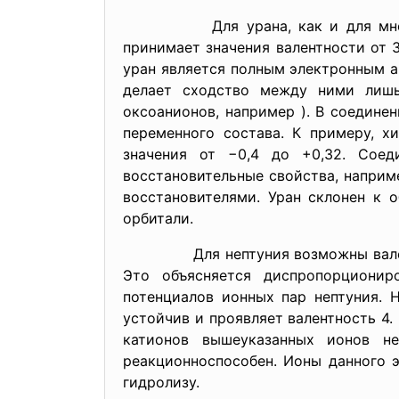
Для урана, как и для многих d-э
принимает значения валентности от 
уран является полным электронным а
делает сходство между ними лиш
оксоанионов, например ). В соедине
переменного состава. К примеру, 
значения от −0,4 до +0,32. Соед
восстановительные свойства, наприм
восстановителями. Уран склонен к 
орбитали.
Для нептуния возможны валентности
Это объясняется диспропорционир
потенциалов ионных пар нептуния. 
устойчив и проявляет валентность 4.
катионов вышеуказанных ионов не
реакционноспособен. Ионы данного 
гидролизу.