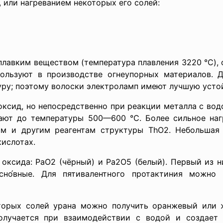
, или нагреванием некоторых его солей:
м веществом (температура плавления 3220 °C), оче
пользуют в производстве огнеупорных материалов. 
уру; поэтому волоски электроламп имеют лучшую усто
но непосредственно при реакции металла с водой 
вают до температуры 500—600 °C. Более сильное наг
ам и другим реагентам структуры ThO2. Небольшая 
кислотах.
а: PaO2 (чёрный) и Pa2O5 (белый). Первый из них
сно́вные. Для пятивалентного протактиния можно
ей урана можно получить оранжевый или жёлт
олучается при взаимодействии с водой и создает 