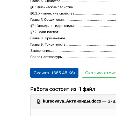
Глава 6. Cвойства…………………………………………………
§6.1.Физические свойства………………………………………
§6.2.Химические свойства……………………………………
Глава 7. Соединения……………………………………………
§7.1.Оксиды и гидроксиды……………………………………
§7.2.Соли кислот………………………………………...................
Глава 8. Применение………………………………………………
Глава 9. Токсичность……………………………………………
Заключение………………………….…………………………………
Список литературы…………………………………………………
Скачать (365.48 Кб)
Сколько стоит
Работа состоит из 1 файл
kursovaya_Актиноиды.docx
— 378.