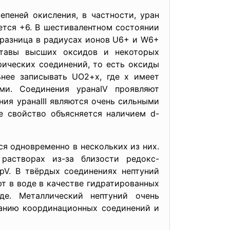
ней окисления, в частности, уран
ется +6. В шестивалентном состоянии
 разница в радиусах ионов U6+ и W6+
тавы высших оксидов и некоторых
рических соединений, то есть оксиды
нее записывать UO2+x, где x имеет
ми. Соединения уранаIV проявляют
ия уранаIII являются очень сильными
е свойство объясняется наличием d-
 одновременно в нескольких из них.
растворах из-за близости редокс-
pV. В твёрдых соединениях нептуний
ют в воде в качестве гидратированных
де. Металлический нептуний очень
ванию координационных соединений и