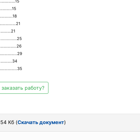
……………15
………..15
………….18
………………21
…………21
.........25
…………..26
……………..29
……….34
…………..35
 заказать работу?
54 Кб (
Скачать документ
)