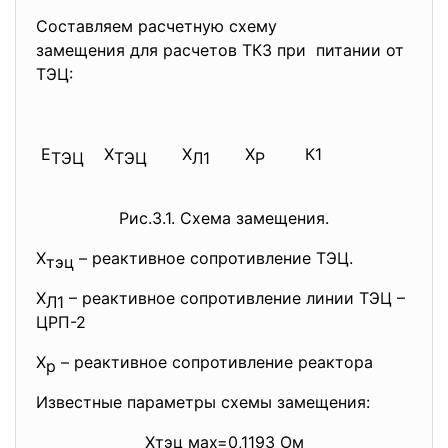
Составляем расчетную схему
замещения для расчетов ТКЗ при питании от
ТЭЦ:
Е
Х
Х
Х
К1
ТЭЦ
ТЭЦ
Л1
Р
Рис.3.1. Схема замещения.
Х
– реактивное сопротивление ТЭЦ.
тэц
Х
– реактивное сопротивление линии ТЭЦ –
Л1
ЦРП-2
Х
– реактивное сопротивление реактора
р
Известные параметры схемы замещения:
Хтэц мах=0,1193 Ом