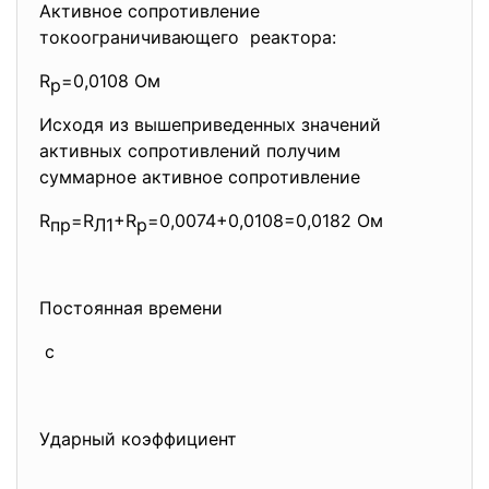
Активное сопротивление
токоограничивающего реактора:
R
=0,0108 Ом
р
Исходя из вышеприведенных значений
активных сопротивлений получим
суммарное активное сопротивление
R
=R
+R
=0,0074+0,0108=0,
0182 Ом
пр
Л1
р
Постоянная времени
с
Ударный коэффициент