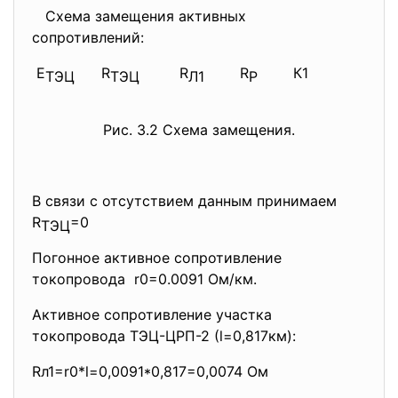
Схема замещения активных
сопротивлений:
Е
R
R
R
К1
ТЭЦ
ТЭЦ
Л1
Р
Рис. 3.2 Схема замещения.
В связи с отсутствием данным принимаем
R
=0
ТЭЦ
Погонное активное сопротивление
токопровода r0=0.0091 Ом/км.
Активное сопротивление
участка
токопровода ТЭЦ-ЦРП-2 (l=0,817км):
Rл1=r0*l=0,0091*0,817=0,0074 Ом