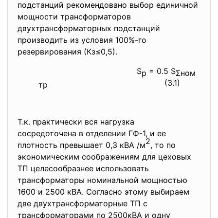
подстанций рекомендовано выбор единичной
мощности трансформаторов
двухтрансформаторных подстанций
производить из условия 100%-го
резервирования (Кз≤0,5).
S
= 0.5 S
р
Σ
ном
(3.1)
тр
Т.к. практически вся нагрузка
сосредоточена в отделении ГФ-
1, и ее
2
плотность превышает 0,3 кВА /м
, то по
экономическим соображениям для цеховых
ТП целесообразнее использовать
трансформаторы номинальной мощностью
1600 и 2500 кВА. Согласно этому выбираем
две двухтрансформаторные ТП с
трансформаторами по 2500кВА и одну