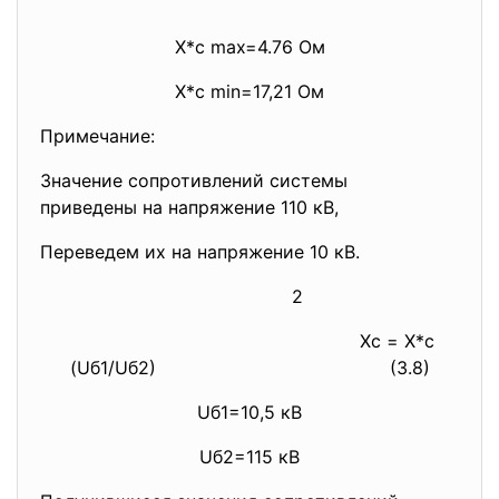
X*с max=4.76 Ом
X*с min=17,21 Ом
Примечание:
Значение сопротивлений
системы
приведены на напряжение 110 кВ,
Переведем их на напряжение 10 кВ.
2
Xс = X*с
(Uб1/Uб2)
(3.8)
Uб1=10,5 кВ
Uб2=115 кВ