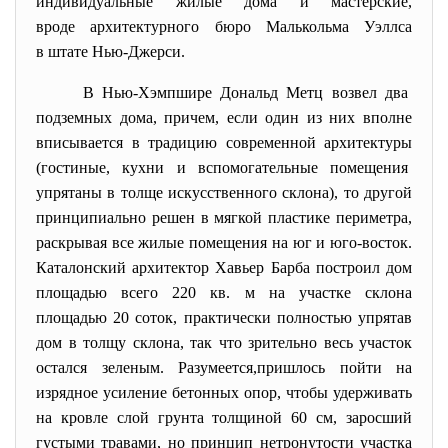
индивидуальные жилые дома и мастерские,
вроде архитектурного бюро Малькольма Уэллса
в штате Нью-Джерси.
В Нью-Хэмпшире Дональд Метц возвел два
подземных дома, причем, если один из них вполне
вписывается в традицию современной архитектуры
(гостиные, кухни и вспомогательные
помещения
упрятаны в толще искусственного склона), то другой
принципиально решен в мягкой пластике периметра,
раскрывая все жилые помещения на юг и юго-восток.
Каталонский архитектор Хавьер Барба построил дом
площадью всего 220 кв. м на участке склона
площадью 20 соток, практически полностью упрятав
дом в толщу склона, так что зрительно весь участок
остался зеленым. Разумеется,пришлось пойти на
изрядное усиление бетонных опор, чтобы удерживать
на кровле слой грунта толщиной 60 см, заросший
густыми травами, но принцип нетронутости участка