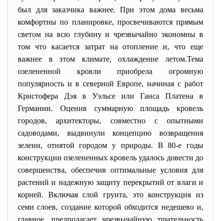
был для заказчика важнее. При этом дома весьма
комфортны по планировке, просвечиваются прямым
светом на всю глубину и чрезвычайно экономны в
том что касается затрат на отопление и, что еще
важнее в этом климате, охлаждение летом.Тема
озелененной кровли приобрела огромную
популярность и в северной Европе, начиная с работ
Кристофера Дэя в Уэльсе или Ганса Платена в
Германии. Оценив суммарную площадь кровель
городов, архитекторы, совместно с опытными
садоводами, выдвинули концепцию возвращения
зелени, отнятой городом у природы. В 80-е годы
конструкции озелененных кровель удалось довести до
совершенства, обеспечив оптимальные условия для
растений и надежную защиту перекрытий от влаги и
корней. Включая слой грунта, это конструкция из
семи слоев, создание которой обходится недешево и,
главное, предполагает чрезвычайную тщательность