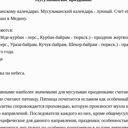
нскому календарю. Мусульманский календарь - лунный. Счет его 
кки в Медину.
ляются:
, Эйде-курбан - перс., Курбан-байрам - тюркск.) - праздник жер
перс., Ураза-байрам, Кучук-байрам, Шекер-байрам - тюркск.) - п
го года.
да
ка на небеса.
лавными наиболее значимыми для мусульман праздниками считают
считают пятницу. Пятница почитается исламом как особенный д
олитва сопровождается проповедью, которую произносит мулла 
ко направлений. Последователи каждого из них, кроме общемусул
пецифические для данного направления, праздники; особенность
мечаются дни траура по особенно почитаемым в исламе деятеля