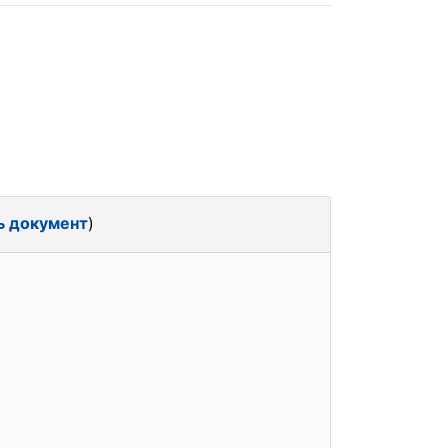
ь документ
)