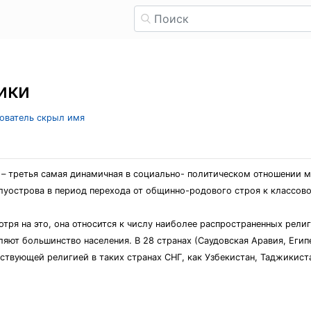
ики
зователь скрыл имя
) – третья самая динамичная в социально- политическом отношении м
олуострова в период перехода от общинно-родового строя к классо
отря на это, она относится к числу наиболее распространенных рели
яют большинство населения. В 28 странах (Саудовская Аравия, Египе
ствующей религией в таких странах СНГ, как Узбекистан, Таджикиста