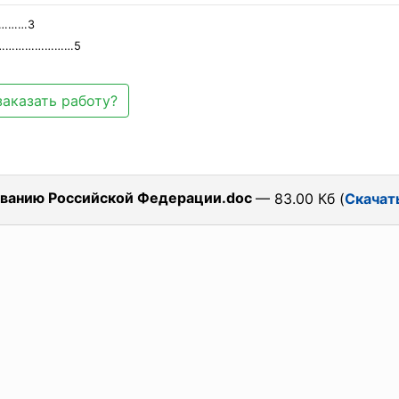
………3
…………………………5
заказать работу?
ованию Российской Федерации.doc
— 83.00 Кб (
Скачат