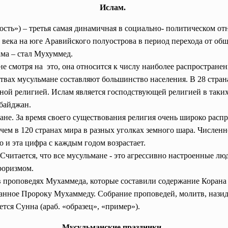
Ислам.
ность») – третья самая динамичная в социально- политическом 
 века на юге Аравийского полуострова в период перехода от об
ама – стал Мухуммед.
не смотря на это, она относится к числу наиболее распростран
твах мусульмане составляют большинство населения. В 28 страна
нной религией. Ислам является господствующей религией в таки
рбайджан.
не. За время своего существования религия очень широко распр
ем в 120 странах мира в разных уголках земного шара. Численн
но и эта цифра с каждым годом возрастает.
Считается, что все мусульмане - это агрессивно настроенные лю
роризмом.
 проповедях Мухаммеда, которые составили содержание Корана (
анное Пророку Мухаммеду. Собрание проповедей, молитв, назид
тся Сунна (араб. «образец», «пример»).
Мусульманские праздники.