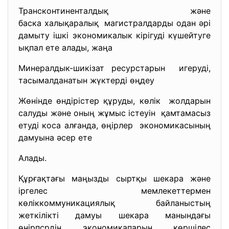
Трансконтиненталдық және
баска халықаралық магистралдарды одан әрі
дамыту ішкі экономикалык кірігуді күшейтуге
ықпал ете алады, жаңа
Минералдык-шикізат
ресурстарын игеруді,
тасымалданатын жүктерді өңдеу
Жөнінде өндірістер құруды, көлік жолдарын
салуды және оның жұмыс істеуін қамтамасыз
етуді коса алғанда, өңірлер экономикасының
дамуына әсер ете
Алады.
Құрғақтағы маңызды сыртқы шекара және
іргелес мемлекеттермен
көліккоммуникациялық байланыстың
жеткілікті дамуы шекара манындағы
өнірпсрдін экономикапарын көршілес