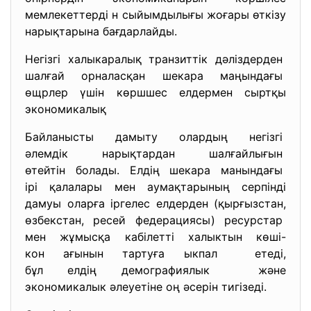
мемлекеттерді н сыйымдылығы жоғары өткізу
нарықтарына бағдарлайды.
Негізгі халыкаралық транзиттік дәліздерден
шалғай орналасқан шекара маңындағы
өщрлер үшін көршшес елдермен сыртқы
экономикалық
Байланысты дамыту олардың негізгі
әлемдік нарықтардан
шалғайлығын
өтейтін болады. Елдің шекара манындағы
ірі қалалары мен аумақтарының серпінді
дамуы оларға іргелес елдерден (қырғызстан,
өзбекстан, ресей федерациясы) ресурстар
мен жұмысқа кабілетті халыктын көші-
кон ағынын тартуға ыкпал етеді,
бұл елдің демографиялык және
экономикалык әлеуетіне оң әсерін тигізеді.