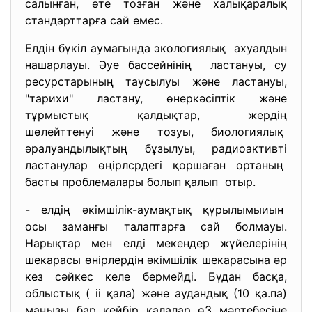
салынған, өте тозған және халықаралық
стандарттарға сай емес.
Елдін бүкіл аумағында экологиялық ахуалдын
нашарлауы. Әуе бассейнінің ластануы, су
ресурстарының таусылуы және ластануы,
"тарихи" ластану, өнеркәсіптік және
тұрмыстық қалдықтар, жердің
шөлейттенуі және тозуы, биологиялық
әралуандылықтың бұзылуы, радиоактивті
ластанулар өңірлсрдегі қоршаған ортаның
басты проблемалары болып қалып отыр.
- елдің әкімшілік-аумақтық
қүрылымыиын
осы заманғы талаптарға сай болмауы.
Нарықтар мен елді мекендер жүйелерінің
шекарасы өнірлердін әкімшілік шекарасына әр
кез сәйкес келе бермейді. Бүдан басқа,
облыстық ( іі қала) және аудандық (10 қа.па)
маңызы бар кейбір қалалар ө3 мәртебесіне