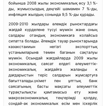
бойынша 2008 жылы экономикалық өсу 3,1 %-
ды, жүмыссыздық деңгейі шамамен 7 %-ды,
инфляция жылдың сонында 9,5 %-ды құрады.
2009-2010 жылдары әлемдік рыноктардағы
жағдай күрделене түсуі мүмкін және оның
салдары отандық экономикаға колайсыз
сипатта болады. Әлемдік тауар рыноктарында
каэакстаииын негізгі экспорттық
үстанымларынв төмен баганын сақталуы
мүмкін. Осындай жағдайларда 2009 жылы
экономикалық саясат елдегі әлеуметтік-
экономикалық жағдайға жаланды к
дағдарыстын теріс салдарын жұмсартуға
бағытталады.үкімет пен ұлттық банк
саясатының басты мақсаты әлеуметтік
тұрақтылықты қамтамасыз ету және
макроэкономикалық теңгерімді қолдау,
сондай-ак экономикалык өсім мен іскерлік