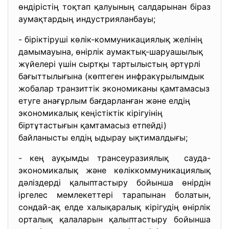
өндірістің тоқтап қалуының салдарынан біраз
аумақтардың индустрияланбауы;
- біріктіруші көлік-коммуникациялық желінің
дамымауына, өнірлік аумактық-шаруашылық
жүйелері үшін сыртқы тартылыстың әртүрлі
бағыттылығына (көптеген инфракүрылымдык
жобалар транзиттік экономиканы қамтамасыз
етуге анағұрлым бағдарланған және елдің
экономикалық кеңістіктік кірігуінің
біртұтастығын қамтамасыз етпейді)
байланысты елдің ыдырау ықтималдығы;
- кең ауқымды трансеуразиялық сауда-
экономикалық және
көліккоммуникациялық
дәліздерді қалыптастыру бойынша өнірдін
іргелес мемлекеттері тарапынан болатын,
сондай-ақ елде халықаралық кірігудің өнірлік
орталық қалаларын қалыптастыру бойынша