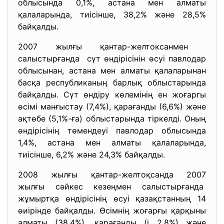
облысында 0,1%, астана мен алматы
қалаларында, тиісінше, 38,2% және 28,5%
байқалды.
2007 жылғы қантар-желтоксанмен
салыстырғанда сүт өндірісінін өсуі павлодар
облысынан, астана мен алматы қалаларынан
басқа республиканың барлық облыстарында
байқалды. Сүт өндіру көлемінің ен жоғаргы
өсімі манғыстау (7,4%), қарағанды (6,6%) және
ақтөбе (5,1%-ға) облыстарында тіркелді. Оның
өндірісінің төмендеуі павлодар облысында
1,4%, астана мен алматы қалаларында,
тиісінше, 6,2% және 24,3% байқалды.
2008 жылғы қантар-желтоқсанда 2007
жылғы сәйкес кезеңмен
салыстырғанда
жұмыртқа өндірісінің өсуі қазақстанның 14
өиірінде байқалды. Өсімнің жоғарғы қарқыны
алматы (38,4%), қарағанды (і 2,8%) және