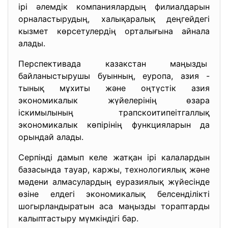
ірі әлемдік компаниялардың филиалдарын
орналастырудың, халықаралық деңгейдегі
кызмет көрсетулердің орталығына айнала
алады.
Перспективада казакстан маңызды
байланыстырушы буынның, еуропа, азия -
тынық мұхиты және оңтүстік азия
экономикалык жүйелерінің өзара
іскимылының трапскоитипеітгаллық
экономикалык көпірінің функцияларын да
орындай алады.
Серпінді дамып келе жатқан ірі калалардын
базасында тауар, каржы, технологиялық және
мәдени алмасулардың еуразиялық жүйесінде
өзіне елдегі экономикалық белсенділікті
шогырландыратын аса маңызды тораптарды
калыптастыру мүмкіндігі бар.