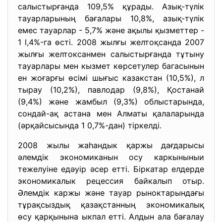
салыстырғанда 109,5% құрады. Азық-түлік
тауарларының бағалары 10,8%, азық-түлік
емес тауарлар - 5,7% және ақылы қызметтер -
1 l,4%-га өсті. 2008 жылғы желтоқсанда 2007
жылғы желтоксанмен салыстырғанда тұтыну
тауарлары мен кызмет көрсетулер багасынын
ен жоғарғы өсімі шығыс казакстан (10,5%), л
тырау (10,2%), павлодар (9,8%), Қостанай
(9,4%) және жамбыл (9,3%) облыстарында,
сондай-ақ астана мен Алматы қалаларында
(әрқайсысында 1 0,7%-дан) тіркелді.
2008 жылы жаһандык қаржы дағдарысы
әлемдік экономиканын осу каркыныныи
тежелуіне едәуір әсер етті. Біркатар елдерде
экономикалык рецессия байкалып отыр.
Әлемдік каржы және тауар рыноктарындағы
тұрақсыздық қазақстанның экономикалық
өсу қарқынына ыкпал етті. Алдын ала бағалау