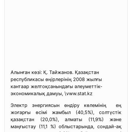
Алынған көзі: Қ. Тайжанов. Қазақстан
республикасы өңірлерінің 2008 жылғы
кантаар желтоқсанындағы әлеуметтік-
экономикалық дамуы, \vww.stat.kz
Электр энергиясын өндіру көлемінің ең
жоғарғы өсімі жамбыл (40,5%), солтүстік
қазақстан (20,0%), алматы (11,9%) және
маңғыстау (11,1 %) облыстарында, сондай-ақ