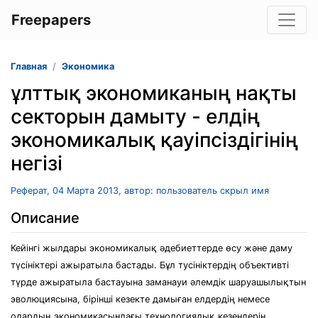
Freepapers
Главная
Экономика
ұлттық экономиканың нақты
секторын дамыту - елдің
экономикалық қауіпсіздігінің
негізі
Реферат, 04 Марта 2013, автор: пользователь скрыл имя
Описание
Кейінгі жылдары экономикалық әдебиеттерде өсу және даму
түсініктері ажыратыла бастады. Бұл тусініктердің объективті
түрде ажыратыла бастауына заманауи әлемдік шаруашылықтын
эволюциясына, бірінші кезекте дамыған елдердің немесе
олардың экономикасындағы технологиялық кезендерін