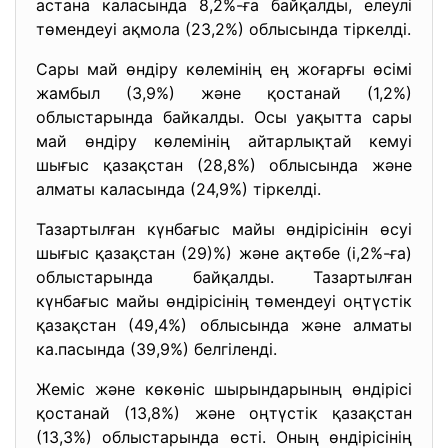
астана каласында 8,2%-ға байқалды, елеулі
төмендеуі ақмола (23,2%) облысында тіркелді.
Сары май өндіру көлемінің ең жоғарғы өсімі
жамбыл (3,9%) және қостанай (1,2%)
облыстарында байкалды. Осы уақытта сары
май өндіру көлемінің айтарлықтай кемуі
шығыс қазақстан (28,8%) облысында және
алматы каласында (24,9%) тіркелді.
Тазартылған күнбағыс майы өндірісінін өсуі
шығыс қазақстан (29)%) және ақтөбе (і,2%-ға)
облыстарында байқалды. Тазартылған
күнбағыс майы өндірісінің төмендеуі оңтүстік
қазақстан (49,4%) облысында және алматы
ка.пасында (39,9%) белгіленді.
Жеміс және көкөніс шырындарының өндірісі
қостанай (13,8%) және оңтүстік қазақстан
(13,3%) облыстарында өсті. Оның өндірісінің