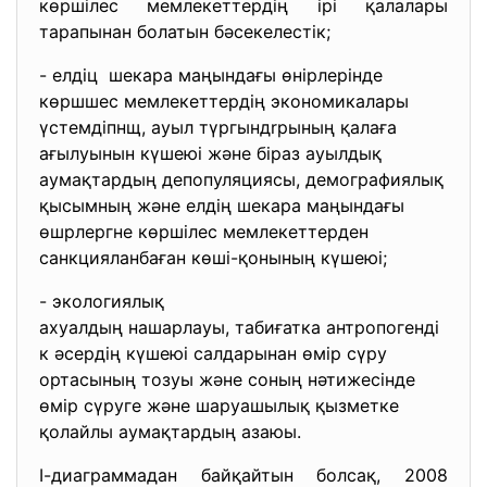
көршілес мемлекеттердің ірі қалалары
тарапынан болатын бәсекелестік;
- елдіц шекара маңындағы өнірлерінде
көршшес мемлекеттердің экономикалары
үстемдіпнщ, ауыл түргындrрының қалаға
ағылуынын күшеюі және біраз ауылдық
аумақтардың депопуляциясы, демографиялық
қысымның және елдің шекара маңындағы
өшрлергне көршілес мемлекеттерден
санкцияланбаған көші-қонының күшеюі;
- экологиялық
ахуалдың нашарлауы, табиғатка антропогенді
к әсердің күшеюі салдарынан өмір сүру
ортасының тозуы және соның нәтижесінде
өмір сүруге және шаруашылық қызметке
қолайлы аумақтардың азаюы.
І-диаграммадан байқайтын болсақ, 2008