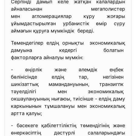
Серпінді дамып келе жатқан калалардын
айналасынан мегаполистер
мен агломерациялар кұру жоғары
ұйымдастырылған урбанистік өмір сүру
аймағын құруға мүмкіндік береді.
Төмендегілер елдің орнықты экономикалық
дамуына кедергі болатын
факторларға айналуы мүмкін:
- өңірлік және әлемдік еңбек
бөлінісінде елдің тар,
негізінен
шикізаттық мамандануынын,
транзигпк
тәуелділігі мен экономикалық
окшаулануының нығаюы, тиісінше - елдің даму
каркынынын тұмшалануы мен экономикалық
артта қалуы;
- бәсекеге қабілеттіліктің төмендігінің және
өнеркәсіптің дәстүрлі салаларындағы