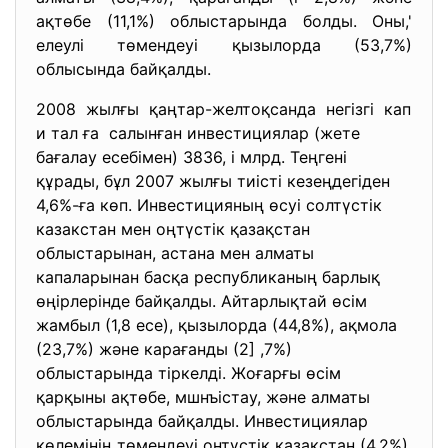
ақтөбе (11,1%) облыстарында болды. Оны,'
елеулі төмендеуі қызылорда (53,7%)
облысында байқалды.
2008 жылғы қаңтар-желтоқсанда негізгі кап
и тал ға салынған инвестициялар (жете
бағалау есебімен) 3836, і млрд. Теңгені
құрады, бұл 2007 жылғы тиісті кезеңдегіден
4,6%-ға көп. Инвестицияның өсуі солтүстік
казакстан мен оңтүстік қазақстан
облыстарынан, астана мен алматы
капаларынан басқа республиканың барлық
өңірлерінде байқалды. Айтарлықтай өсім
жамбыл (1,8 есе), қызылорда (44,8%), ақмола
(23,7%) және карағанды (2] ,7%)
облыстарында тіркелді. Жоғарғы өсім
қарқыны ақтөбе, мшнъістау, және алматы
облыстарында байқалды. Инвестициялар
көлемінің төмендеуі онтүстік қазақстан (4,2%)