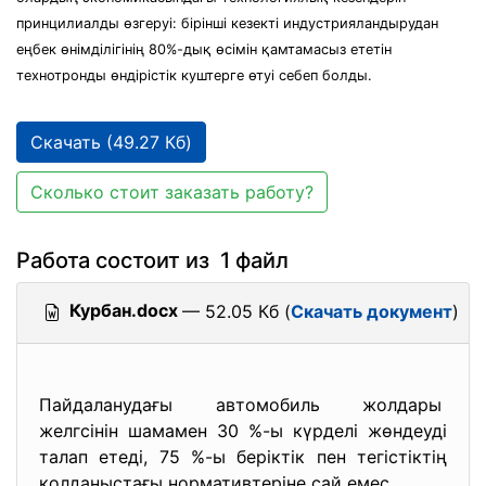
принцилиалды өзгеруі: бірінші кезекті индустрияландырудан
еңбек өнімділігінің 80%-дық өсімін қамтамасыз ететін
технотронды өндірістік куштерге өтуі себеп болды.
Скачать (49.27 Кб)
Сколько стоит заказать работу?
Работа состоит из 1 файл
Курбан.docx
— 52.05 Кб (
Скачать документ
)
Пайдаланудағы автомобиль жолдары
желгсінін шамамен 30 %-ы күрделі жөндеуді
талап етеді, 75 %-ы беріктік пен тегістіктің
қолданыстағы нормативтеріне сай емес.