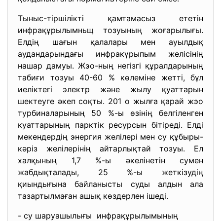
Тыныс-тіршілікті қамтамасыз ететін
инфрақұрылымньщ тозуының жоғарылығы.
Елдің шағын қалалары мен ауылдық
аудандарындағы инфракүрыпым желісінің
нашар дамуы. Жэо-ның негізгі құралдарының
табиғи тозуы 40-60 % көлеміне жетті, бұл
иеліктегі электр және жылу қуаттарын
шектеуге әкеп соқты. 201 о жылға қарай жэо
турбиналарының 50 %-ы өзінің белгіленген
куаттарының парктік ресурсын бітіреді. Елді
мекендердің энергия желілері мен су құбыры-
кәріз желілерінің айтарлықтай тозуы. Ел
халқының 1,7 %-ы әкелінетін сумен
жабдықталады, 25 %-ы жеткізудің
қиындығына байланысты суды алдын ала
тазартылмаған ашық көздерлен ішеді.
- су шаруашылығы инфрақұрылымының