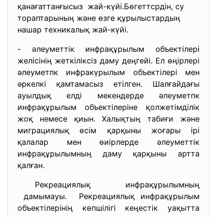
қанағаттанғысыз жай-күйі.Бөгеттсрдін, су
тораптарының және өзге құрылыстардың
нашар техникалық жай-күйі.
- әлеуметтік инфрақұрылым объектілері
желісінің жеткіліксіз даму деңгейі. Ел өңірлері
әлеуметпк инфракүрылым объектілері мен
әркелкі қамтамасыз етілген. Шалғайдағы
ауылдық елді мекендерде әлеуметпк
инфрақұрылым объектілеріне қолжетімділік
жоқ немесе қиын. Халықтың табиғи және
миграциялық өсім қарқыны жоғары ірі
қалалар мен өиірлерде әлеуметтік
инфрақұрылымның даму қарқыны артта
қалған.
Рекреациялық инфрақұрылымның
дамымауы. Рекреациялық инфрақұрылым
объектілерінің көпшілігі кеңестік уақытта