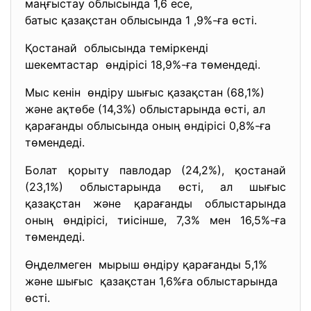
маңғыстау облысында 1,6 есе,
батыс қазақстан облысында 1 ,9%-ға өсті.
Қостанай облысында теміркенді
шекемтастар өндірісі 18,9%-ға төмендеді.
Мыс кенін өндіру шығыс қазақстан (68,1%)
және ақтөбе (14,3%) облыстарында өсті, ал
қарағанды облысында оның өндірісі 0,8%-ға
төмендеді.
Болат қорыту павлодар (24,2%), қостанай
(23,1%) облыстарында өсті, ал шығыс
қазақстан және қарағанды облыстарында
оның өндірісі, тиісінше, 7,3% мен 16,5%-ға
төмендеді.
Өңделмеген мырыш өндіру қарағанды 5,1%
және шығыс қазақстан 1,6%ға облыстарында
өсті.