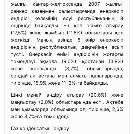
жылғы қантар-желтоқсанда 2007 жылғы
сәйкес кезеңмен салыстырғанда өнеркәсіп
өндірісі көлемінің өсуі республиканың 8
өңірінде байқалды. Ең көп өсімге атырау
(17,5%) және жамбыл (11,6%) облыстары қол
жеткізді. Мұның өзінде 6 өнір өнеркәсіп
өндірісінің республикалық деңгейінен асып
түсті. Өнеркәсіп өнімі өндірісінің жоғарғы
төмендеуі ақмола (9,0%), қостанай (3,8%)
және карағанды (3,7%) облыстарында,
сондай-ақ астана мен алматы қалаларында,
тиісінше, 15,9% және 11 ,3%-га байқалды.
Шикі мұнай өндіру атырау (20,6%) және
маңғыстау (2,0%) облыстарында өсті. Ақтөбе
мен қызылорда облысында ол, тиісінше, 2,6%
және 3,7%-ға төмендеді.
Газ конденсатын өндіру