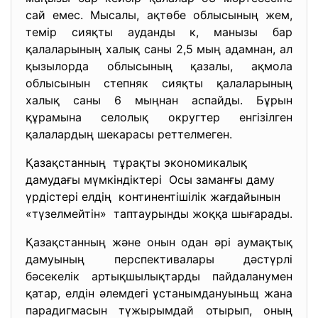
сай емес. Мысалы, ақтөбе облысының жем,
темір сияқты ауданды к, манызы бар
қалаларының халық саны 2,5 мың адамнан, ал
қызылорда облысының қазалы, ақмола
облысынын степняк сияқты қалаларының
халық саны 6 мыңнан аспайды. Бұрын
құрамына селолық округтер енгізілген
қалалардың шекарасы реттелмеген.
Қазақстанның тұрақты экономикалық
дамудағы мүмкіндіктері Осы заманғы даму
үрдістері елдің континентішілік жағдайынын
«түзелмейтін» таптаурынды жоққа шығарады.
Қазақстанның және онын одан әрі аумақтық
дамуының перспективалары дәстүрлі
бәсекелік артықшылықтарды пайдаланумен
қатар, елдін әлемдегі ұстанымдануыньщ жана
парадигмасын түжырымдай отырып, оның