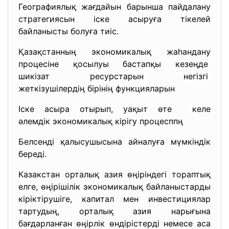
Географиялық жағдайын барынша пайдалану
стратегиясын іске асыруға тікелей
байланысты болуға тиіс.
Қазақстанның экономикалық жаhандану
процесіне қосылуы бастапқы кезеңде
шикізат ресурстарын негізгі
жеткізушілердің бірінің функцияларын
Іске асыра отырып, уақыт өте келе
әлемдік экономикалық кірігу процесппң
Белсенді қалысушысына айналуға мүмкіндік
береді.
Казакстан орталық азия өңіріндегі тораптық
елге, өңірішілік экономикалық байланыстарды
кіріктірушіге, капитал мен инвестициялар
тартудың, орталық азия нарығына
бағдарланған өңірлік өндірістерді немесе аса