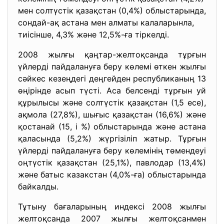
мен солтүстік қазақстан (0,4%) облыстарында,
сондай-ақ астана мен алматы калаларынла,
тиісінше, 4,3% және 12,5%-ға тіркелді.
2008 жылғы қаңтар-желтоқсанда
тұрғын
үйлерді пайдалануға беру көлемі өткен жылғы
сәйкес кезеңдегі деңгейден республиканың 13
өңірінде асып түсті. Аса белсенді тұрғын уй
құрылысы және солтүстік қазақстан (1,5 есе),
ақмола (27,8%), шығыс қазақстан (16,6%) және
қостанай (15, і %) облыстарында және астана
қаласында (5,2%) жүргізіліп жатыр. Тұрғын
үйлерді пайдалануға беру көлемінің төмендеуі
оңтүстік қазақстан (25,1%), павлодар (13,4%)
және батыс казакстан (4,0%-ға) облыстарында
байкалды.
Тұтыну бағаларының индексі 2008 жылғы
желтоқсанда 2007 жылғы желтоқсанмен