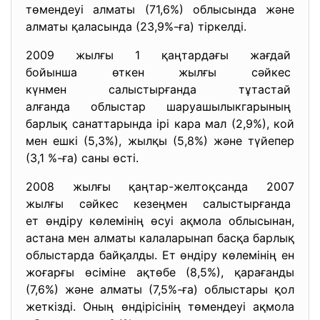
төмендеуі алматы (71,6%) облысында және
алматы қаласында (23,9%-ға) тіркелді.
2009 жылғы 1 қаңтардағы жағдай
бойынша өткен жылғы сәйкес
күнмен салыстырғанда тұтастай
алғанда облыстар
шаруашылыкгарының
барлық санаттарында ірі кара мал (2,9%), кой
мен ешкі (5,3%), жылқы (5,8%) және түйепер
(3,1 %-ға) саны өсті.
2008 жылғы қаңтар-желтоқсанда 2007
жылғы сәйкес кезеңмен
салыстырғанда
ет өндіру көлемінің өсуі ақмола облысынан,
астана мен алматы калаларынап басқа барлық
облыстарда байқалды. Ет өндіру көлемінің ен
жоғарғы өсіміне ақтөбе (8,5%), қарағанды
(7,6%) және алматы (7,5%-ға) облыстары қол
жеткізді. Оның өндірісінің төмендеуі ақмола