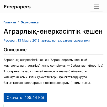
Freepapers
Главная
Экономика
Аграрлық-өнеркәсіптік кешен
Реферат, 13 Марта 2012, автор: пользователь скрыл имя
Описание
Аграрлық-өнеркәсіптік кешен (Аграрнопромышленный
комплекс; лат. 'agrarius', және complexus — байланыс, үйлестіру)
1. іс-әрекеті өзара тікелей немесе жанама байланысты,
халықтың азық-түлік қажеттіктерін қанағаттаңдыруға
бағытталған салалардың (кәсіпорындардың) жиынтығы.
Скачать (105.44 Кб)