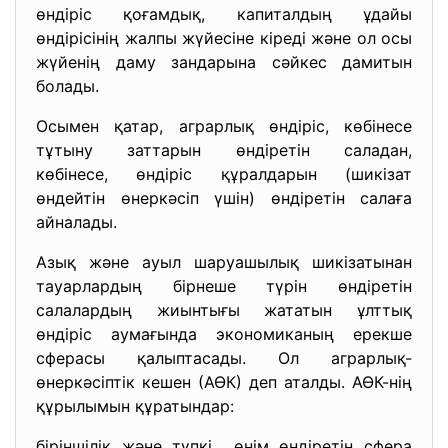
өндіріс қоғамдық, капиталдың ұдайы
өндірісінің жалпы жүйесіне кіреді және ол осы
жүйенің даму зандарына сәйкес дамитын
болады.
Осымен қатар, аграрлық өндіріс, көбінесе
тұтыну заттарын өндіретін саладан,
көбінесе, өндіріс құралдарын (шикізат
өндейтін өнеркәсіп үшін) өндіретін салаға
айналады.
Азық және ауыл шаруашылық шикізатынан
тауарлардың бірнеше түрін өндіретін
салалардың жиынтығы жататын ұлттық
өндіріс аумағында экономиканың ерекше
сферасы қалыптасады. Ол аграрлық-
өнеркәсіптік кешен (АӨК) деп аталды. АӨК-нің
құрылымын құратындар:
біріншілік және түпкі өнім өндіретін сфера