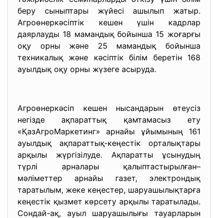
беру сыныптары жүйесі ашылып жатыр.
Агроөнеркәсіптік кешен үшін кадрлар
даярлауды 18 мамандық бойынша 15 жоғарғы
оқу орны және 25 мамандық бойынша
техникалық және кәсіптік білім беретін 168
ауылдық оқу орны жүзеге асыруда.
Агроөнеркәсіп кешен нысандарын өтеусіз
негізде ақпараттық қамтамасыз ету
«ҚазАгроМаркетинг» арнайы ұйымының 161
ауылдық ақпараттық-кеңестік орталықтары
арқылы жүргізілуде. Ақпаратты ұсынудың
түрлі арналары қалыптастырылған–
мәліметтер арнайы газет, электрондық
таратылым, жеке кеңестер, шаруашылықтарға
кеңестік қызмет көрсету арқылы таратылады.
Сондай-ақ, ауыл шаруашылығы тауарларын