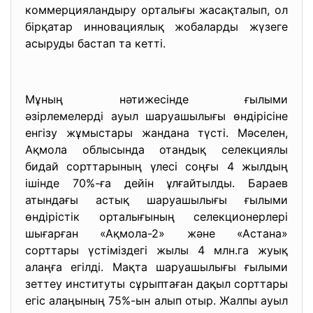
коммерцияландыру орталығы жасақталып, ол
бірқатар инновациялық жобаларды жүзеге
асыруды бастап та кетті.
Мұның нәтижесінде ғылыми
әзірлемелерді ауыл шаруашылығы өндірісіне
енгізу жұмыстары жандана түсті. Мәселен,
Ақмола облысында отандық селекциялы
бидай сорттарының үлесі соңғы 4 жылдың
ішінде 70%-ға дейін ұлғайтылды. Бараев
атындағы астық шаруашылығы ғылыми
өндірістік орталығының селекционерлері
шығарған «Ақмола-2» және «Астана»
сорттары үстіміздегі жылы 4 млн.га жуық
алаңға егілді. Мақта шаруашылығы ғылыми
зеттеу институты сұрыптаған дақыл сорттары
егіс алаңының 75%-ын алып отыр. Жалпы ауыл