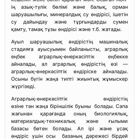
ің азық-түлік бөлімі және балық, орман
шаруашылығы, минералдық су өндірісі, ішетін
су дайындау және тұрғындарды сумен
қамту, тамақ тұзы өндірісі және т.б. жатады.
Ауыл шаруашылық өндірістің машиналық
стадияға ауысуымен байланысты, аграрлық
еңбек аграрлық-өнеркәсіптік ең
бекке
айналады, ал аграрлық өндірістің өзі —
аграрлық-өнеркәсіптік өндіріске айналады.
Осыны бүгін жаңа типті жиынтық жұмыскер
жүргізеді.
Аграрлық-өнеркәсіптік өндірістің
өзіне тән жаңа біріншілік буыны болады. Сапа
жағынан қарағанда оның биологиялық,
материалдық-техникалық және ғылыми
базасы бөтен болады. Ал ірі және ұсақ
өндіріс үшін осы базаның дәрежесі бірдей