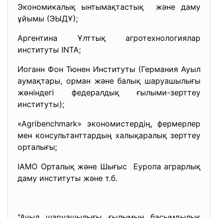
Экономикалық ынтымақтастық және даму
ұйымы (ЭЫДҰ);
Аргентина Ұлттық агротехнологиялар
институты INTA;
Иоганн Фон Тюнен Институты (Германия Ауыл
аумақтары, орман және балық шаруашылығы
жөніндегі федералдық ғылыми-зерттеу
институты);
«Agribenchmark» экономистердің, фермерлер
мен консультанттардың халықаралық зерттеу
орталығы;
IAMO Орталық және Шығыс Еуропа аграрлық
даму институты және т.б.
"Ауыл шаруашылығы ғылымын басымдылық