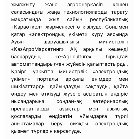
жылжыту және агроөнеркәсіп кешен
саласындағы жаңа технологияларды тарату
мақсатында жыл сайын республикалық
«Қараөткел» жәрменкесі өткізілуде. Сонымен
қатар «электрондық үкімет» құру аясында
Ауыл шаруашылығы министрлігі
«ҚазАгроМаркетинг» АҚ арқылы кешенді
басқарудың «e-Agriculture» бірыңғай
автоматтандырылған жүйесін қалыптастырды.
Қазіргі уақытта министрлік «электрондық
үкімет» порталы арқылы өнімдер мен
шикізаттарды дайындауды, сақтауды, қайта
өңдеу мен өткізуді жүзеге асыратын өндіріс
нысандарына, сондай-ақ ветеринарлық
препараттарды, азықтар мен азықтық
қоспаларды өндіретін ұйымдарға түрлі
анықтамалар беру сияқты электрондық
қызмет түрлерін көрсетуде.