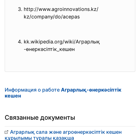
http://www.agroinnovations.kz/
kz/company/do/acepas
kk.wikipedia.org/wiki/Аграрлық
-өнеркәсіптік_кешен
Информация о работе
Аграрлық-өнеркәсіптік
кешен
Связанные документы
Аграрлық сала және агроөнеркәсіптік кешен
құрылымы туралы қазақша