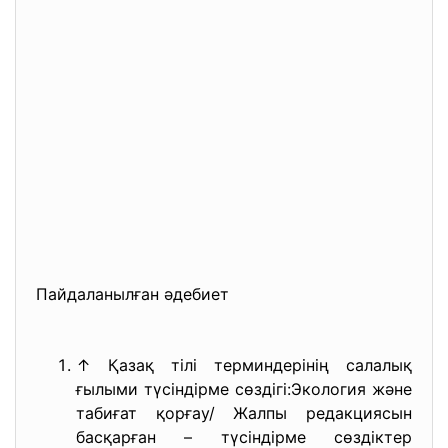
Пайдаланылған әдебиет
↑ Қазақ тілі терминдерінің салалық
ғылыми түсіндірме сөздігі:Экология және
табиғат қорғау/ Жалпы редакциясын
басқарған – түсіндірме сөздіктер