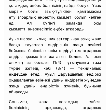
қоғамдық еңбек бөлінісінің пайда болуы. Ұзақ
мерзім бойы азық-түлікпен қамтамасыз
ету аграрлық еңбектің қызметі болып келген
еді. Ал бүгінгі заманда осы
қызметті өнеркәсіптік еңбек атқарады.
Ауыл шаруашылық шикізаттарынан азық және
басқа тауарлар өндірісінің жаңа жүйесі
бойынша біріншілік өнім өндіруі тек аграрлық
өндіріс қызметіне жататын болды. Ал осы
өнімнің аз бөлшегі (1/4) тұтынушыға таза
түрде жетеді, көбі (3/4) — техникалық
өңдеуден өтеді. Ауыл шаруашылық өндірісі
оңашаланған өзін-өзі ұдайы өндіретін жүйеден
жаңа ұдайы өндірістік жүйенің буынына
айналады.
Сонымен, жаңа қоғамдық еңбек
бөлінісінің арқасында, аграрлы
қ