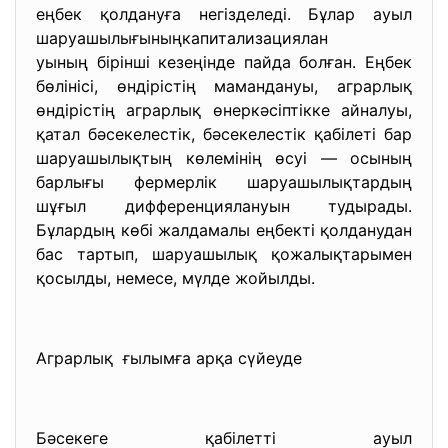
еңбек қолдануға негізделеді. Бұлар ауыл
шаруашылығыныңкапитализациялан
уының бірінші кезеңінде пайда болған. Еңбек
бөлінісі, өндірістің мамандануы, аграрлық
өндірістің аграрлық өнеркәсіптікке айналуы,
қатал бәсекелестік, бәсекелестік қабілеті бар
шаруашылықтың көлемінің өсуі — осының
барлығы фермерлік шаруашылықтардың
шұғыл дифференциялануын тудыра
ды.
Бұлардың көбі жалдамалы еңбекті қолданудан
бас тартып, шаруашылық қожалықтарымен
қосылды, немесе, мүлде жойылды.
Аграрлық ғылымға арқа сүйеуде
Бәсекеге қабілетті ауыл