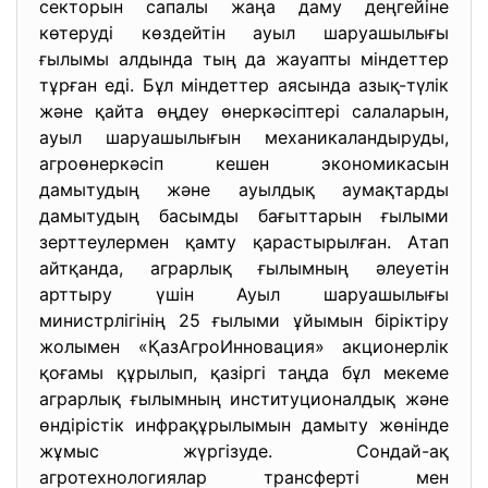
секторын сапалы жаңа даму деңгейіне
көтеруді көздейтін ауыл шаруашылығы
ғылымы алдында тың да жауапты міндеттер
тұрған еді. Бұл міндеттер аясында азық-түлік
және қайта өңдеу өнеркәсіптері салаларын,
ауыл шаруашылығын механикаландыруды,
агроөнеркәсіп кешен экономикасын
дамытудың және ауылдық аумақтарды
дамытудың басымды бағыттарын ғылыми
зерттеулермен қамту қарастырылған. Атап
айтқанда, аграрлық ғылымның әлеуетін
арттыру үшін Ауыл шаруашылығы
министрлігінің 25 ғылыми ұйымын біріктіру
жолымен «ҚазАгроИнновация» акционерлік
қоғамы құрылып, қазіргі таңда бұл мекеме
аграрлық ғылымның институционалдық және
өндірістік инфрақұрылымын дамыту жөнінде
жұмыс жүргізуде. Сондай-ақ
агротехнологиялар трансферті мен