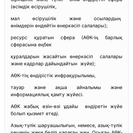
(өсімдік өсірушілік,
мал өсірушілік және осылардың
өнімдерін өндейтін өнеркәсіп салалары);
ресурс құратын сфера (АӨК-ің барлық
сферасына еңбек
құралдарын жасайтын өнеркәсіп салалары
және кадрлар дайындайтын жүйе);
АӨК-тің өндірістік инфрақұрылымы,
тауар және ақша айналымы және
информациялық қамту жүйесі.
АӨК жабық өзін-өзі ұдайы өндіретін жүйе
болып қызмет етеді.
Азық-түлік шаруашылығын, немесе, азық-түлік
кешенін жеке бөліп қараған жөн. Осыған АӨК-