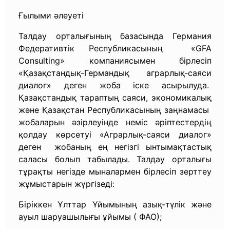
Ғылыми әлеуеті
Талдау орталығының базасында Германия
Федеративтік Республикасының «GFA
Consulting» компаниясымен бірлесіп
«Қазақстандық-Германдық аграрлық-саяси
диалог» деген жоба іске асырылуда.
Қазақстандық тараптың саяси, экономикалық
және Қазақстан Республикасының заңнамаcы
жобаларын әзірлеуінде неміс әріптестердің
қолдау көрсетуі «Аграрлық-саяси диалог»
деген жобаның ең негізгі ынтымақтастық
саласы болып табылады. Талдау орталығы
тұрақты негізде мыналармен бірлесіп зерттеу
жұмыстарын жүргізеді:
Біріккен Ұлттар Ұйымының азық-түлік және
ауыл шаруашылығы ұйымы ( ФАО);