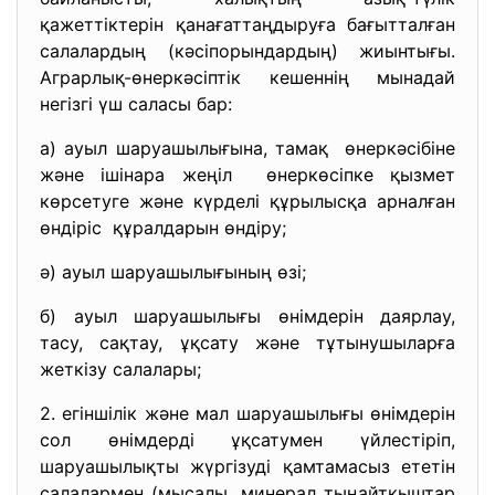
қажеттіктерін қанағаттаңдыруға бағытталған
салалардың (кәсіпорындардың) жиынтығы.
Аграрлық-өнеркәсіптік кешеннің мынадай
негізгі үш саласы бар:
а) ауыл шаруашылығына, тамақ өнеркәсібіне
және ішінара жеңіл өнеркөсіпке қызмет
көрсетуге және күрделі құрылысқа арналған
өндіріс құралдарын өндіру;
ә) ауыл шаруашылығының өзі;
б) ауыл шаруашылығы өнімдерін даярлау,
тасу, сақтау, ұқсату және тұтынушыларға
жеткізу салалары;
2. егіншілік және мал шаруашылығы өнімдерін
сол өнімдерді ұқсатумен үйлестіріп,
шаруашылықты жүргізуді қамтамасыз ететін
салалармен (мысалы, минерал тыңайтқыштар