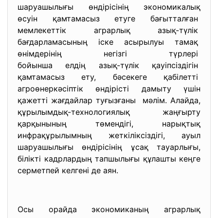
шаруашылығы өндірісінің
экономикалық
өсуін қамтамасыз етуге бағытталған
мемлекеттік аграрлық азық-түлік
бағдарламасының іске асырылуы тамақ
өнімдерінің негізгі түрлері
бойынша елдің азық-түлік
қауіпсіздігін
қамтамасыз ету, бәсекеге қабілетті
агроөнеркәсіптік өндірісті дамыту үшін
қажетті жағдайлар туғызғаны мәлім. Алайда,
құрылымдық-технологиялық жаңғырту
қарқынының төмендігі, нарықтық
инфрақұрылымның жеткіліксіздігі, ауыл
шаруашылығы өндірісінің ұсақ тауарлығы,
білікті кадрлардың тапшылығы құлашты кеңге
серметпей келгені де аян.
Осы орайда экономиканың аграрлық