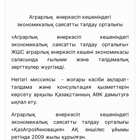
Аграрлық өнеркәсіп кешеніндегі
экономикалық саясатты талдау орталығы
«Аграрлық өнеркәсіп кешеніндегі
экономикалық саясатты талдау орталығы»
ЖШС аграрлық өнеркәсіп кешені экономикасы
саласында ғылыми және талдамалық
зерттеулер жүргізеді.
Негізгі миссиясы - жоғары кәсіби ақпарат-
талдама және консультация қызметтерін
көрсету арқылы Қазақстанның АӨК дамытуға
ықпал ету.
Аграрлық өнеркәсіп кешеніндегі
экономикалық саясатты талдау орталығы
«ҚазАгроИнновация» АҚ еншілес ұйымы
ретінде 2009 жылы құрылған.