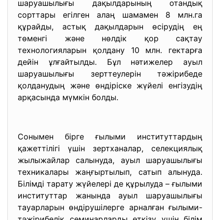
шаруашылығы дақылдарының отандық
сорттары егілген алаң шамамен 8 млн.га
құрайды, астық дақылдарын өсірудің ең
төменгі және нөлдік қор сақтау
технологияларын қолдану 10 млн. гектарға
дейін ұлғайтылды. Бұл нәтижелер ауыл
шаруашылығы зерттеулерін тәжірибеде
қолданудың және өндіріске жүйелі енгізудің
арқасында мүмкін болды.
Сонымен бірге ғылыми институттардың
қажеттілігі үшін зертханалар, селекциялық
жылыжайлар салынуда, ауыл шаруашылығы
техникалары жаңғыртылып, сатып алынуда.
Білімді тарату жүйелері де құрылуда – ғылыми
институттар жанында ауыл шаруашылығы
тауарларын өндірушілерге арналған ғылыми-
тәжірибелік семинарларды өткізу үшін білім