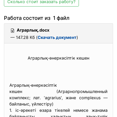
Сколько стоит заказать работу?
Работа состоит из 1 файл
Аграрлық.docx
— 147.28 Кб (
Скачать документ
)
Аграрлық-өнеркәсіптік кешен
Аграрлық-өнеркәсіптік
кешен (Аграрнопромышленный
комплекс; лат. 'agrarius', және complexus —
байланыс, үйлестіру)
1. іс-әрекеті өзара тікелей немесе жанама
байланысты, халықтың азық-түлік