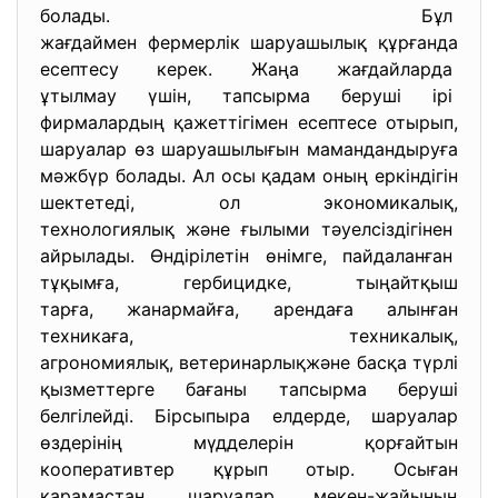
болады. Бұл
жағдаймен фермерлік шаруашылық құрғанда
есептесу керек. Жаңа жағдайларда
ұтылмау үшін, тапсырма беруші ірі
фирмалардың қажеттігімен есептесе отырып,
шаруалар өз шаруашылығын мамандандыруға
мәжбүр болады. Ал осы қадам оның еркіндігін
шектетеді, ол экономикалық,
технологиялық және ғылыми тәуелсіздігінен
айрылады. Өндірілетін өнімге, пайдаланған
тұқымға, гербицидке, тыңайтқыш
тарға, жанармайға, арендаға ал
ынған
техникаға, техникалық,
агрономиялық, ветеринарлықжәне басқа түрлі
қызметтерге бағаны тапсырма беруші
белгілейді. Бірсыпыра елдерде, шаруалар
өздерінің мүдделерін қорғайтын
кооперативтер құрып отыр. Осыған
қарамастан, шаруалар мекен-жайының