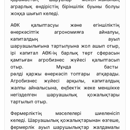
аграрлық өндірістің біріншілік буыны болуы
жоққа шығып келеді.
АӨК қалыптасуы және егіншіліктің
өнеркәсіптік агрономияға айналуы,
капиталдың ауыл
шаруашылығына тартылуына жол ашып отыр,
ірі капитал АӨК-ің барлық төрт сферасын
қамтыған агробизнес жүйесі қалыптасып
отыр. Мұнда басты
рөлді қаржы өнеркәсіп топтары атқарады.
Агробизнес жүйесі арқылы, капиталдың
жалпы айналысына, еңбектік жеке меншікке
негізделген шаруашылық қожалықтары
тартылып отыр.
Фермерліктің мәселелері шиеленісіп
келеді. Шаруашылық қожалықтары
нан өзгеше,
фермерлік ауыл шарушылықтар жалдамалы