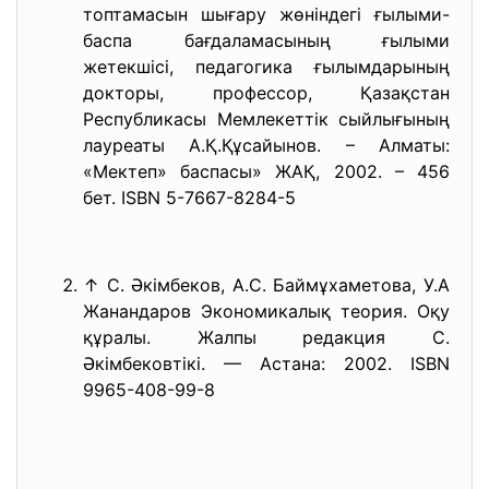
топтамасын шығару жөніндегі ғылыми-
баспа бағдаламасының ғылыми
жетекшісі, педагогика ғылымдарының
докторы, профессор, Қазақстан
Республикасы Мемлекеттік сыйлығының
лауреаты А.Қ.Құсайынов. – Алматы:
«Мектеп» баспасы» ЖАҚ, 2002. – 456
бет. ISBN 5-7667-8284-5
↑ С. Әкімбеков, А.С. Баймұхаметова, У.А
Жанандаров Экономикалық теория. Оқу
құралы. Жалпы редакция С.
Әкімбековтікі. — Астана: 2002. ISBN
9965-408-99-8