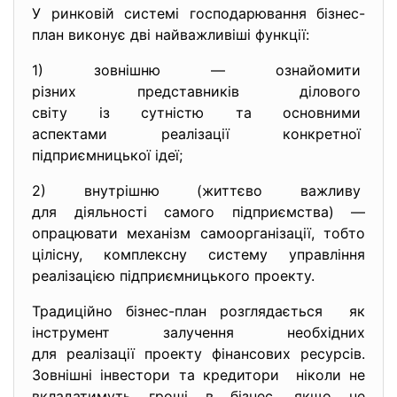
У ринковій системі господарювання бізнес-
план виконує дві найважливіші функції:
1) зовнішню — ознайомити
різних представників ділового
світу із сутністю та
основними
аспектами реалізації
конкретної
підприємницької ідеї;
2) внутрішню (життєво важливу
для діяльності самого
підприємства) —
опрацювати механізм самоорганізації, тобто
цілісну, комплексну систему управління
реалізацією підприємницького проекту.
Традиційно бізнес-план розглядається як
інструмент залучення необхідних
для реалізації проекту фінансових ресурсів.
Зовнішні інвестори та кредитори ніколи не
вкладатимуть гроші в бізнес, якщо не