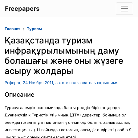
Freepapers
Главная
Туризм
Қазақстанда туризм
инфрақұрылымының даму
болашағы және оны жүзеге
асыру жолдары
Реферат, 24 Ноября 2011, автор: пользователь скрыл имя
Описание
Туризм әлемдiк экономикада басты рөлдiң бiрiн атқарады.
Дүниежүзiлiк Туристiк Ұйымның (ДТҰ) деректерi бойынша ол
әлемдегi жалпы ұлттық өнiмнiң оннан бiр бөлiгiн, халықаралық
инвестицияның 11 пайыздан астамын, әлемдiк өндiрiстiң әрбiр 9-
шы жұмыс орнын қамтамасыз етедi.