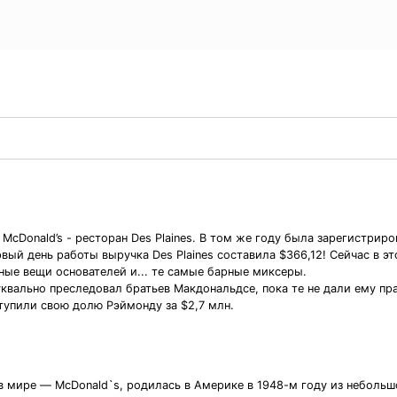
McDonald’s - ресторан Des Plaines. В том же году была зарегистрирова
ервый день работы выручка Des Plaines составила $366,12! Сейчас в 
ные вещи основателей и... те самые барные миксеры.
вально преследовал братьев Макдональдсе, пока те не дали ему пра
уступили свою долю Рэймонду за $2,7 млн.
 в мире — McDonald`s, родилась в Америке в 1948-м году из неболь