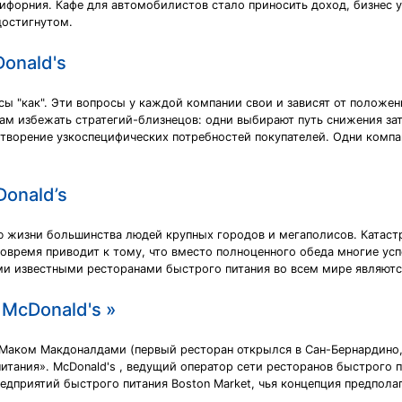
орния. Кафе для автомобилистов стало приносить доход, бизнес ус
достигнутом.
onald's
сы "как". Эти вопросы у каждой компании свои и зависят от положен
ам избежать стратегий-близнецов: одни выбирают путь снижения зат
ворение узкоспецифических потребностей покупателей. Одни компа
Donald’s
ью жизни большинства людей крупных городов и мегаполисов. Катаст
вовремя приводит к тому, что вместо полноценного обеда многие усп
ми известными ресторанами быстрого питания во всем мире являютс
McDonald's »
 Маком Макдоналдами (первый ресторан открылся в Сан-Бернардино, 
ания». McDonald's , ведущий оператор сети ресторанов быстрого п
едприятий быстрого питания Boston Market, чья концепция предпола