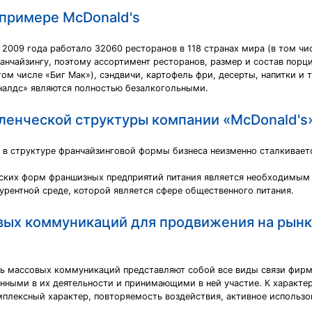
примере McDonald's
 2009 года работало 32060 ресторанов в 118 странах мира (в том чи
ранчайзингу, поэтому ассортимент ресторанов, размер и состав порц
м числе «Биг Мак»), сэндвичи, картофель фри, десерты, напитки и т
налдс» являются полностью безалкогольными.
вленческой структуры компании «McDonald's
 в структуре франчайзинговой формы бизнеса неизменно сталкивае
еских форм франшизных предприятий питания является необходимым
урентной среде, которой является сфере общественного питания.
вых коммуникаций для продвижения на рынк
 массовых коммуникаций представляют собой все виды связи фирмы,
ванными в их деятельности и принимающими в ней участие. К харак
мплексный характер, повторяемость воздействия, активное использо