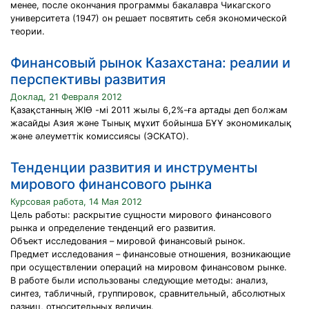
менее, после окончания программы бакалавра Чикагского
университета (1947) он решает посвятить себя экономической
теории.
Финансовый рынок Казахстана: реалии и
перспективы развития
Доклад, 21 Февраля 2012
Қазақстанның ЖІӨ -мі 2011 жылы 6,2%-ға артады деп болжам
жасайды Азия және Тынық мұхит бойынша БҰҰ экономикалық
және әлеуметтік комиссиясы (ЭСКАТО).
Тенденции развития и инструменты
мирового финансового рынка
Курсовая работа, 14 Мая 2012
Цель работы: раскрытие сущности мирового финансового
рынка и определение тенденций его развития.
Объект исследования – мировой финансовый рынок.
Предмет исследования – финансовые отношения, возникающие
при осуществлении операций на мировом финансовом рынке.
В работе были использованы следующие методы: анализ,
синтез, табличный, группировок, сравнительный, абсолютных
разниц, относительных величин.