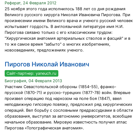
Реферат, 24 Февраля 2012
25 ноября этого года исполнилось 188 лет со дня рождения
Великого русского хирурга Николая Ивановича Пирогова. При
произнесении имени Великого врача и ученого русский человек
испытывает гордость. В англоязычной литературе имя Н.И.
Пирогова связано только с его классическим трудом:
"Хирургическая анатомия артериальных стволов и фасций" и в
то же самое время "забыто" о многих изобретениях,
новооведениях, предложениях ученого.
Пирогов Николай Иванович
Сайт-партнер: yaneuch.ru
Биография, 04 Февраля 2013
Участник Севастопольской обороны (1854-55), франко-
прусской (1870-71) и русско-турецких (1877-78) войн. Впервые
произвел операцию под наркозом на поле боя (1847), ввел
неподвижную гипсовую повязку, предложил ряд хирургических
операций. Вел борьбу с сословными предрассудками в области
образования, выступал за автономию университетов, всеобщее
начальное образование. Мировую известность получил атлас
Пирогова «Топографическая анатомия».