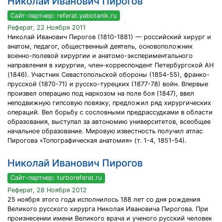
Николай Иванович Пирогов
Сайт-партнер: referat.yabotanik.ru
Реферат, 22 Ноября 2011
Николай Иванович Пирогов (1810-1881) — российский хирург и
анатом, педагог, общественный деятель, основоположник
военно-полевой хирургии и анатомо-экспериментального
направления в хирургии, член-корреспондент Петербургской АН
(1846). Участник Севастопольской обороны (1854-55), франко-
прусской (1870-71) и русско-турецких (1877-78) войн. Впервые
произвел операцию под наркозом на поле боя (1847), ввел
неподвижную гипсовую повязку, предложил ряд хирургических
операций. Вел борьбу с сословными предрассудками в области
образования, выступал за автономию университетов, всеобщее
начальное образование. Мировую известность получил атлас
Пирогова «Топографическая анатомия» (т. 1-4, 1851-54).
Николай Иванович Пирогов
Сайт-партнер: turboreferat.ru
Реферат, 28 Ноября 2012
25 ноября этого года исполнилось 188 лет со дня рождения
Великого русского хирурга Николая Ивановича Пирогова. При
произнесении имени Великого врача и ученого русский человек