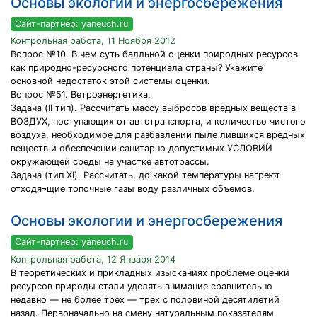
Основы экологии и энергосбережения
Сайт-партнер: yaneuch.ru
Контрольная работа, 11 Ноября 2012
Вопрос №10. В чем суть балльной оценки природных ресурсов
как природно-ресурсного потенциала страны? Укажите
основной недостаток этой системы оценки.
Вопрос №51. Ветроэнергетика.
Задача (II тип). Рассчитать массу выбросов вредных веществ в
ВОЗДУХ, поступающих от автотранспорта, и количество чистого
воздуха, необходимое для разбавлении пыле лившихся вредных
веществ и обеспечении санитарно допустимых УСЛОВИЙ
окружающей среды на участке автотрассы.
Задача (тип XI). Рассчитать, до какой температуры нагреют
отходя¬щие топочные газы воду различных объемов.
Основы экологии и энергосбережения
Сайт-партнер: yaneuch.ru
Контрольная работа, 12 Января 2014
В теоретических и прикладных изысканиях проблеме оценки
ресурсов природы стали уделять внимание сравнительно
недавно — не более трех — трех с половиной десятилетий
назад. Первоначально на смену натуральным показателям