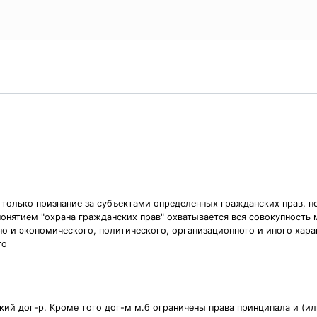
только признание за субъектами определенных гражданских прав, но
понятием "охрана гражданских прав" охватывается вся совокупност
 но и экономического, политического, организационного и иного хар
то
кий дог-р. Кроме того дог-м м.б ограничены права принципала и (ил