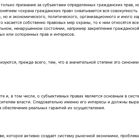
только признание за субъектами определенных гражданских прав, но
понятием «охрана гражданских прав» охватывается вся совокупност
о, но и экономического, политического, организационного и иного х
о касается собственно правовых мер охраны, то к ним относятся вс
льном, ненарушенном состоянии, например закрепление гражданской 
ных или оспоренных прав и интересов.
изуются, прежде всего, тем, что в значительной степени это синоним
те и, в том числе, о субъективных правах является основным в сист
осителем власти. Следовательно именно его интересы и должны выра
на обеспечение реальных гарантий их осуществления.
е, которое активно создает систему рыночной экономики, проблема