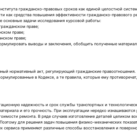
нститута гражданско-правовых сроков как единой целостной систем
сти как средства повышения эффективности гражданско-правового р
е основные задачи исследования курсовой работы:
 гражданском праве;
нском праве;
анском праве;
ормулировать выводы и заключения, обобщить полученные материал
ный нормативный акт, регулирующий гражданские правоотношения. 
ормулированные в Кодексе, а те правила, которые ему противоречат
ционную надежность и срок службы транспортных и технологическ
атериала и его прочность. При эксплуатации нередко изнашиваются 
тоимости ремонта. В ряде случаев изготовление деталей целиком во
Поэтому для решения задач повышения физико-механических показат
х сервиса применяют различные способы восстановления и поверхно