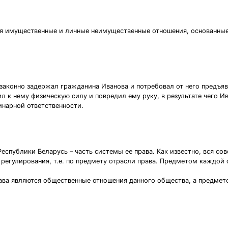
я имущественные и личные неимущественные отношения, основанные
конно задержал гражданина Иванова и потребовал от него предъяв
 к нему физическую силу и повредил ему руку, в результате чего Ив
инарной ответственности.
еспублики Беларусь – часть системы ее права. Как известно, вся со
о регулирования, т.е. по предмету отрасли права. Предметом каждой
рава являются общественные отношения данного общества, а предмет