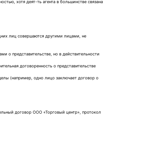
остью, хотя деят-ть агента в большинстве связана
одних лиц совершаются другими лицами, не
ами о представительстве, но в действительности
рительная договоренность о представительстве
делы (например, одно лицо заключает договор о
тельный договор ООО «Торговый центр», протокол