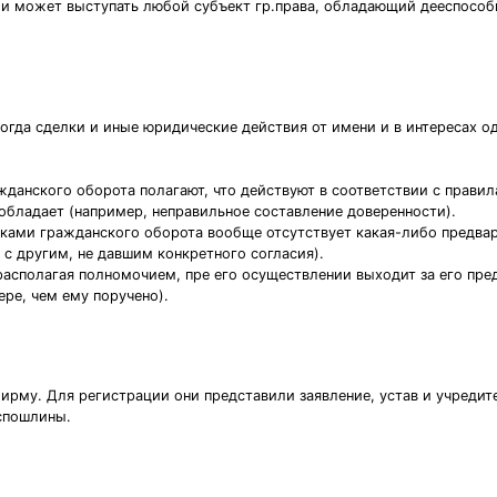
ми может выступать любой субъект гр.права, обладающий дееспособн
когда сделки и иные юридические действия от имени и в интересах 
жданского оборота полагают, что действуют в соответствии с правил
бладает (например, неправильное составление доверенности).
иками гражданского оборота вообще отсутствует какая-либо предва
 с другим, не давшим конкретного согласия).
располагая полномочием, пре его осуществлении выходит за его пре
ре, чем ему поручено).
ирму. Для регистрации они представили заявление, устав и учреди
оспошлины.