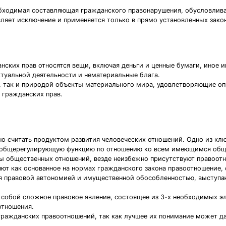
обходимая составляющая гражданского правонарушения, обусловли
вляет исключение и применяется только в прямо установленных зако
данских прав относятся вещи, включая деньги и ценные бумаги, иное
ктуальной деятельности и нематериальные блага.
 так и природой объекты материального мира, удовлетворяющие оп
 гражданских прав.
но считать продуктом развития человеческих отношений. Одно из кл
т общерегулирующую функцию по отношению ко всем имеющимся общ
ы общественных отношений, везде неизбежно присутствуют правоот
ют как основанное на нормах гражданского закона правоотношение,
ая правовой автономией и имущественной обособленностью, выступаю
собой сложное правовое явление, состоящее из 3-х необходимых эл
отношения.
гражданских правоотношений, так как лучшее их понимание может д