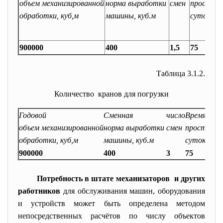
объем механизированной
норма выработки
смен
простоя 
обработки, куб,м
машины, куб.м
суток
900000
400
1,5
75
Таблица 3.1.2.
Количество кранов для погрузки
Годовой
Сменная
число
Время
объем механизированной
норма выработки
смен
простоя м
обработки, куб,м
машины, куб.м
суток
900000
400
3
75
Потребность в штате механизаторов и других
работников
для обслуживания машин, оборудования
и устройств может быть определена методом
непосредственных расчётов по числу объектов