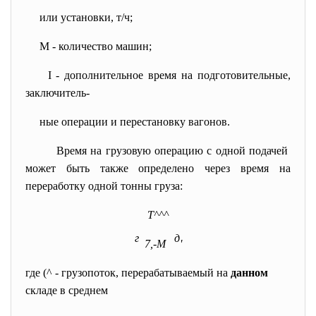
или установки, т/ч;
М
- количество машин;
I - дополнительное время на подготовительные
,
заключитель-
ные операции и перестановку вагонов.
Время на грузовую операцию с одной подачей
может быть также определено чер
е
з время на
переработку од
н
ой тонны груза:
Т^^^
г
д
7
,-
М
'
где
(^
- грузопоток, перерабатываемый на
данном
складе в среднем