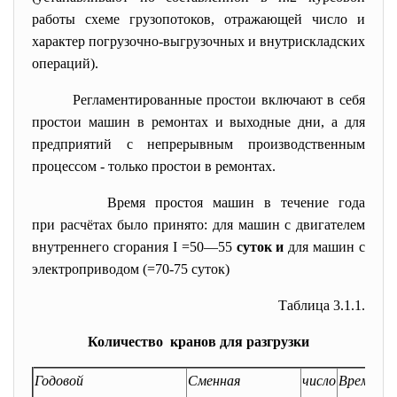
работы схеме грузопото
к
ов, отражающей число и
харак
т
ер
погрузочно-выгрузочных
и
внутрискладских
операций).
Регламентированные
п
рос
тои включают в себя
простои машин в ремонтах и выходные дни, а для
предприятий с непрерывным производственным
процессом - только простои в ремонтах.
Время простоя машин в течение года
при расчётах было принято: для машин с двигателем
внутреннего сгорания I =50—55
суток и
для машин с
электроприводом
(
=70-75 суток)
Таблица 3.1.1.
Количество кранов для разгрузки
Годовой
Сменная
число
Время