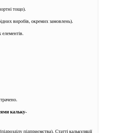
ортні тощо).
рідних виробів, окремих замовлень).
 елементів.
трачено.
тями кальку-
підрозділу підприємства). Статті калькуляції