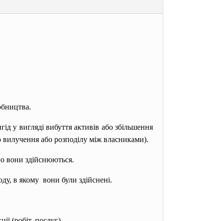
обництва.
д у вигляді вибуття активів або збільшення
о вилучення або розподілу між власниками).
го вони здійснюються.
оду, в якому вони були здійснені.
ії (робіт, послуг).