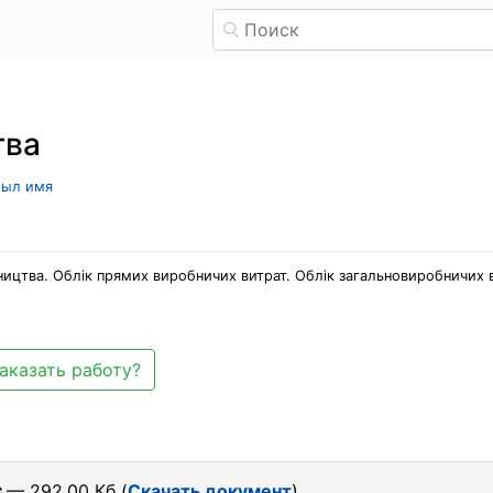
тва
рыл имя
ництва. Облік прямих виробничих витрат. Облік загальновиробничих в
аказать работу?
c
— 292.00 Кб (
Скачать документ
)