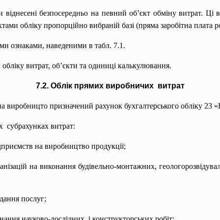
 віднесені безпосередньо на певний об’єкт обміну витрат. Ці в
єктами обліку пропорційно вибраній базі (пряма заробітна плата р
и ознаками, наведеними в табл. 7.1.
обліку витрат, об’єкти та одиниці калькулювання.
7.2. Облік прямих виробничих витрат
на виробницто призначений рахунок бухгалтерського обліку 23 
х субрахунках витрат:
дприємств на виробництво продукції;
анізацій на виконання будівельно-монтажних, геологорозвідува
дання послуг;
нання науково-
дослідних і конструкторських робіт;