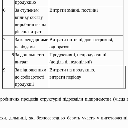
продукцію
6
За ступенем
Витрати змінні, постійні
впливу обсягу
виробництва на
рівень витрат
7
За календарними
Витрати поточні, довгострокові,
періодами
одноразові
8
За доцільністю
Продуктивні, непродуктивні
витрат
(доцільні, недоцільні)
9
За відношенням
Витрати на продукцію,
до собівартості
витрати періоду
продукції
робничих процесів структурні підрозділи підприємства (місця 
и, дільниці, які безпосередньо беруть участь у виготовленні п