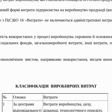
овій формі витрати підприємства на виробництво продукції (вир
о з П(С)БО 16 «Витрати» не включаються адміністративні витрат
ртість використаних у процесі виробництва сировини й основних
 соціальних фондів, загальновиробничі витрати, інші витрати, п
 економічним змістом, напрямками використання, місцем вини
КЛАСИФІКАЦІЯ ВИРОБНИЧИХ ВИТРАТ
№
Ознаки
Витрати
1
За центрами
Витрати виробництва, цеху,
відповідальності
дільниці, технологічного переділу,