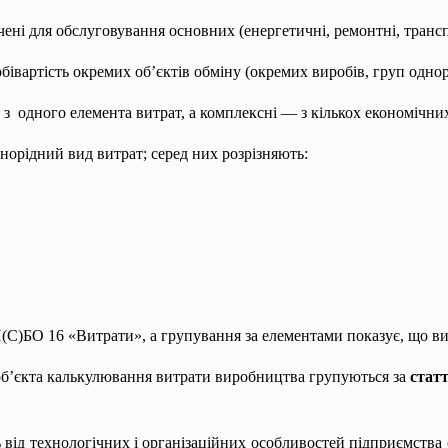
ені для обслуговування основних (енергетичні, ремонтні, трансп
івартість окремих об’єктів обміну (окремих виробів, груп одно
з одного елемента витрат, а комплексні — з кількох економічних
орідний вид витрат; серед них розрізняють:
П(С)БО 16 «Витрати», а групування за елементами показує, що ви
об’єкта калькулювання витрати виробництва групуються за
стат
від технологічних і організаційних особливостей підприємства (