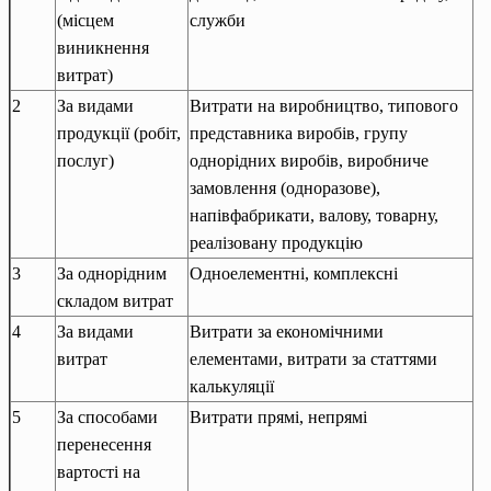
(місцем
служби
виникнення
витрат)
2
За видами
Витрати на виробництво, типового
продукції (робіт,
представника виробів, групу
послуг)
однорідних виробів, виробниче
замовлення (одноразове),
напівфабрикати, валову, товарну,
реалізовану продукцію
3
За однорідним
Одноелементні, комплексні
складом витрат
4
За видами
Витрати за економічними
витрат
елементами, витрати за статтями
калькуляції
5
За способами
Витрати прямі, непрямі
перенесення
вартості на