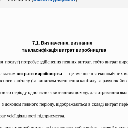
7.1. Визначення, визнання
та класифікація витрат виробництва
я послуг) потребує здійснення певних витрат, тобто витрат вир
ультати»
витрати виробництва
— це зменшення економічних вигі
асного капіталу (за винятком зменшення капіталу за рахунок йог
тного періоду одночасно з визнанням доходу, для отримання яко
 з доходом певного періоду, відображаються в складі витрат пері
ат усієї діяльності підприємства.
 витрат виробництва, які становлять собівартість готової продукц