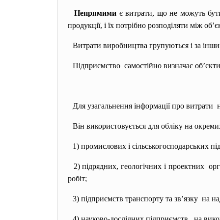
Непрямими
є витрати, що не можуть бути
продукції, і їх потрібно розподіляти між об’
Витрати виробництва групуються і за іншим
Підприємство самостійно визначає об’єкти 
Для узагальнення інформації про витрати 
Він використовується для обліку на окреми
1) промислових і сільськогосподарських пі
2) підрядних, геологічних і
проектних орг
робіт;
3) підприємств транспорту та зв’
язку на на
4) науково-дослідних підприємств
на вико