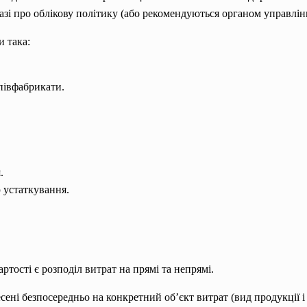
і про облікову політику (або рекомендуються органом управлін
и така:
півфабрикати.
.
 устаткування.
ості є розподіл витрат на прямі та непрямі.
сені безпосередньо на конкретний об’єкт витрат (вид продукції і