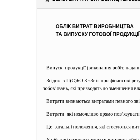
ОБЛІК ВИТРАТ ВИРОБНИЦТВА
ТА ВИПУСКУ ГОТОВОЇ ПРОДУКЦІЇ
Випуск продукції (виконання робіт, наданн
Згідно з П(С)БО 3 «Звіт про фінансові рез
зобов’язань, які призводять до зменшення вл
Витрати визнаються витратами певного зві
Витрати, які неможливо прямо пов’
язувати
Це загальні положення, які стосуються витр
У цій темі розглядатиметься методика обліку