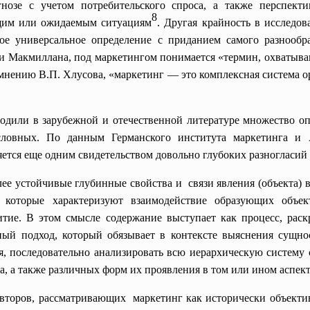
озе с учетом потребительского спроса, а также перспект
8
щим или ожидаемым ситуациям
. Другая крайность в исследов
ое универсальное определение с приданием самого разнообра
и Макмиллана, под маркетингом понимается «термин, охватыва
мнению В.П. Хлусова, «маркетинг — это комплексная система о
одили в зарубежной и отечественной литературе множество о
ловных. По данным Германского института маркетинга и А
ляется еще одним свидетельством довольно глубоких разногласий 
ее устойчивые глубинные свойства и связи явления (объекта) в
, которые характеризуют взаимодействие образующих объе
витие. В этом смысле содержание выступает как процесс, рас
ный подход, который обязывает в контексте выяснения сущно
я, последовательно анализировать всю иерархическую систему 
, а также различных форм их проявления в том или ином аспект
второв,
рассматривающих маркетинг как исторически
объекти