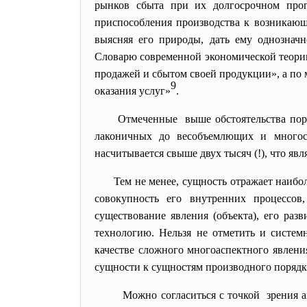
рынков сбыта при их долгосрочном прогн
приспособления производства к возникаю
выясняя его природы, дать ему однозначн
Словарю современной экономической теори
продажей и сбытом своей продукции», а по 
9
оказания услуг»
.
Отмеченные выше обстоятельства пор
лаконичных до весобъемлющих и многос
насчитывается свыше двух тысяч (!), что яв
Тем не менее, сущность отражает наибол
совокупность его внутренних процессов
существование явления (объекта), его раз
технологию. Нельзя не отметить и систем
качестве сложного многоаспектного явлени
сущности к сущностям производного порядка
Можно согласиться с точкой зрения а