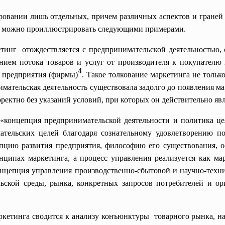
ровании лишь отдельных, причем различных аспектов и граней 
но можно проиллюстрировать следующими примерами.
етинг отождествляется с
предпринимательской деятельностью,
ением потока товаров и услуг от производителя к покупател
4
ы предприятия (фирмы)
. Такое толкование маркетинга не тольк
нимательская деятельность существовала задолго до появления м
ректно без указаний условий, при которых он действительно явл
 «концепция предпринимательской
деятельности и политика ц
ательских целей благодаря сознательному удовлетворению по
пцию развития предприятия, философию его существования, о
нципах маркетинга, а процесс управления реализуется как ма
онцепция управления производственно-сбытовой и научно-техн
льской среды, рынка, конкретных запросов потребителей и о
аркетинга сводится к анализу конъюнктуры товарного рынка, 