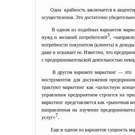
Одна крайность заключается в
акценти
осуществления. Это достаточно убедитель
В одном из подобных вариантов марк
3
нужд и желаний потребителей
, «направл
потребности покупателя (клиента) в доход
даже и искажает ее. Известно, что предпри
с предпринимательской деятельностью некор
В другом варианте маркетинг — это
инструментов для достижения предприним
трактуют маркетинг как «целостную конце
управления предприятием строится на при
маркетинг представляется как «рыночная к
направленная на изучение предпринимате
7
услуг»
.
Еще в одном из вариантов сущность м