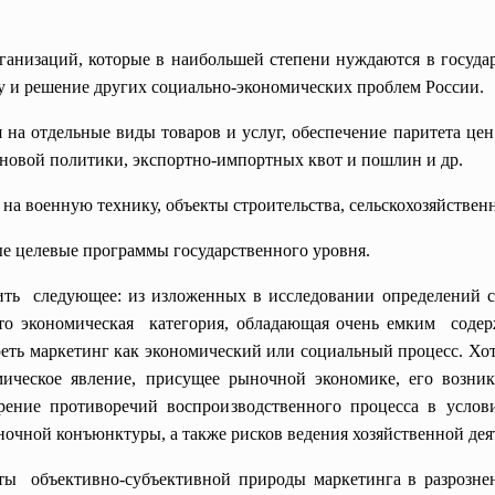
ганизаций, которые в наибольшей степени нуждаются в госуда
у и решение других социально-экономических проблем России.
я на отдельные виды товаров и услуг, обеспечение паритета ц
еновой политики, экспортно-импортных квот и пошлин и др.
 на военную технику, объекты строительства, сельскохозяйстве
ые целевые программы государственного уровня.
чить следующее: из изложенных в исследовании определений
то экономическая категория, обладающая очень емким содерж
еть маркетинг как экономический или социальный процесс. Хо
мическое явление, присущее рыночной экономике, его возни
ение противоречий воспроизводственного процесса в услови
очной конъюнктуры, а также рисков ведения хозяйственной дея
екты объективно-субъективной природы маркетинга в разроз