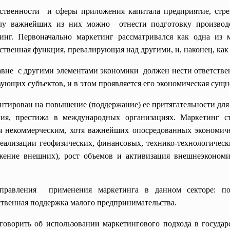
ственности и сферы приложения капитала предприятие, стрем
лу важнейших из них можно отнести подготовку производс
инг. Первоначально маркетинг рассматривался как одна и
яйственная функция, превалирующая над другими, и, наконец, к
равне с другими элементами экономики должен нести ответстве
вующих субъектов, и в этом проявляется его экономическая сущн
нтирован на повышение (поддержание) ее притягательности для
ия, престижа в международных организациях. Маркетинг ст
я некоммерческим, хотя важнейших опосредованных экономиче
еализации геофизических, финансовых, технико-технологическ
ение внешних), рост объемов и активизация внешнеэкономич
равления применения маркетинга в данном секторе: по
рственная поддержка
малого предпринимательства.
оворить об использовании маркетингового подхода в госуда