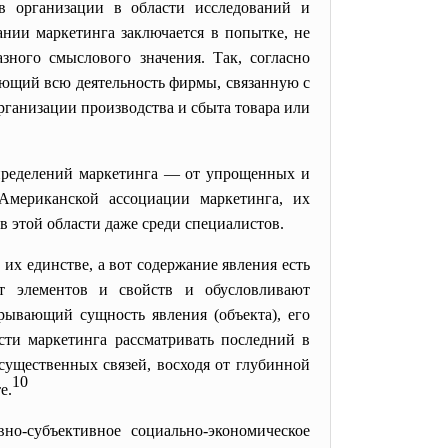
ив организации в области исследований и
ании маркетинга заключается в попытке, не
зного смыслового значения. Так, согласно
ющий всю деятельность фирмы, связанную с
рганизации производства и сбыта товара или
пределений маркетинга — от упрощенных и
мериканской ассоциации маркетинга, их
в этой области даже среди специалистов.
 их единстве, а вот содержание явления есть
кт элементов и свойств и обусловливают
крывающий сущность явления (объекта), его
сти маркетинга рассматривать последний в
существенных связей, восходя от глубинной
10
е.
вно-субъективное социально-экономическое