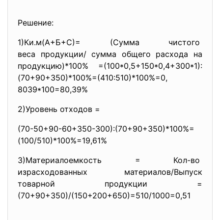
Решение:
1)Ки.м(А+Б+С)= (Сумма чистого
веса продукции/ сумма общего расхода на
продукцию)*100% =(100*0,5+150*0,4+300*1):
(70+
90+350)*100%=(410:510)*100%=0,
8039*100=80,39%
2)Уровень отходов =
(70-50+90-60+350-300):(70+90+
350)*100%=
(100/510)*100%=19,
61%
3)Материалоемкость = Кол-во
израсходованных материалов/Вып
уск
товарной продукции =
(70+90+350)/(150+200+650)=510/
1000=0,51