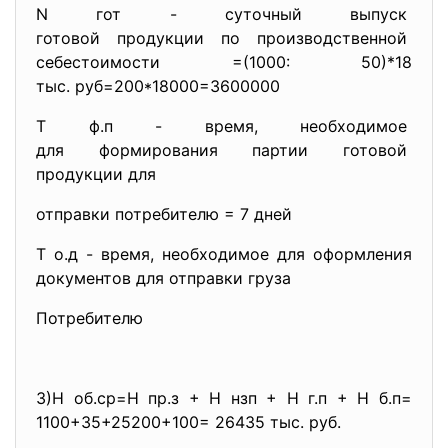
N гот - суточный выпуск
готовой продукции по
производственной
себестоимости =(1000: 50)*18
тыс. руб=200*18000=3600000
Т ф.п - время, необходимое
для формирования партии готовой
продукции для
отправки потребителю = 7 дней
Т о.д - время, необходимое для оформления
документов для отправки груза
Потребителю
3)Н об.ср=Н пр.з + Н нзп + Н г.п + Н б.п=
1100+35+25200+100= 26435 тыс. руб.