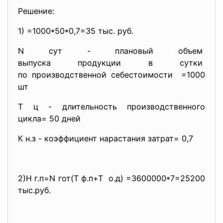
Решение:
1) =1000*50*0,7=35 тыс. руб.
N сут - плановый объем
выпуска продукции в сутки
по производственной
себестоимости =1000
шт
Т ц - длительность производственного
цикла= 50 дней
К н.з
- коэффициент нарастания затрат= 0,7
2)Н г.п=N гот(Т ф.п+Т о.д) =3600000*7=25200
тыс.руб.