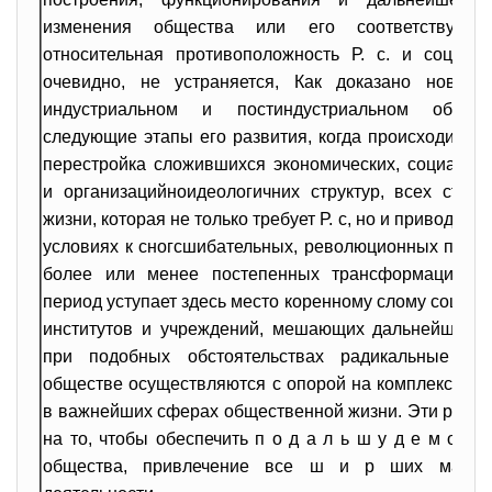
изменения общества или его соответствующи
относительная противоположность Р. с. и социал
очевидно, не устраняется, Как доказано новейш
индустриальном и постиндустриальном общес
следующие этапы его развития, когда происходит гл
перестройка сложившихся экономических, социальны
и организацийноидеологичних структур, всех стор
жизни, которая не только требует Р. с, но и приводит
условиях к сногсшибательных, революционных преоб
более или менее постепенных трансформаций н
период уступает здесь место коренному слому социа
институтов и учреждений, мешающих дальнейшему 
при подобных обстоятельствах радикальные пр
обществе осуществляются с опорой на комплекс со
в важнейших сферах общественной жизни. Эти реф
на то, чтобы обеспечить п о д а л ь ш у д е м о к р
общества, привлечение все ш и р ших масс к