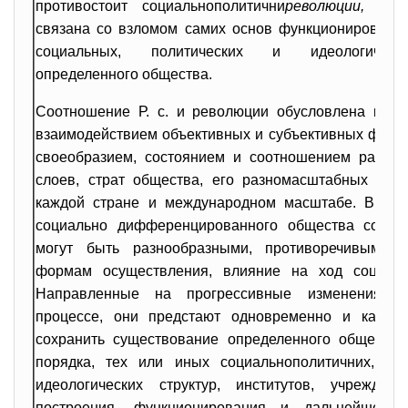
противостоит социальнополитични
революции,
к
от
связана со взломом самих основ функционирования
социальных, политических и идеологическ
определенного общества.
Соотношение Р. с. и революции обусловлена конк
взаимодействием объективных и субъективных фактор
своеобразием, состоянием и соотношением разли
слоев, страт общества, его разномасштабных соц
каждой стране и международном масштабе. В усл
социально дифференцированного общества соци
могут быть разнообразными, противоречивыми 
формам осуществления, влияние на ход социаль
Направленные на прогрессивные изменения в
процессе, они предстают одновременно и как ме
сохранить существование определенного общества
порядка, тех или иных социальнополитичних, эк
идеологических структур, институтов, учрежден
построения, функционирования и дальнейшего п