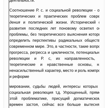
деятельности.
Соотношение Р. с. и социальной революции - одна 
теоретических и практических проблем современ
дения
и политической жизни. Исторический опыт
развития последних лет поновому осветил основ
проблемы, без теоретического выяснения которых н
определить перспективы радикальных общественн
современном мире. Это, в частности, такие вопросы,
прогресса, регресса и цикличности, потенциальная це
революции и Р. с, их направленность, творч
теоретические и нравственные основы, насил
ненасильственный характер, место и роль компромис
и реформе
мировании, судьбы людей, интересы которых затр
социальная революция т.д. Упрощенный, прямоли
этой проблематике, присущий догматическом о
времен застоя, сейчас все больше вытесняется