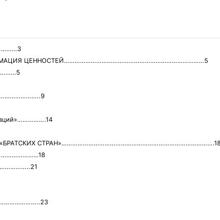
…………3
НСФОРМАЦИЯ ЦЕННОСТЕЙ……………………………………………………………………5
…………5
ций…………………..9
изаций»…………….14
РОМ «БРАТСКИХ СТРАН»………………………………………………………………………….1
…………………………18
……………..21
……………………..23