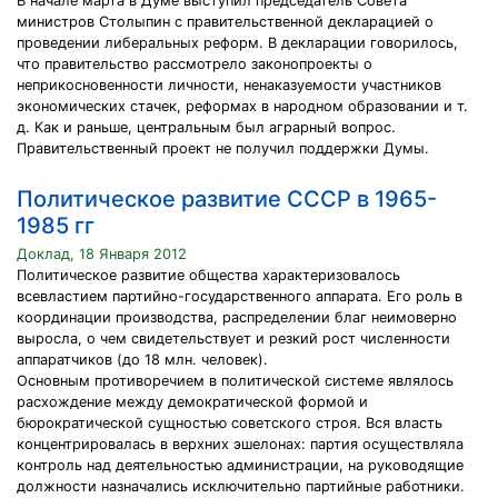
В начале марта в Думе выступил председатель Совета
министров Столыпин с правительственной декларацией о
проведении либеральных реформ. В декларации говорилось,
что правительство рассмотрело законопроекты о
неприкосновенности личности, ненаказуемости участников
экономических стачек, реформах в народном образовании и т.
д. Как и раньше, центральным был аграрный вопрос.
Правительственный проект не получил поддержки Думы.
Политическое развитие СССР в 1965-
1985 гг
Доклад, 18 Января 2012
Политическое развитие общества характеризовалось
всевластием партийно-государственного аппарата. Его роль в
координации производства, распределении благ неимоверно
выросла, о чем свидетельствует и резкий рост численности
аппаратчиков (до 18 млн. человек).
Основным противоречием в политической системе являлось
расхождение между демократической формой и
бюрократической сущностью советского строя. Вся власть
концентрировалась в верхних эшелонах: партия осуществляла
контроль над деятельностью администрации, на руководящие
должности назначались исключительно партийные работники.