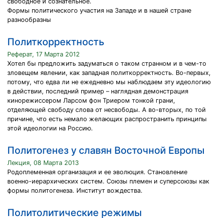
свободное и сознательное.
Формы политического участия на Западе и в нашей стране
разнообразны
Политкорректность
Реферат, 17 Марта 2012
Хотел бы предложить задуматься о таком странном и в чем-то
зловещем явлении, как западная политкорректность. Во-первых,
потому, что едва ли не ежедневно мы наблюдаем эту идеологию
в действии, последний пример – наглядная демонстрация
кинорежиссером Ларсом фон Триером тонкой грани,
отделяющей свободу слова от несвободы. А во-вторых, по той
причине, что есть немало желающих распространить принципы
этой идеологии на Россию.
Политогенез у славян Восточной Европы
Лекция, 08 Марта 2013
Родоплеменная организация и ее эволюция. Становление
военно-иерархических систем. Союзы племен и суперсоюзы как
формы политогенеза. Институт вождества.
Политолитические режимы