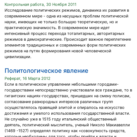
Контрольная работа, 30 Ноября 2011
Исследование политических режимов, динамика их развития в
современном мире - одна из насущных проблем политической
науки, имеющих не только большую теоретическую, но и
практическую значимость. В современном мире идет
интенсивный процесс перехода тоталитарных, авторитарных
режимов в демократические. Происходит важное переплетение
элементов традиционных и современных форм политических
режимов на путях формирования новой человеческой
цивилизации.
Политологическое явление
Реферат, 16 Марта 2012
Если в политическом управлении небольшими городами-
государствами непосредственно участвовали все граждане, то в
гигантских нациях-государствах, пришедших на смену поли­сам,
согласование разнородных интересов различных групп
осуществлялось правящей элитой и опиралось на искусство
достижения и умелого использования государственной власти.
Не случайно уже в 1515 году итальянский общественный
деятель, политический мыслитель, ученый Николо Макиавелли
(1469 -1527) определял политику как «совокупность средств,
которые необходимы для того, чтобы прийти к власти и