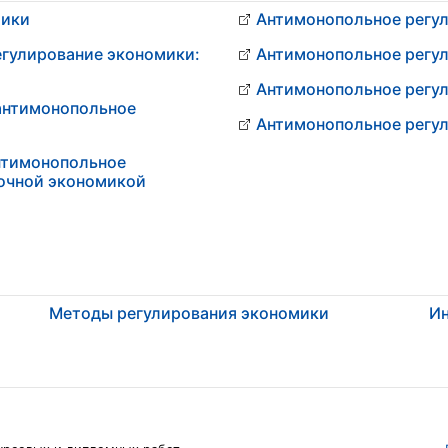
мики
Антимонопольное регу
егулирование экономики:
Антимонопольное регу
Антимонопольное регу
антимонопольное
Антимонопольное регул
нтимонопольное
ночной экономикой
Методы регулирования экономики
Ин