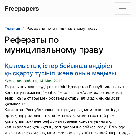
Freepapers
Главная
Рефераты по муниципальному праву
Рефераты по
муниципальному праву
Қылмыстық істер бойынша өндірісті
қысқарту түсінігі және оның маңызы
Курсовая работа, 14 Мая 2012
Тақырыпты зерттеудің өзектілігі Қазақстан Республикасының
Конституциясының 1-бабы 1-бөлігінде «Адам және адамның
өмірі, құқықтары мен бостандықтары еліміздің ең қымбат
қазынасы».
Қазақстан Республикасы өзін құқықтық мемлекет ретінде
орнықтыру жолындағы ең маңызды міндеттерінің бірі –
құқықтық жүйенің реформаларының конституциялық,
халықаралық құқықтың қағидаларына сәйкес келуі. Елімізде
мызғымас құқықтық мемлекет орнату үшін осындай шарттарды