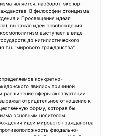
изма является, наоборот, экспорт
гражданства. В философии стоицизма
ждения и Просвещения идеал
лла), выражал идеи освобождения
х космополитизм выступает в виде
государств до нигилистического
 т.н. "мирового гражданства",
определяемое конкретно-
акедонского явились причиной
и расширение сферы эксплуатации
 выражал отрицательное отношение к
бщественную форму, которая бы
лизма основным носителем
зрождения идеи мирового гражданства
в противоположность феодально-