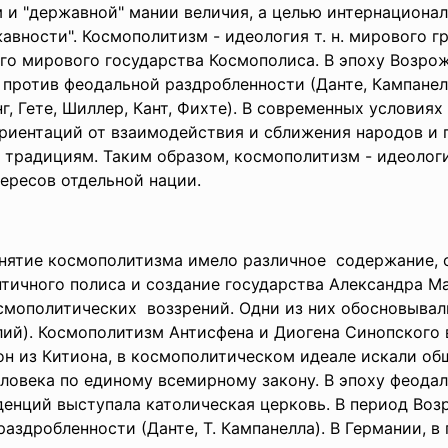
 и "державной" мании величия, а целью интернационал
авности". Космополитизм - идеология т. н. мирового 
го мирового государства Космополиса. В эпоху Возро
 против феодальной раздробленности (Данте, Кампане
г, Гете, Шиллер, Кант, Фихте). В современных условия
риентаций от взаимодействия и сближения народов и 
 традициям. Таким образом, космополитизм - идеология
ересов отдельной нации.
нятие космополитизма имело различное содержание, 
тичного полиса и создание государства Александра М
смополитических воззрений. Одни из них обосновывал
ий). Космополитизм Антисфена и Диогена Синопского
он из Китиона, в космополитическом идеале искали о
ловека по единому всемирному закону. В эпоху феода
енций выступала католическая церковь. В период Во
аздробленности (Данте, Т. Кампанелла). В Германии, 