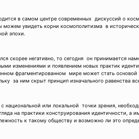
ходится в самом центре
современных дискуссий о кос
ы можем увидеть корни
космополитизма в историческ
ой эпохи.
ся скорее негативно, то сегодня он принимается намн
ьными изменениями и
появлением новых практик иденти
менном
фрагментированном мире может стать основой
ьку за ним скрыт принцип изначального равенства вс
с национальной или локальной точки зрения, необходи
згляда на практики конструирования идентичности, а 
ежность к такому обществу и возможно ли это опред