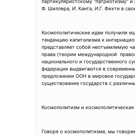
партикуляристскому "патриотизму" и к
Ф. Шиллера, И. Канта, И.Г. Фихте в с
Космополитические идеи получили ещ
тенденцию капитализма к
интернацио
представляет собой неотъемлемую ча
права (теории международной правос
национального и государственного с
федерации выдвигаются в современны
предложении ООН в мировое государст
существование государств с различн
Космополитизм и космополитическая 
Говоря о космополитизме, мы говори