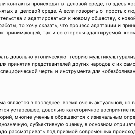
ли контакты происходят в деловой среде, то здесь «о
инятых в деловой среде. А если говорить о простых лю
ельства и адаптироваться к новому обществу, к ново
работы, то хочу сказать, что процесс адаптации и при
как принимающей, так и со стороны адаптируемой. ко
ивать довольно утопическую теорию мультикультурализ
для принятия представителей других народов с их сам
 специфической черты и инструмента для «обезболиван
ма является в последнее время очень актуальной, но в
ется устаревшее, довольно категоричное восприятие п
еорий, многие ученные обращаются к изначальным опре
нозначную, субъективную оценку, в основном отрицате
надо рассматривать под призмой современных происхо