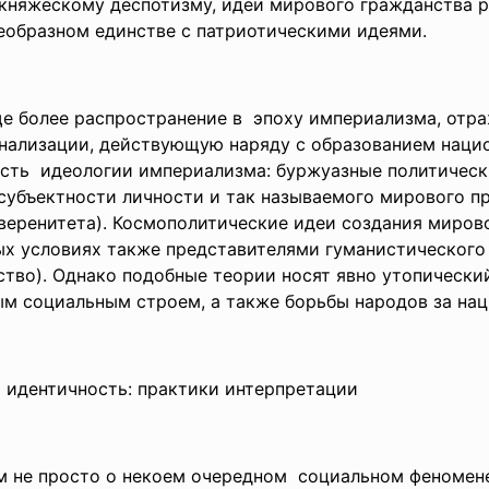
няжескому деспотизму, идеи мирового гражданства разв
воеобразном единстве с патриотическими идеями.
е более распространение в эпоху империализма, отр
нализации, действующую наряду с образованием наци
сть идеологии империализма: буржуазные политическ
убъектности личности и так называемого мирового пр
уверенитета). Космополитические идеи создания миров
х условиях также представителями гуманистического
во). Однако подобные теории носят явно утопический
ым социальным строем, а также борьбы народов за на
идентичность: практики интерпретации
м не просто о некоем очередном социальном феномене