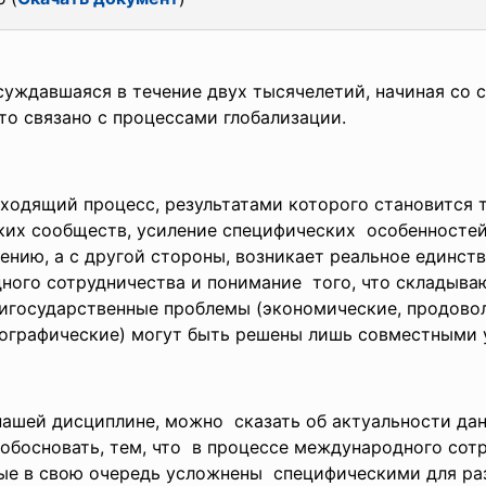
уждавшаяся в течение двух тысячелетий, начиная со 
это связано с процессами глобализации.
ходящий процесс, результатами которого становится 
ких сообществ, усиление специфических особенностей
нению, а с другой стороны, возникает реальное единс
ного сотрудничества и понимание того, что складыв
игосударственные проблемы (экономические, продовол
ографические) могут быть решены лишь совместными 
нашей дисциплине, можно сказать об актуальности да
 обосновать, тем, что в процессе международного сот
е в свою очередь усложнены специфическими для раз