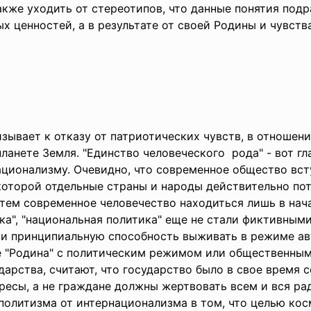
акже уходить от стереотипов, что данные понятия под
х ценностей, а в результате от своей Родины и чувств
зывает к отказу от патриотических чувств, в отношени
анете Земля. "Единство человеческого рода" - вот гла
ционализму. Очевидно, что современное общество вс
которой отдельные страны и народы действительно по
тем современное человечество находиться лишь в начал
ка", "национальная политика" еще не стали фиктивными
ми принципиальную способность выживать в режиме ав
 "Родина" с политическим режимом или общественным 
дарства, считают, что государство было в свое время 
ресы, а не граждане должны жертвовать всем и вся р
ополитизма от интернационализма в том, что целью ко