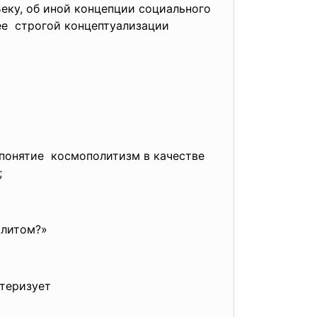
Беку, об иной концепции социального
ее строгой концептуализации
 понятие космополитизм в качестве
;
литом?»
ктеризует