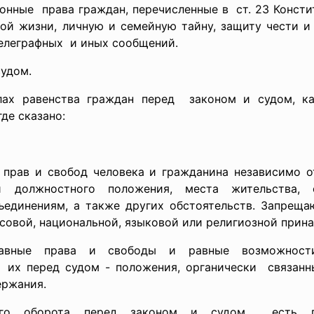
онные права граждан, перечисленные в ст. 23 Консти
ой жизни, личную и семейную тайну, защиту чести и
телеграфных и иных сообщений.
судом.
лах равенства граждан
перед законом и судом, ка
где сказано:
прав и свобод человека и гражданина независимо от
и должностного положения, места жительства, 
единениям, а также других обстоятельств. Запрещ
совой, национальной, языковой или религиозной прин
ные права и свободы и равные возможности 
 их перед судом - положения, органически связанн
ержания.
ского оборота перед законом и судом есть п