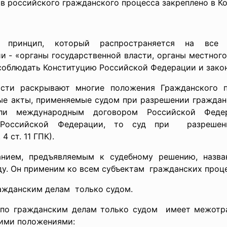
в российского
гражданского процесса закреплено в 
 принцип, который распространяется на все
и - «органы государственной
власти, органы местног
соблюдать Конституцию Российской Федерации и зако
сти раскрывают многие положения Гражданского пр
ые акты, применяемые судом при
разрешении гражданс
если международным договором
Российской Феде
Российской Федерации, то суд при разрешени
 ст. 11 ГПК).
анием, предъявляемым к судебному
решению, назва
уду. Он применим ко всем субъектам гражданских про
ражданским
делам только судом.
 по гражданским делам только судом имеет межотра
ими положениями: