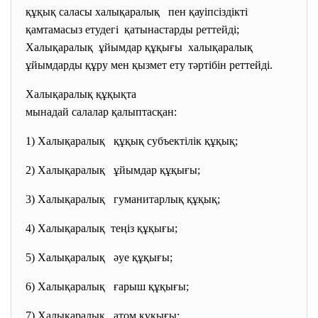
құқық саласы халықаралық пен қауіпсіздікті
қамтамасыз етудегі қатынастарды реттейді;
Халықаралық ұйымдар құқығы халықаралық
ұйымдарды құру мен қызмет ету тәртібін реттейді.
Халықаралық құқықта
мынадай салалар қалыптасқан:
1) Халықаралық құқық субъектілік құқық;
2) Халықаралық ұйымдар құқығы;
3) Халықаралық гуманитарлық құқық;
4) Халықаралық теңіз құқығы;
5) Халықаралық әуе құқығы;
6) Халықаралық ғарыш құқығы;
7) Халықаралық атом құқығы;