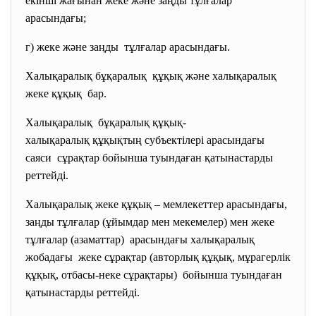
екінші жағынан жеке және заңды тұлғалар
арасындағы;
г) жеке және заңды тұлғалар арасындағы.
Халықаралық бұқаралық құқық және халықаралық
жеке құқық бар.
Халықаралық бұқаралық құқық-
халықаралық құқықтың субъектілері арасындағы
саяси сұрақтар бойынша туындаған қатынастарды
реттейді.
Халықаралық жеке құқық – мемлекеттер
арасындағы,
заңды тұлғалар (ұйымдар мен мекемелер) мен жеке
тұлғалар (азаматтар) арасындағы халықаралық
жобадағы жеке сұрақтар (авторлық құқық, мұрагерлік
құқық, отбасы-неке сұрақтары) бойынша туындаған
қатынастарды реттейді.