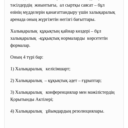
тәсілдердің жиынтығы, ал сыртқы саясат – бұл
өзінің мүдделерін қанағаттандыру үшін халықаралық
аренада оның жүргізетін негізгі бағыттары.
Халықаралық құқықтың қайнар көздері – бұл
халықаралық -құқықтық нормаларды көрсететін
формалар.
Оның 4 түрі бар:
1) Халықаралық келісімшарт;
2) Халықаралық – құқықтық әдет – ғұрыптар;
3) Халықаралық конференциялар мен
мәжілістердің
Қорытынды Актілері;
4) Халықаралық ұйымдардың резолюциялары.