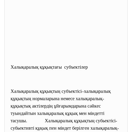
Халықаралық құқықтағы субъектілер
Халықаралық құқықтың субъектісі–халықаралық
құқықтың нормаларына немесе халықаралық-
құқықтық актілердің ұйғарымдарына сәйкес
туындайтын халықаралық құқық мен міндетті
тасушы. Халықаралық құқықтың субьектісі-
субьективті құқық пен міндет берілген халықаралық-