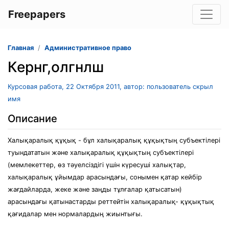
Freepapers
Главная
Административное право
Кернг,олгнлш
Курсовая работа, 22 Октября 2011, автор: пользователь скрыл
имя
Описание
Халықаралық құқық - бұл халықаралық құқықтың субъектілері
туындататын және халықаралық құқықтың субъектілері
(мемлекеттер, өз тәуелсіздігі үшін күресуші халықтар,
халықаралық ұйымдар арасындағы, сонымен қатар кейбір
жағдайларда, жеке және заңды тұлғалар қатысатын)
арасындағы қатынастарды реттейтін халықаралық- құқықтық
қағидалар мен нормалардың жиынтығы.