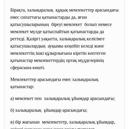
Бірақта, халықаралық құқық мемлекеттер арасындағы
емес сипаттағы қатынастарды да, яғни
қатысушыларының біреуі мемлекет болып немесе
мемлекет мүлде қатыспайтын қатынастарды да
реттеді. Қазіргі уақытта, халықаралық келісімге
қатысушылардың ауқымы кеңейіп келеді және
мемлекеттің ішкі құзырлығына кіретін көптеген
қатынастар мемлекеттердің ортақ мүдделерінің
сферасына көшті.
Мемлекеттер арасындағы емес халықаралық
қатынастар:
а) мемлекет пен халықаралық ұйымдар
арасындағы;
б) халықаралық ұйымдар арасындағы;
в) бір жағынан мемлекететр, халықаралық ұйымдар,