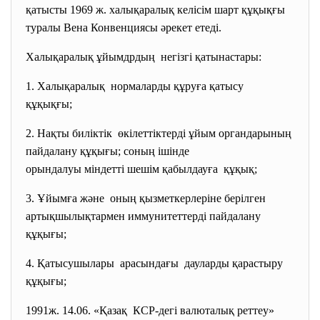
қатысты 1969 ж. халықаралық келісім шарт құқықғы
туралы Вена Конвенциясы әрекет етеді.
Халықаралық ұйымдрдың негізгі қатынастары:
1. Халықаралық нормаларды құруға қатысу
құқықғы;
2. Нақты биліктік өкілеттіктерді ұйым
органдарының
пайдалану құқығы; соның ішінде
орындалуы міндетті шешім
қабылдауға құқық;
3. Ұйымға және оның қызметкерлеріне берілген
артықшылықтармен иммунитеттерді пайдалану
құқығы;
4. Қатысушылары арасындағы дауларды қарастыру
құқығы;
1991ж. 14.06. «Қазақ КСР-дегі валюталық реттеу»