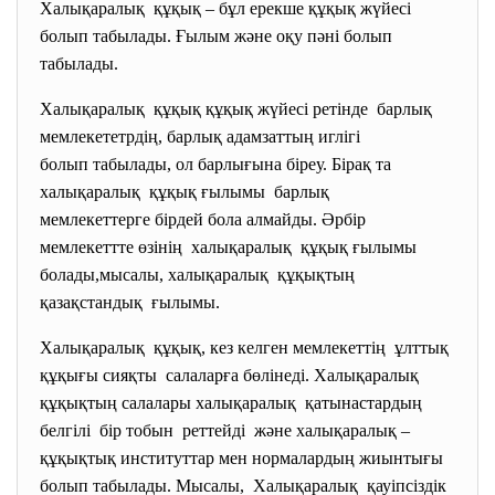
Халықаралық құқық – бұл ерекше құқық жүйесі
болып табылады. Ғылым және оқу пәні болып
табылады.
Халықаралық құқық құқық жүйесі ретінде барлық
мемлекететрдің, барлық адамзаттың иглігі
болып табылады, ол барлығына біреу. Бірақ та
халықаралық құқық ғылымы барлық
мемлекеттерге бірдей бола алмайды. Әрбір
мемлекеттте өзінің халықаралық құқық ғылымы
болады,мысалы, халықаралық құқықтың
қазақстандық ғылымы.
Халықаралық құқық, кез келген мемлекеттің ұлттық
құқығы сияқты салаларға бөлінеді. Халықаралық
құқықтың салалары халықаралық қатынастардың
белгілі бір тобын реттейді және халықаралық –
құқықтық институттар мен нормалардың жиынтығы
болып табылады. Мысалы, Халықаралық қауіпсіздік