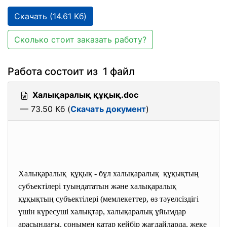
Скачать (14.61 Кб)
Сколько стоит заказать работу?
Работа состоит из 1 файл
Халықаралық құқық.doc
— 73.50 Кб (
Скачать документ
)
Халықаралық құқық - бұл халықаралық құқықтың
субъектілері туындататын және халықаралық
құқықтың субъектілері (мемлекеттер, өз тәуелсіздігі
үшін күресуші халықтар, халықаралық ұйымдар
арасындағы, сонымен қатар кейбір жағдайларда, жеке