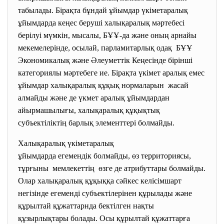
табылады. Бірақта бұндай ұйымдар үкіметаралық
ұйымдарда кеңес беруші халықаралық мәртебесі
берілуі мүмкін, мысалы, БҰҰ-да және оның арнайы
мекемелерінде, осылай, парламитарлық одақ БҰҰ
Экономикалық және Әлеуметтік Кеңесінде бірінші
категориялы мәртебеге ие. Бірақта үкімет аралық емес
ұйымдар халықаралық құқық нормаларын жасай
алмайды және де үкмет аралық ұйымдардан
айырмашылығы, халықаралық құқықтық
субъектіліктің барлық элементтері болмайды.
Халықаралық үкіметаралық
ұйымдарда егемендік болмайды, өз территориясы,
тұрғыны мемлекеттің өзге де атрибуттары болмайды.
Олар халықаралық құқыққа сәйкес келісімшарт
негізінде егеменді субъектілерінен құрылады және
құрылтай құжаттарнда бектілген нақты
құзырлықтары болады. Осы құрылтай құжаттарға