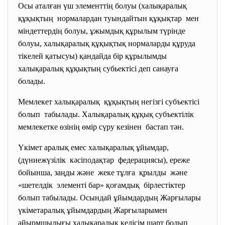
Осы аталған үш элементтің болуы (халықаралық
құқықтың нормалардан туындайтын құқықтар мен
міндеттердің болуы, ұжымдық құрылым түрінде
болуы, халықаралық құқықтық нормаларды құруда
тікелей қатысуы) қандайда бір құрылымды
халықаралық құқықтың субьектісі деп санауға
болады.
Мемлекет халықаралық құқықтың негізгі субъектісі
болып табылады. Халықаралық құқық субъектілік
мемлекетке өзінің өмір сүру кезінен бастап тән.
Үкімет аралық емес халықаралық ұйымдар,
(дүниежүзілік кәсіподақтар федерациясы), ереже
бойынша, заңды және жеке тұлға қрылды және
«шетелдік элементі бар» қоғамдық бірлестіктер
болып табылады. Осындай ұйымдардың Жарғылары
үкіметаралық ұйымдардың Жарғыларымен
айырмшылығы халықаралық келісім шарт болып