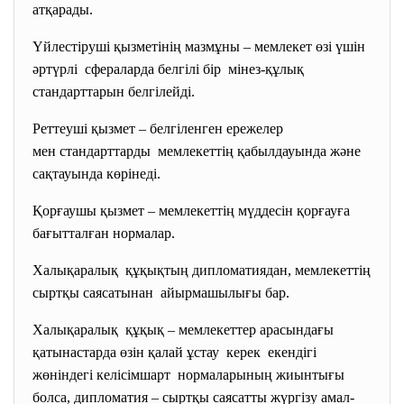
атқарады.
Үйлестіруші қызметінің мазмұны – мемлекет өзі үшін
әртүрлі сфераларда белгілі бір мінез-құлық
стандарттарын белгілейді.
Реттеуші қызмет – белгіленген ережелер
мен стандарттарды мемлекеттің қабылдауында және
сақтауында көрінеді.
Қорғаушы қызмет – мемлекеттің мүддесін қорғауға
бағытталған нормалар.
Халықаралық құқықтың дипломатиядан, мемлекеттің
сыртқы саясатынан айырмашылығы бар.
Халықаралық құқық – мемлекеттер арасындағы
қатынастарда өзін қалай ұстау керек екендігі
жөніндегі келісімшарт нормаларының жиынтығы
болса, дипломатия – сыртқы саясатты жүргізу амал-