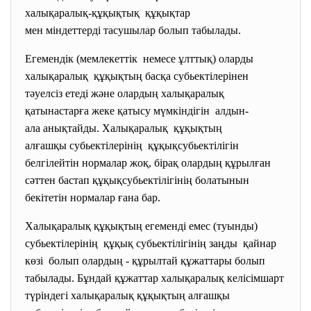
халықаралық-құқықтық құқықтар
мен міндеттерді тасушылар болып табылады.
Егемендік (мемлекеттік немесе ұлттық) оларды
халықаралық құқықтың басқа субьектілерінен
тәуелсіз етеді және олардың халықаралық
қатынастарға жеке қатысу мүмкіндігін алдын-
ала анықтайды. Халықаралық құқықтың
алғашқы субьектілерінің құқықсубьектілігін
белгілейтін нормалар жоқ, бірақ олардың құрылған
сәттен бастап құқықсубьектілігінің болатынын
бекітетін нормалар ғана бар.
Халықаралық құқықтың егеменді емес (туынды)
субьектілерінің құқық субьектілігінің заңды қайнар
көзі болып олардың - құрылтай құжаттары болып
табылады. Бұндай құжаттар халықаралық келісімшарт
түріндегі халықаралық құқықтың алғашқы