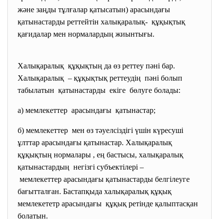
және заңды тұлғалар қатысатын) арасындағы
қатынастарды реттейтін халықаралық- құқықтық
қағидалар мен нормалардың жиынтығы.
Халықаралық құқықтың да өз реттеу пәні бар.
Халықаралық – құқықтық реттеудің пәні болып
табылатын қатынастарды екіге бөлуге болады:
а) мемлекеттер арасындағы қатынастар;
б) мемлекеттер мен өз тәуелсіздігі үшін күресуші
ұлттар арасындағы қатынастар. Халықаралық
құқықтың нормалары , ең бастысы, халықаралық
қатынастардың негізгі субъектілері –
мемлекеттер арасындағы қатынастарды белгілеуге
бағытталған. Бастапқыда халықаралық құқық
мемлекететр арасындағы құқық ретінде қалыптасқан
болатын.