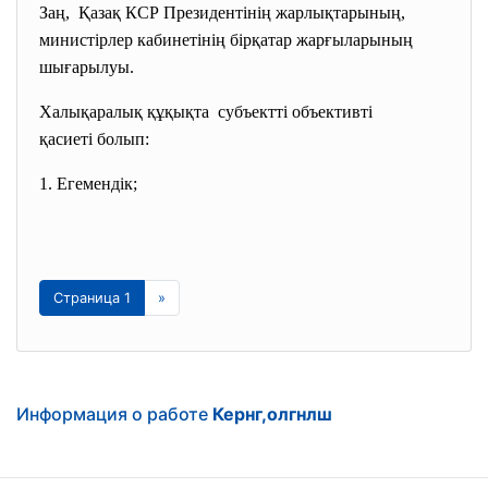
Заң, Қазақ КСР Президентінің
жарлықтарының,
министірлер кабинетінің
бірқатар жарғыларының
шығарылуы.
Халықаралық құқықта субъектті объективті
қасиеті болып:
1. Егемендік;
Страница 1
»
Информация о работе
Кернг,олгнлш