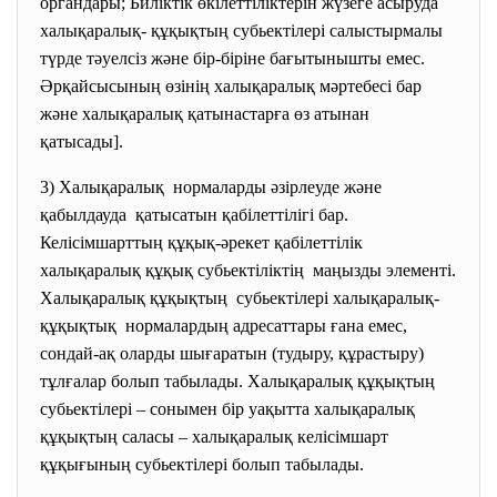
органдары; Биліктік өкілеттіліктерін жүзеге асыруда
халықаралық- құқықтың субьектілері салыстырмалы
түрде тәуелсіз және бір-біріне бағытынышты емес.
Әрқайсысының өзінің халықаралық мәртебесі бар
және халықаралық қатынастарға өз атынан
қатысады].
3) Халықаралық нормаларды әзірлеуде және
қабылдауда қатысатын қабілеттілігі бар.
Келісімшарттың құқық-әрекет
қабілеттілік
халықаралық құқық
субьектіліктің маңызды элементі.
Халықаралық құқықтың субьектілері халықаралық-
құқықтық нормалардың адресаттары ғана емес,
сондай-ақ оларды шығаратын (тудыру, құрастыру)
тұлғалар болып табылады. Халықаралық құқықтың
субьектілері – сонымен бір уақытта халықаралық
құқықтың саласы – халықаралық келісімшарт
құқығының субьектілері болып табылады.