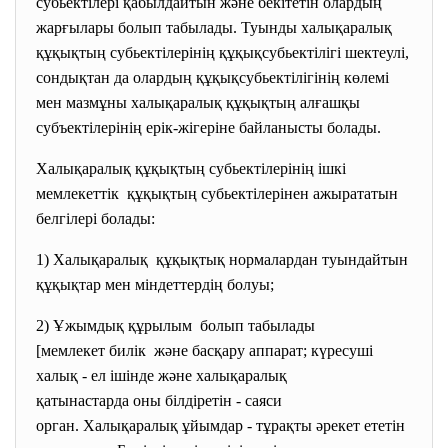
субьектілері қабылдайтын және бекітетін олардың
жарғылары болып табылады. Туынды халықаралық
құқықтың субьектілерінің құқықсубьектілігі шектеулі,
сондықтан да олардың құқықсубьектілігінің көлемі
мен мазмұны халықаралық құқықтың алғашқы
субъектілерінің ерік-жігеріне байланысты болады.
Халықаралық құқықтың субьектілерінің ішкі
мемлекеттік құқықтың субьектілерінен ажырататын
белгілері болады:
1) Халықаралық құқықтық нормалардан
туындайтын
құқықтар мен міндеттердің
болуы;
2) Ұжымдық құрылым болып табылады
[мемлекет билік және басқару аппарат;
күресуші
халық - ел ішінде және халықаралық
қатынастарда оны білдіретін - саяси
орган. Халықаралық ұйымдар - тұрақты әрекет ететін