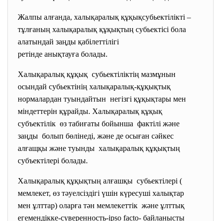
Жалпы алғанда, халықаралық құқықсубьектілікті –
тұлғаның халықаралық құқықтың субьектісі бола
алатындай заңды қабілеттілігі
ретінде анықтауға болады.
Халықаралық құқық субьектіліктің мазмұнын
осындай субьектінің халықаралық-құқықтық
нормалардан туындайтын негізгі құқықтары мен
міндеттерін құрайды. Халықаралық құқық
субъектілік өз табиғаты бойынша фактілі және
заңды болып бөлінеді, және де осыған сәйкес
алғащқы және туынды халықаралық құқықтың
субъектілері болады.
Халықаралық құқықтың алғашқы субьектілері (
мемлекет, өз тәуелсіздігі үшін күресуші халықтар
мен ұлттар) оларға тән мемлекеттік және ұлттық
егемендікке-суверенность-ipso facto- байланысты