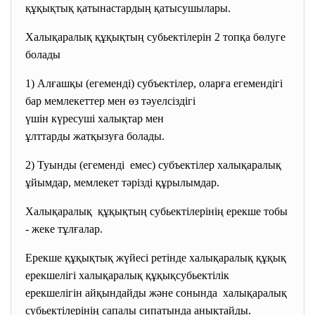
құқықтық қатынастардың қатысушылары.
Халықаралық құқықтың субьектілерін 2 топқа бөлуге
болады
1) Алғашқы (егеменді) субъектілер, оларға
егемендігі
бар мемлекеттер мен өз
тәуелсіздігі
үшін күресуші халықтар мен
ұлттарды жатқызуға болады.
2) Туынды (егеменді емес) субъектілер халықаралық
ұйымдар, мемлекет тәрізді құрылымдар.
Халықаралық құқықтың субьектілерінің ерекше тобы
- жеке тұлғалар.
Ерекше құқықтық жүйесі ретінде халықаралық құқық
ерекшелігі халықаралық құқықсубьектілік
ерекшелігін айқындайды және сонында халықаралық
субьектілерінің сапалы сипатында анықтайды.