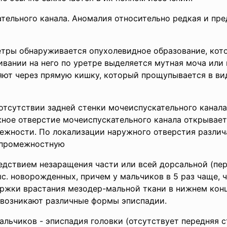
ельного канала. Аномалия относительно редкая и пр
етры обнаруживается опухолевидное образование, кот
ивании на него по уретре выделяется мутная моча или 
яют через прямую кишку, который прощупывается в вид
отсутствии задней стен­ки мочеиспускательного канала
ное отверстие мочеис­пускательного канала открывает
межности. По локализации наружного отверстия различ
 промежностную
едствием незаращения части или всей дорсальной (пе
ыс. новорожденных, причем у мальчиков в 5 раз чаще, ч
ержки врастания мезодер-мальной ткани в нижнем конц
 возникают различные формы эписпадии.
льчиков - эписпадия головки (отсутствует передняя с