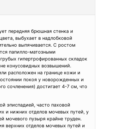
ует передняя брюшная стенка и
цвета, выбухает в надлобковой
чительно выпячивается. С ростом
ется папилло-матозными
 грубых гипертрофированных складок
ине конусовидных возвышений.
или расположен на границе кожи и
состоянии покоя у новорожденных и
го сочленения) достигает 4-7 см, что
ой эписпадией, часто паховой
х и нижних отделов мочевых путей, у
ей мочевого пузыря крайне труден.
ия верхних отделов мочевых путей и