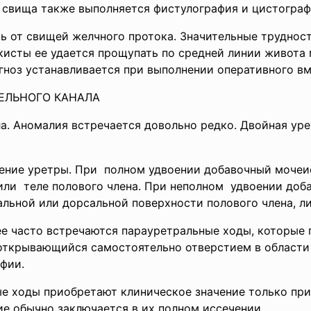
 свища также выполняется фистулография и цистограф
 от свищей желчного протока. Значительные трудност
кисты ее удается прощу­пать по средней линии живота
гноз устанавливается при выполнении оперативного вм
ЕЛЬНОГО КАНАЛА
а. Аномалия встречается довольно редко. Двойная ур
оение уретры. При полном удвоении добавочный
мочеи
или теле полового члена. При
неполном удвоении доб
ральной или дорсальной поверхности полового члена, ли
е часто встречаются парауретральные ходы, которые 
открывающийся самостоя­тельно отверстием в области
фии.
е ходы приобретают клиническое значение только при 
е обычно заключается в их полном иссечении.