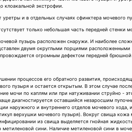
до клоакальной экстрофии.
 уретры и в отдельных случаях сфинктера мочевого пу
тсутствует только небольшая часть передней стенки м
 мочевой пузырь расположен снаружи. И наиболее слож
дставлен двумя округлыми порциями расположенными 
сопровождается огромным дефектом передней брюшной
рушении процессов его обратного развития, происходя
вого пузыря и остается открытым. В этом случае посл
ние мочи по каплям или при натуживании струйно - э
чаще диагностируется оставшийся незаросшим пупочны
ии наружного и внутреннего отделов мочевого хода, 
тикул верхушки мочевого пузыря). Вокруг свища кожа 
инфицировании из свища выделяется гнойная жидкость
го метиленовой сини. Наличие метиленовой сини в моч