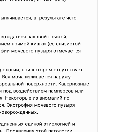
выпячивается, в результате чего
овождаться паховой грыжей,
нием прямой кишки (ее слизистой
рофии мочевого пузыря отмечается
рологии, при котором отсутствует
 Вся моча изливается наружу,
дорсальной поверхности. Кавернозные
я под воздействием памперсов или
ия. Некоторые из аномалий по
ся. Экстрофия мочевого пузыря
 новорожден­ных.
единенных единой этиологией и
ы. Проявления этой патологии