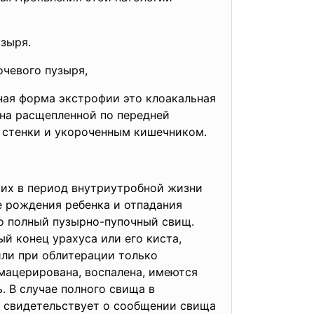
зыря.
очевого пузыря,
ная форма экстрофии это клоакальная
на расщепленной по передней
 стенки и укороченным кишечником.
щих в период внутриутробной жизни
е рождения ребенка и отпадания
то полный пузырно-пупочный свищ.
й конец урахуса или его киста,
или при облитерации только
мацерирована, воспалена, имеются
. В случае полного свища в
е свидетельствует о сообщении свища