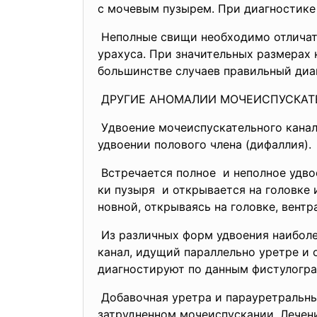
с мочевым пузырем. При диагностике
Неполные свищи необходимо отличать
урахуса. При значительных размерах 
большинстве случаев правильный диа
ДРУГИЕ АНОМАЛИИ МОЧЕИСПУСКАТ
Удвоение мочеиспускательного канал
удвоении полового члена (дифаллия).
Встречается полное и неполное удв
ки
пузыря и открывается на головке 
новной, открываясь на головке, вент
Из различных форм удвоения наиболе
канал, идущий параллельно уретре и 
диагностируют по данным фистулогра
Добавочная уретра и парауретральны
затрудненном мочеиспускании. Лечени