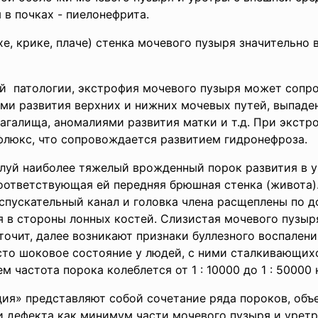
в почках - пиелонефрита.
е, крике, плаче) стенка мочевого пузыря значительно 
й патологии, экстрофия мочевого пузыря может сопр
ами развития верхних и нижних мочевых путей, выпаде
влагалища, аномалиями развития матки и т.д. При экст
люкс, что сопровождается развитием гидронефроза.
луй наиболее тяжелый врожденный порок развития в у
оответствующая ей передняя брюшная стенка (живота).
спускательный канал и головка члена расщеплены по 
я в стороны лонных костей. Слизистая мочевого пузыр
точит, далее возникают признаки буллезного воспален
то шоковое состояние у людей, с ними стал­кивающих
м частота порока колеблется от 1 : 10000 до 1 : 50000
ия» представляют собой сочетание ряда пороков, объ
и дефекта как минимум части мочевого пузыря и уретр