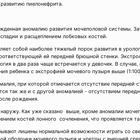
у развитию пиелонефрита.
ожденная аномалию развития мочеполовой системы. Зач
испадии и расщеплением лобковых костей.
ляет собой наиболее тяжелый порок развития в уролог
соответствующей ей передней брюшной стенки. Экстро
логия в два раза чаще встречается у девочек. В случае,
ния ребенка с экстрофией мочевого пузыря выше (1:100
малия, при которой отмечается отсутствие передней с
тся так же и с другой аномалией - отсутствием перед
осле рождения.
 наружу. Как уже сказано выше, кроме аномалии моче
лением костей лонного сочленения, что проявляется т
бывают лишены нормальной возможности играть со све
ой оболочки мочевого пузыря и уретры с внешней ср