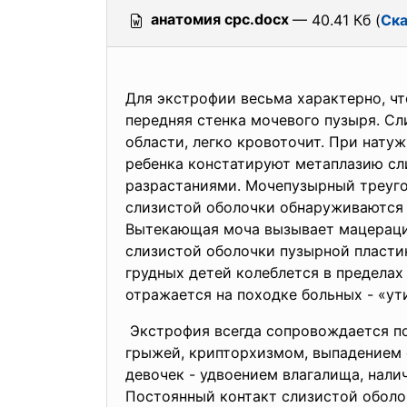
анатомия срс.docx
— 40.41 Кб (
Ска
Для экстрофии весьма характерно, ч
передняя стенка мочевого пузыря. Сл
области, легко кровоточит. При нату
ребенка констатируют метаплазию сл
разрастаниями. Мочепузырный треуго
слизистой оболочки обнаруживаются
Вытекающая моча вызывает мацерацию
слизистой оболочки пузырной пласти
груд­ных детей колеблется в пределах
отражается на походке больных - «ут
Экстрофия всегда сопровождается по
грыжей, крипторхизмом, выпадением 
девочек - удвоением влагалища, налич
Постоянный контакт слизистой оболоч