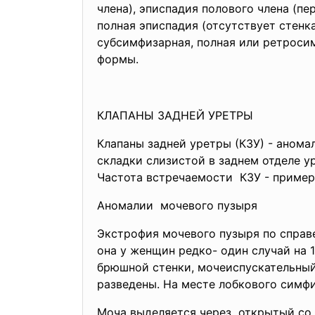
члена), эписпадия полового члена (п
полная эписпадия (отсутствует стенка
субсимфизарная, полная или ретросим
формы.
КЛАПАНЫ ЗАДНЕЙ УРЕТРЫ
Клапаны задней уретры (КЗУ) - аном
складки слизистой в заднем отделе 
Частота встречаемости КЗУ - примерн
Аномалии мочевого пузыря
Экстрофия мочевого пузыря по справ
она у женщин редко- один случай на
брюшной стенки, мочеиспускательный
разведены. На месте лобкового симфи
Моча выделяется через открытый со