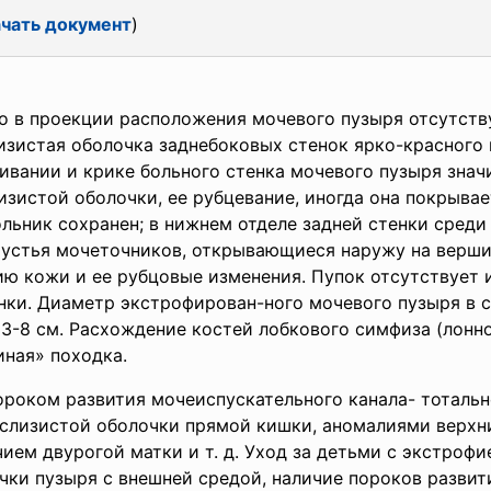
чать документ
)
то в проекции расположения мочевого пузыря отсутств
изистая оболочка заднебоковых стенок ярко-красного 
живании и крике больного стенка мочевого пузыря зна
изистой оболочки, ее рубцевание, иногда она покрыва
льник сохранен; в нижнем отделе задней стенки среди
 устья мочеточников, открывающиеся наружу на верш
 кожи и ее рубцовые изме­нения. Пупок отсутствует 
нки. Диаметр экстрофирован-ного мочевого пузыря в 
 3-8 см. Расхождение костей лобкового симфиза (лонно
иная» походка.
роком развития моче­испускательного канала- тотальн
слизистой оболочки прямой кишки, аномалиями верхни
ием двурогой матки и т. д. Уход за детьми с экстрофи
ки пузыря с внешней средой, наличие пороков развит