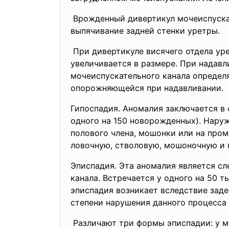
Врожденный дивертикул мочеиспускат
выпячивание задней стенки уретры.
При дивертикуле висячего отдела ур
увеличивается в размере. При надавл
мочеиспускательного канала определ
опорожняющейся при надавливании.
Гипоспадия. Аномалия заключается в 
одного на 150 новорожденных). Наруж
полового члена, мошонки или на про
ловочную, стволовую, мошоночную и
Эписпадия. Эта аномалия является сл
канала. Встречается у одного на 50 т
эписпадия возникает вследствие зад
степени нарушения данного процесса
Различают три формы эписпадии: у ма