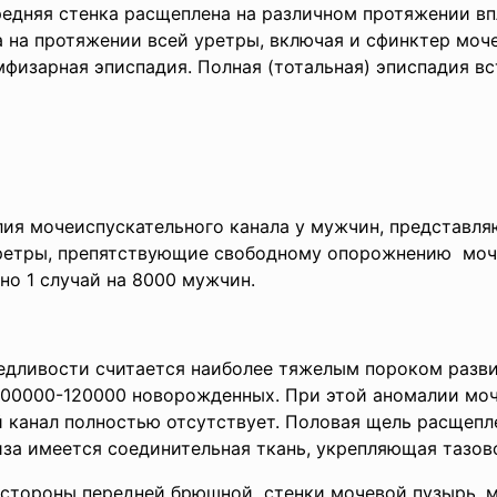
ередняя стенка расщеплена на различном протяжении вп
 на протяжении всей уретры, включая и сфинктер мочев
физарная эписпадия. Полная (тотальная) эписпадия вс
алия мочеиспускательного канала у мужчин, представ
уретры, препятствующие свободному опорожнению моч
о 1 случай на 8000 мужчин.
едливости считается наиболее тяжелым пороком разви
 100000-120000 новорожденных. При этой аномалии мо
 канал полностью отсутствует. Половая щель расщеп
за имеется соединительная ткань, укрепляющая тазов
 стороны передней брюшной стенки мочевой пузырь, м