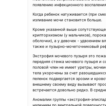
появлению инфекционного воспаления 
Когда ребенок натуживается (при смех
изливание мочи становится больше.
Кроме указанной выше сопутствующе
крипторхизмом (у мальчиков), порок
оболочки), а у девочек - удвоением 
также и пузырно-мочеточниковый реф
Экстрофия мочевого пузыря это пожа
передняя стенка мочевого пузыря и с
половой член не имеет уретры, мочеи
тела укорочены за счет разошедшихс
пеленок подвергается эрозии и крово
внешнему своему виду вызывают прос
встречается довольно редко. В средне
Аномалии группы «экстрофия-эписпад
наличием по вентральной поверх­ност