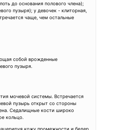
лоть до основания полового члена);
ого пузыря); у девочек - клиторная,
тречается чаще, чем остальные
ляющая собой врожденные
евого пузыря.
тия мочевой системы. Встречается
чевой пузырь открыт со стороны
лена. Седалищные кости широко
ое кольцо.
ацерируя кожу промежности и бедер.