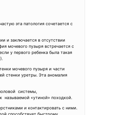
астую эта патология сочетается с
ии и заключается в отсутствии
фия мочевого пузыря встречается с
 если у первого ребенка была такая
).
тенки мочевого пузыря и части
ней стенки уретры. Эта аномалия
половой системы,
ак называемой «утиной» походкой.
рстниками и контактировать с ними.
едой способствует быстрому