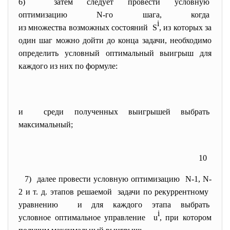
6) затем следует провести
условную
оптимизацию N-го шага, когда
i
из множества возможных
состояний S
, из которых за
один шаг можно дойти до конца задачи, необходимо
определить условный оптимальный выигрыш для
каждого из них по формуле:
и среди полученных выигрышей
выбрать
максимальный;
10
7) далее провести условную
оптимизацию N-1, N-
2 и т. д. этапов
решаемой задачи по рекуррентному
уравнению и для каждого этапа выбрать
i
условное оптимальное
управление u
, при котором