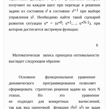
получают на каждом шаге при переходе в решении
i
i+1
задачи из состояния s
в состояние s
при выборе
i
управления u
. Необходимо найти такой сценарий
0
1
N-1
развития ситуации u* = (u*
; u*
;…; u*
), при
котором достигается экстремум функции:
6
Математическая запись принципа оптимальности
выглядит следующим образом:
Основное функциональное уравнение
динамического программирования позволяет
сформировать стратегию решения задачи на всех N
этапах. Но это уравнение
не подходит для конкретных вычислений,
i
i
i
так как вид оценочной функции r
(s
; u
) не задан