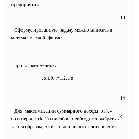
предприятий.
13
Сформулированную задачу можно записать в
математической форме:
при ограничениях:
i
,
х
≥0, i=1,2…n
14
Для максимизации суммарного
дохода от k -
k
го и первых (k–1) способов необходимо выбрать х
таким образом, чтобы выполнялись соотношения: