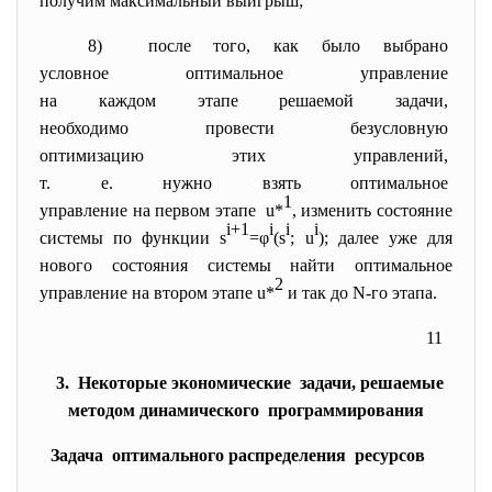
получим максимальный выигрыш;
8) после того, как было выбрано
условное оптимальное
управление
на каждом этапе решаемой
задачи,
необходимо провести
безусловную
оптимизацию этих управлений,
т. е. нужно взять оптимальное
1
управление на первом этапе u*
, изменить состояние
i+1
i
i
i
системы по функции s
=φ
(s
; u
); далее уже для
нового состояния системы найти оптимальное
2
управление на втором этапе u*
и так до N-го этапа.
11
3. Некоторые экономические задачи, решаемые
методом динамического программирования
Задача оптимального распределения ресурсов