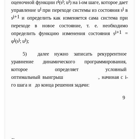
i
i
i
оценочной функции r
(s
; u
) на i-ом шаге, которое дает
i
i
управление u
при переходе системы из состояния s
в
i+1
s
и определить как изменяется сама система при
переходе в новое состояние, т. е. необходимо
i+1
определить функцию изменения состояния s
=
i
i
i
φ
(s
; u
);
5) далее нужно записать
рекуррентное
уравнение динамического
программирования,
которое определяет условный
оптимальный выигрыш
, начиная с i-
го шага и до конца решения задачи:
9