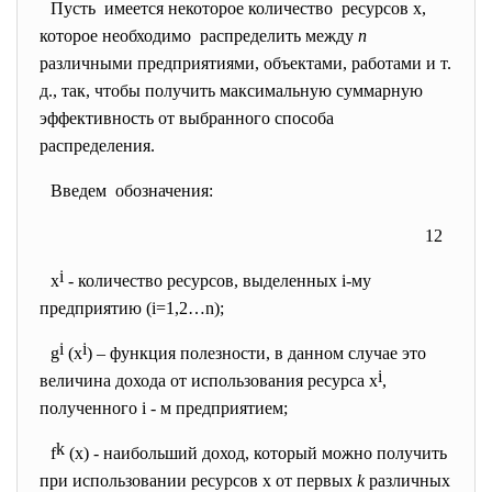
Пусть имеется некоторое количество ресурсов х,
которое необходимо распределить между
п
различными предприятиями, объектами, работами и т.
д., так, чтобы получить максимальную суммарную
эффективность от выбранного способа
распределения.
Введем обозначения:
12
i
x
- количество ресурсов, выделенных i-му
предприятию (i=1,2…n);
i
i
g
(x
) – функция полезности, в данном случае это
i
величина дохода от использования ресурса x
,
полученного i - м предприятием;
k
f
(x) - наибольший доход, который можно получить
при использовании ресурсов х от первых
k
различных