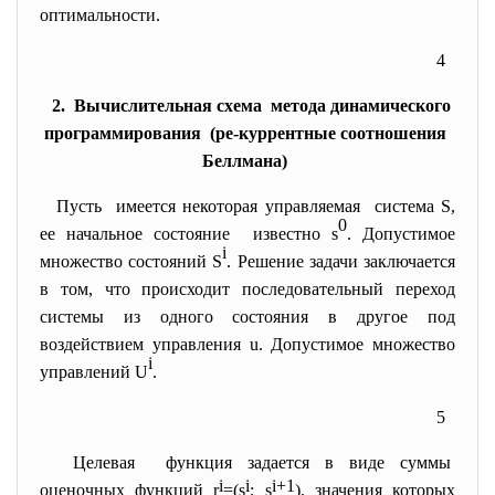
оптимальности.
4
2. Вычислительная схема метода динамического
программирования (ре-куррентные соотношения
Беллмана)
Пусть имеется некоторая управляемая система S,
0
ее начальное состояние известно s
. Допустимое
i
множество состояний S
. Решение задачи заключается
в том, что происходит последовательный переход
системы из одного состояния в другое под
воздействием управления u. Допустимое множество
i
управлений U
.
5
Целевая функция задается в виде суммы
i
i
i+1
оценочных функций r
=(s
; s
), значения которых