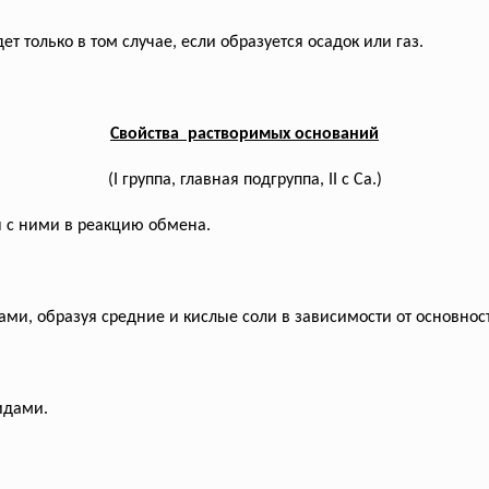
т только в том случае, если образуется осадок или газ.
Свойства растворимых оснований
(I группа, главная подгруппа, II с Са.)
я с ними в реакцию обмена.
ми, образуя средние и кислые соли в зависимости от основност
идами.