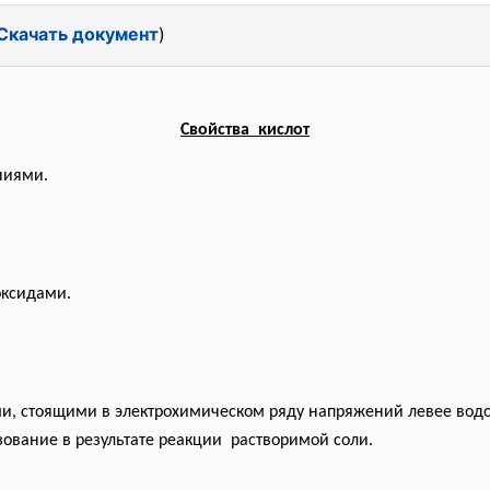
Скачать документ
)
Свойства кислот
ниями.
оксидами.
ми, стоящими в электрохимическом ряду напряжений левее вод
ование в результате реакции растворимой соли.