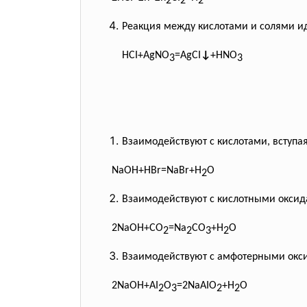
2
2
2
Реакция между кислотами и солями иде
HCI+AgNO
=AgCI
↓
+HNO
3
3
Взаимодействуют с кислотами, вступа
NaOH+HBr=NaBr+H
O
2
Взаимодействуют с кислотными оксида
2NaOH+CO
=Na
CO
+H
O
2
2
3
2
Взаимодействуют с амфотерными окс
2NaOH+AI
O
=2NaAIO
+H
O
2
3
2
2