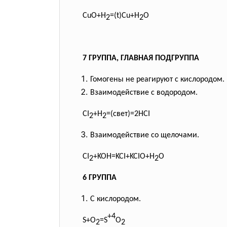
CuO+H
=(t)Cu+H
O
2
2
7 ГРУППА, ГЛАВНАЯ ПОДГРУППА
Гомогены не реагируют с кислородом.
Взаимодействие с водородом.
CI
+H
=(свет)=2HCI
2
2
Взаимодействие со щелочами.
CI
+KOH=KCI+KCIO+H
O
2
2
6 ГРУППА
С кислородом.
+4
S+O
=S
O
2
2