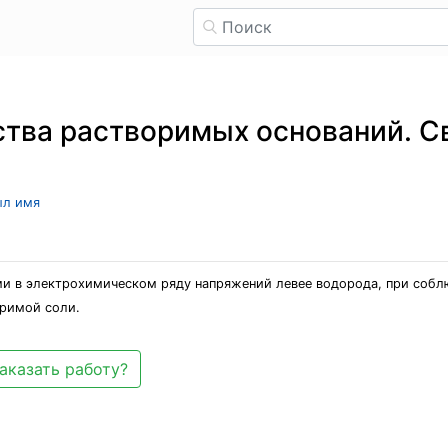
ства растворимых оснований. С
ыл имя
ми в электрохимическом ряду напряжений левее водорода, при собл
оримой соли.
аказать работу?