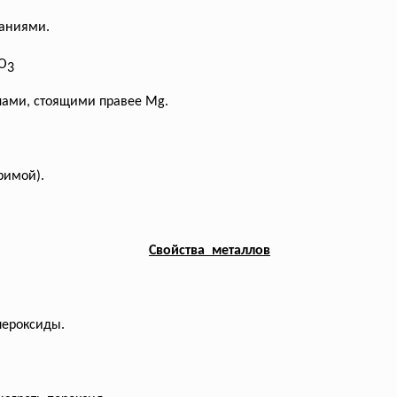
ваниями.
O
3
ллами, стоящими правее Mg.
римой).
Свойства металлов
пероксиды.