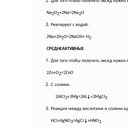
Для того чтобы получить оксид нужно 
Na
O
+2Na=2Na
О
2
2
2
Реагируют с водой.
2Na+2H
O=2NaОН+ H
2
2
СРЕДНЕАКТИВНЫЕ
Для того чтобы получить оксид нужно 
2Zn+O
=2ZnO
2
С солями.
2AICI
+3Mg=2AI
↓
+3MgCI
3
2
Реакция между кислотами и солями иде
HCI+AgNO
=AgCI
↓
+HNO
3
3