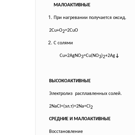
МАЛОАКТИВНЫЕ
При нагревании получается оксид.
2Cu+O
=2CuO
2
С солями
Cu+2AgNO
=Cu(NO
)
+2Ag
↓
3
3
2
ВЫСОКОАКТИВНЫЕ
Электролиз расплавленных солей.
2NaCI=(эл.т)=2Na=CI
2
СРЕДНИЕ И МАЛОАКТИВНЫЕ
Восстановление