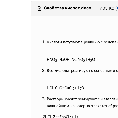
Свойства кислот.docx
— 17.03 Кб (
Кислоты вступают в реакцию с основа
HNO
+NaOH=NCINO
+H
O
3
3
2
Все кислоты реагируют с основными
HCI+CuO=CuCI
+H
O
2
2
Растворы кислот реагируют с металла
важнейшим из которых является образ
2HCI+Zn=Zn
CI
+H