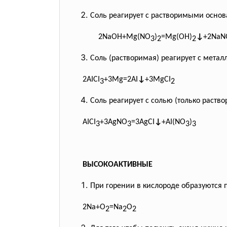
Соль реагирует с растворимыми осно
2NaOH+Mg(NO
)
=Mg(OH)
↓
+2NaN
3
2
2
Соль (растворимая) реагирует с мета
2AICI
+3Mg=2AI
↓
+3MgCI
3
2
Соль реагирует с солью (только раство
AICI
+3AgNO
=3AgCI
↓
+AI(NO
)
3
3
3
3
ВЫСОКОАКТИВНЫЕ
При горении в кислороде образуются 
2Na+O
=Na
O
2
2
2