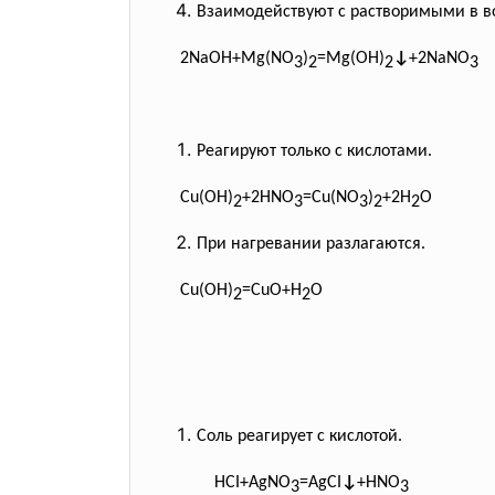
Взаимодействуют с растворимыми в вод
2NaOH+Mg(NO
)
=Mg(OH)
↓
+
2NaNO
3
2
2
3
Реагируют только с кислотами.
Cu(OH)
+2HNO
=Cu(NO
)
+2H
O
2
3
3
2
2
При нагревании разлагаются.
Cu(OH)
=CuO+H
O
2
2
Соль реагирует с кислотой.
HCI+AgNO
=AgCI
↓
+HNO
3
3