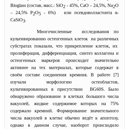
Bioglass (состав, масс.: SiO
- 45%, CaO – 24,5%, Na
O
2
2
– 24,5% P
O
- 6%) или псевдоволластонта α-
2
5
CaSiO
.
3
Многочисленные исследования по
культивированию остеогенных клеток на различных
субстратах показали, что прикрепление клеток, их
пролиферация, дифференциация, синтез коллагена и
остеогенных маркеров происходит значительно
активнее на тех материалах, которые содержат в
своём составе соединения кремния. В работе [7]
изучали морфологию остеобластов,
культивированных в присутствии BG60S. Было
обнаружено образование в клетках большого числа
вакуолей, жидкое содержимое которых на 75%
содержало кремний. Формирование значительного
числа вакуолей в клетке обычно ведёт к апоптозу,
однако в данном случае, наоборот происходило