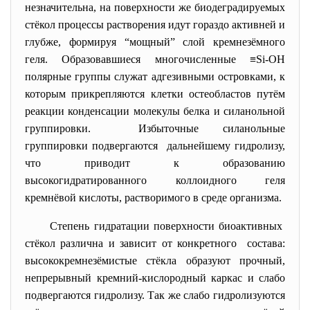
незначительна, на поверхности же биодеградируемых
стёкол процессы растворения идут гораздо активней и
глубже, формируя “мощный” слой кремнезёмного
геля. Образовавшиеся многочисленные ≡Si-OH
полярные группы служат адгезивными островками, к
которым прикрепляются клетки остеобластов путём
реакции конденсации молекулы белка и силанольной
группировки. Избыточные силанольные
группировки подвергаются дальнейшему гидролизу,
что приводит к образованию
высокогидратированного коллоидного геля
кремнёвой кислоты, растворимого в среде организма.
Степень гидратации поверхности биоактивных
стёкол различна и зависит от конкретного состава:
высококремнезёмистые стёкла образуют прочный,
непрерывный кремний-кислородный каркас и слабо
подвергаются гидролизу. Так же слабо гидролизуются