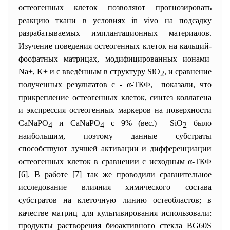
остеогенных клеток позволяют прогнозировать
реакцию ткани в условиях in vivo на подсадку
разрабатываемых имплантационных материалов.
Изучение поведения остеогенных клеток на кальций-
фосфатных матрицах, модифицированных ионами
Na+, K+ и с введённым в структуру SiO
, и сравнение
2
полученных результатов с - α-ТКФ, показали, что
прикрепление остеогенных клеток, синтез коллагена
и экспрессия остеогенных маркеров на поверхности
CaNaPO
и CaNaPO
с 9% (вес.) SiO
было
4
4
2
наибольшим, поэтому данные субстраты
способствуют лучшей активации и дифференциации
остеогенных клеток в сравнении с исходным α-ТКФ
[6]. В работе [7] так же проводили сравнительное
исследование влияния химического состава
субстратов на клеточную линию остеобластов; в
качестве матриц для культивирования использовали:
продукты растворения биоактивного стекла BG60S