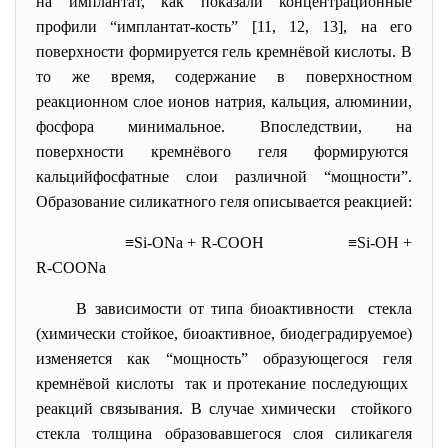
на имплантат, как показали концентрационные
профили “имплантат-кость” [11, 12, 13], на его
поверхности формируется гель кремнёвой кислоты. В
то же время, содержание в поверхностном
реакционном слое ионов натрия, кальция, алюминии,
фосфора минимальное. Впоследствии, на
поверхности кремнёвого геля формируются
кальцийфосфатные слои различной “мощности”.
Образование силикатного геля описывается реакцией:
≡Si-ONa + R-COOH ≡Si-OH +
R-COONa
В зависимости от типа биоактивности стекла
(химически стойкое, биоактивное, биодеградируемое)
изменяется как “мощность” образующегося геля
кремнёвой кислоты так и протекание последующих
реакций связывания. В случае химически стойкого
стекла толщина образовавшегося слоя силикагеля