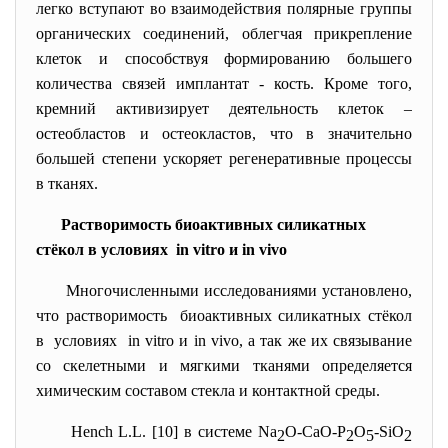
легко вступают во взаимодействия полярные группы
органических соединений, облегчая прикрепление
клеток и способствуя формированию большего
количества связей имплантат - кость. Кроме того,
кремний активизирует деятельность клеток –
остеобластов и остеокластов, что в значительно
большей степени ускоряет регенеративные процессы
в тканях.
Растворимость биоактивных силикатных
стёкол в условиях in vitro и in vivo
Многочисленными исследованиями установлено,
что растворимость биоактивных силикатных стёкол
в условиях in vitro и in vivo, а так же их связывание
со скелетными и мягкими тканями определяется
химическим составом стекла и контактной среды.
Hench L.L. [10] в системе Na
O-CaO-P
O
-SiO
2
2
5
2