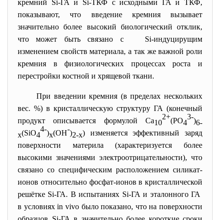
кремний Si-ГА и Si-ТКФ с исходными ГА и ТКФ,
показывают, что введение кремния вызывает
значительно более высокий биологический отклик,
что может быть связано с Si-индуцирущим
изменением свойств материала, а так же важной роли
кремния в физиологических процессах роста и
перестройки костной и хрящевой ткани.
При введении кремния (в пределах нескольких
вес. %) в кристаллическую структуру ГА (конечный
2+
3-
продукт описывается формулой Ca
(PO
)
10
4
6-
4-
-
(SiO
)
(OH
)
)
изменяется эффективный заряд
х
4
х
2-х
поверхности материла (характеризуется более
высокими значениями электроотрицательности), что
связано со специфическим расположением силикат-
ионов относительно фосфат-ионов в кристаллической
решётке Si-ГА. В испытаниях Si-ГА и эталонного ГА
в условиях in vivo было показано, что на поверхности
образцов Si-ГА в значительно более короткие сроки