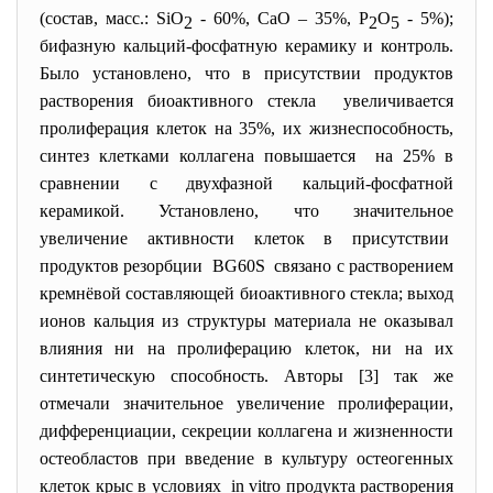
(состав, масс.: SiO
- 60%, CaO – 35%, P
O
- 5%);
2
2
5
бифазную кальций-фосфатную керамику и контроль.
Было установлено, что в присутствии продуктов
растворения биоактивного стекла увеличивается
пролиферация клеток на 35%, их жизнеспособность,
синтез клетками коллагена повышается на 25% в
сравнении с двухфазной кальций-фосфатной
керамикой. Установлено, что значительное
увеличение активности клеток в присутствии
продуктов резорбции BG60S связано с растворением
кремнёвой составляющей биоактивного стекла; выход
ионов кальция из структуры материала не оказывал
влияния ни на пролиферацию клеток, ни на их
синтетическую способность. Авторы [3] так же
отмечали значительное увеличение пролиферации,
дифференциации, секреции коллагена и жизненности
остеобластов при введение в культуру остеогенных
клеток крыс в условиях in vitro продукта растворения