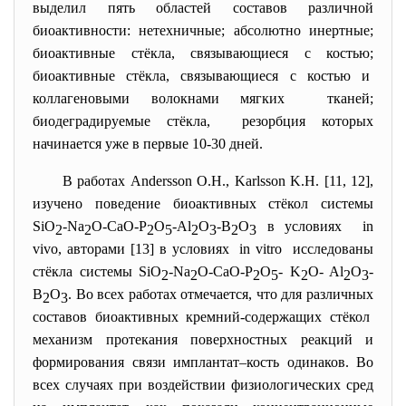
выделил пять областей составов различной
биоактивности: нетехничные; абсолютно инертные;
биоактивные стёкла, связывающиеся с костью;
биоактивные стёкла, связывающиеся с костью и
коллагеновыми волокнами мягких тканей;
биодеградируемые стёкла, резорбция которых
начинается уже в первые 10-30 дней.
В работах Andersson O.H., Karlsson K.H. [11, 12],
изучено поведение биоактивных стёкол системы
SiO
-Na
O-CaO-P
O
-Al
O
-B
O
в условиях in
2
2
2
5
2
3
2
3
vivo, авторами [13] в условиях in vitro исследованы
стёкла системы SiO
-Na
O-CaO-P
O
- K
O- Al
O
-
2
2
2
5
2
2
3
B
O
. Во всех работах отмечается, что для различных
2
3
составов биоактивных кремний-содержащих стёкол
механизм протекания поверхностных реакций и
формирования связи имплантат–кость одинаков. Во
всех случаях при воздействии физиологических сред