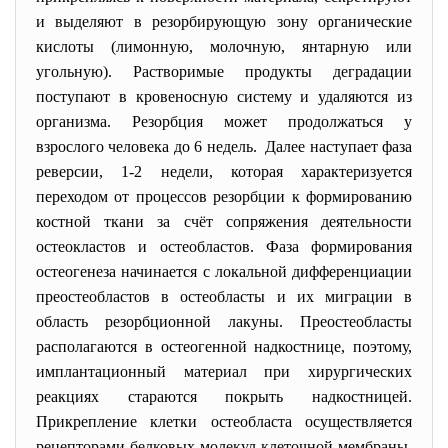
и выделяют в резорбирующую зону органические
кислоты (лимонную, молочную, янтарную или
угольную). Растворимые продукты деградации
поступают в кровеносную систему и удаляются из
организма. Резорбция может продолжаться у
взрослого человека до 6 недель. Далее наступает фаза
реверсии, 1-2 недели, которая характеризуется
переходом от процессов резорбции к формированию
костной ткани за счёт сопряжения деятельности
остеокластов и остеобластов. Фаза формирования
остеогенеза начинается с локальной дифференциации
преостеобластов в остеобласты и их миграции в
область резорбционной лакуны. Преостеобласты
располагаются в остеогенной надкостнице, поэтому,
имплантационный материал при хирургических
реакциях стараются покрыть надкостницей.
Прикрепление клетки остеобласта осуществляется
рецепторами белковых молекул клеточной мембраны.