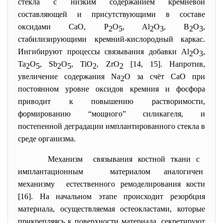
стёкла с низким содержанием кремнёвой
составляющей и присутствующими в составе
оксидами CaO, P
O
, Al
O
, B
O
,
2
5
2
3
2
3
стабилизирующими кремний-кислородный каркас.
Ингибируют процессы связывания добавки Al
O
,
2
3
Ta
O
, Sb
O
, TiO
, ZrO
[14, 15]. Напротив,
2
5
2
5
2
2
увеличение содержания Na
O за счёт CaO при
2
постоянном уровне оксидов кремния и фосфора
приводит к повышению растворимости,
формированию “мощного” силикагеля, и
постепенной деградации имплантированного стекла в
среде организма.
Механизм связывания костной ткани с
имплантационным материалом аналогичен
механизму естественного ремоделирования кости
[16]. На начальном этапе происходит резорбция
материала, осуществляемая остеокластами, которые
прикрепляясь к поверхности материала, секретируют