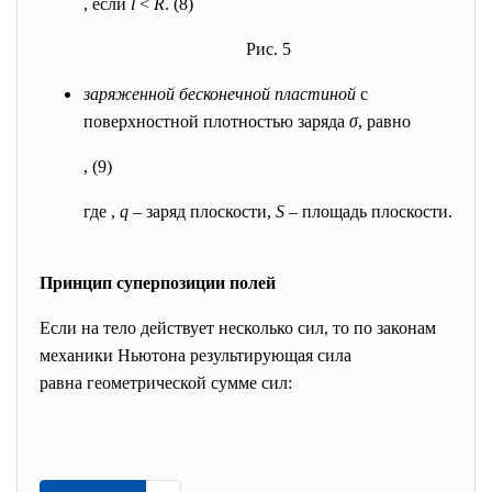
, если
l
<
R
. (8)
Рис. 5
заряженной бесконечной пластиной
с
поверхностной плотностью заряда
σ
, равно
, (9)
где ,
q
– заряд плоскости,
S
– площадь плоскости.
Принцип суперпозиции полей
Если на тело действует несколько сил, то по законам
механики Ньютона результирующая сила
равна геометрической сумме сил: