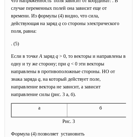
что напряженность поля зависит от координат: . В
случае переменных полей она зависит еще от
времени. Из формулы (4) видно, что сила,
действующая на заряд
q
со стороны электрического
поля, равна:
. (5)
Если в точке
А
заряд
q
> 0, то векторы и направлены в
одну и ту же сторону; при
q
< 0 эти векторы
направлены в противоположные стороны. НО от
знака заряда
q
, на который действует поле,
направление вектора не зависит, а зависит
направление силы (рис. 3 а, б).
а
б
Рис. 3
Формула (4) позволяет установить