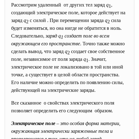
Рассмотрим удаленный от других тел заряд
q
,
1
создающий электрическое поле, которое действует на
заряд
q
с силой . При перемещении заряда
q
сила
2
2
будет изменяться, но она нигде не обратится в ноль.
Следовательно,
заряд q
создает поле во всем
1
окружающем его пространстве
. Точно также можно
сделать вывод, что заряд
q
создает свое собственное
2
поле, независимое от поля заряда
q
. Значит,
1
электрическое поле не локализовано в той или иной
точке, а существует в целой области пространства.
Его наличие можно определить по появлению силы,
действующей на электрические заряды.
Все сказанное о свойствах электрического поля
позволяет определить его следующим образом.
Электрическое поле
– это особая форма материи,
окружающая электрически заряженные тела и
проявляющаяся в том, что на любой заряд,