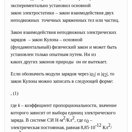
экспериментально установил основной
закон электростатики – закон взаимодействия двух
неподвижных точечных заряженных тел или частиц.
Закон взаимодействия неподвижных электрических
зарядов – закон Кулона – основной
(фундаментальный) физический закон и может быть
установлен только опытным путем. Ни из
каких других законов природы он не вытекает.
Если обозначить модули зарядов через |
q
| и |
q
|, то
1
2
закон Кулона можно записать в следующей форме:
, (1)
где
k
– коэффициент пропорциональности, значение
которого зависит от выбора единиц электрического
2
2
заряда. В системе СИ Н·м
/Кл
, где ε
–
0
-12
2
электрическая постоянная, равная 8,85·10
Кл
/