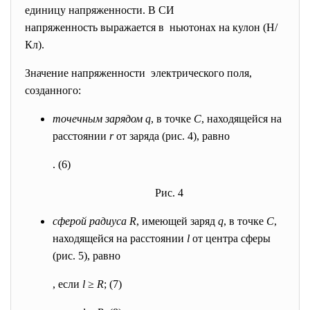
единицу напряженности. В СИ
напряженность выражается в ньютонах на кулон (Н/
Кл).
Значение напряженности электрического поля,
созданного:
точечным зарядом
q
, в точке
C
, находящейся на
расстоянии
r
от заряда (рис. 4), равно
. (6)
Рис. 4
сферой радиуса
R
, имеющей заряд
q
, в точке
C
,
находящейся на расстоянии
l
от центра сферы
(рис. 5), равно
, если
l
≥
R
; (7)