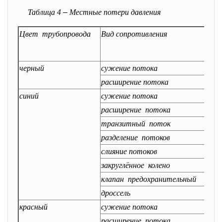
Таблица 4
–
Местные потери давления
Цвет трубопровода
Вид сопротивления
Кол
во
черный
сужение потока
1
расширение потока
1
синий
сужение потока
5
расширение потока
5
транзитный поток
1
разделение потоков
4
слияние потоков
1
закруглённое колено
2
клапан предохранительный
2
дроссель
1
красный
сужение потока
4
расширение потока
5