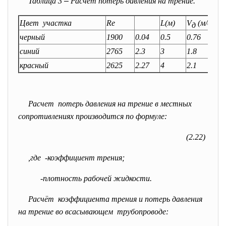
Таблица 3
–
Расчет потерь давления на трение.
Цвет участка
Re
L(м)
V
(м/с)
д
черный
1900
0.04
0.5
0.76
синий
2765
2.3
3
1.8
красный
2625
2.27
4
2.1
Расчет потерь давления на трение в местных
сопротивлениях производится по формуле:
(2.22)
,где
-коэффициент трения;
-плотность рабочей жидкости.
Расчёт коэффициента трения и потерь давления
на трение во всасывающем трубопроводе: