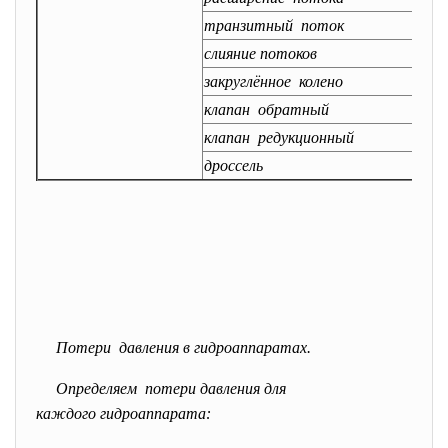
транзитный поток
2
слияние потоков
1
закруглённое колено
5
клапан обратный
1
клапан редукционный
1
дроссель
1
Потери давления в гидроаппаратах.
Определяем потери давления для
каждого гидроаппарата: