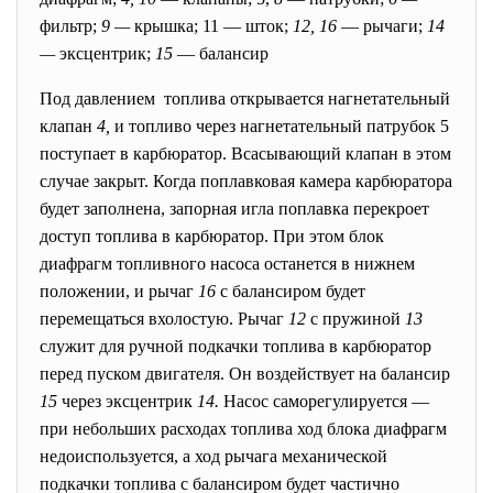
фильтр;
9 —
крышка; 11 — шток;
12, 16
— рычаги;
14
—
эксцентрик;
15
— балансир
Под давлением топлива открывается
нагнетательный
клапан
4,
и топливо через нагнетательный патрубок 5
поступает в карбюратор. Всасывающий клапан в этом
случае закрыт. Когда поплавковая камера карбюратора
будет заполнена, запорная игла поплавка перекроет
доступ топлива в карбюратор. При этом блок
диафрагм топливного насоса останется в нижнем
положении, и рычаг
16
с балансиром будет
перемещаться вхолостую. Рычаг
12
с пружиной
13
служит для ручной подкачки топлива в карбюратор
перед пуском двигателя. Он воздействует на балансир
15
через эксцентрик
14.
Насос саморегулируется —
при небольших расходах топлива ход блока диафрагм
недоиспользуется, а ход рычага механической
подкачки топлива с балансиром будет частично