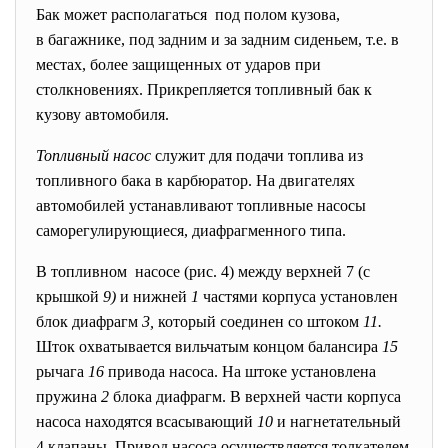
Бак может располагаться под полом кузова,
в багажнике, под задним и за задним сиденьем, т.е. в
местах, более защищенных от ударов при
столкновениях. Прикрепляется топливный бак к
кузову автомобиля.
Топливный насос
служит для подачи топлива из
топливного бака в карбюратор. На двигателях
автомобилей устанавливают топливные насосы
саморегулирующиеся, диафрагменного типа.
В топливном насосе (рис. 4) между верхней 7 (с
крышкой
9)
и нижней
1
частями корпуса установлен
блок диафрагм
3,
который соединен со штоком
11.
Шток охватывается вильчатым концом балансира
15
рычага
16
привода насоса. На штоке установлена
пружина
2
блока диафрагм. В верхней части корпуса
насоса находятся всасывающий
10
и нагнетательный
4 клапаны. Привод насоса осуществляется толкателем