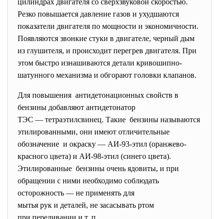
цилиндрах двигателя со сверхзвуковой скоростью.
Резко повышается давление газов и ухудшаются
показатели двигателя по мощности и экономичности.
Появляются звонкие стуки в двигателе, черный дым
из глушителя, и происходит перегрев двигателя. При
этом быстро изнашиваются детали кривошипно-
шатунного механизма и обгорают головки клапанов.
Для повышения антидетонационных свойств в
бензины добавляют
антидетонатор
ТЭС — тетраэтилсвинец. Такие бензины называются
этилированными, они имеют отличительные
обозначение и окраску — АИ-93-этил (оранжево-
красного цвета) и АИ-98-этил (синего цвета).
Этилированные бензины очень ядовиты, и при
обращении с ними необходимо соблюдать
осторожность — не применять для
мытья рук и деталей, не засасывать ртом
при переливании и т. п.