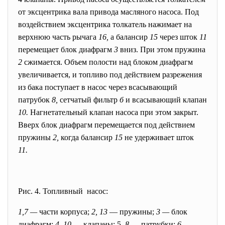
от эксцентрика вала привода масляного насоса. Под
воздействием эксцентрика толкатель нажимает на
верхнюю часть рычага
16,
а балансир
15
через шток
11
перемещает блок диафрагм
3
вниз. При этом пружина
2
сжимается. Объем полости над блоком диафрагм
увеличивается, и топливо под действием разрежения
из бака поступает в насос через всасывающий
патрубок
8,
сетчатый фильтр
б
и всасывающий клапан
10.
Нагнетательный клапан насоса при этом закрыт.
Вверх блок диафрагм перемещается под действием
пружины
2,
когда балансир
15
не удерживает шток
11.
Рис. 4. Топливный насос:
1,7 —
части корпуса;
2, 13
— пружины;
3 —
блок
диафрагм;
4, 10
— клапаны; 5,
8
— патрубки;
6 —