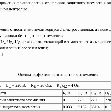
пряжения прикосновения от наличия защитного заземления ко
анной нейтралью.
ения относительно земли корпуса 2 электроустановки, а также 
установки без защитного заземления;
 U
, U
, U
, а также ток, стекающий в землю через заземляющее
A
B
C
ичием защитного заземления;
 1
Оценка эффективности защитного заземления
3: U
= 220 В; R
= 20 Ом; R
= 4 Ом
ф
E
ЗМ2
сети
I
, А
U
, В
U
, В
U
з
2
A
B
вии защитного заземления
0
220
220
220
 защитного заземления
0.033
0.132
381.4
0.1