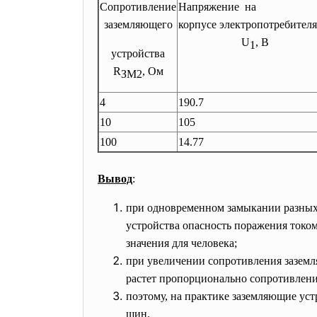
Сопротивление
Напряжение на
заземляющего
корпусе электропотребителя
U
, В
1
устройства
R
, Ом
ЗМ2
4
190.7
10
105
100
14.77
Вывод
:
при одновременном замыкании разных 
устройства опасность поражения токо
значения для человека;
при увеличении сопротивления заземля
растет пропорционально сопротивлени
поэтому, на практике заземляющие ус
шин.