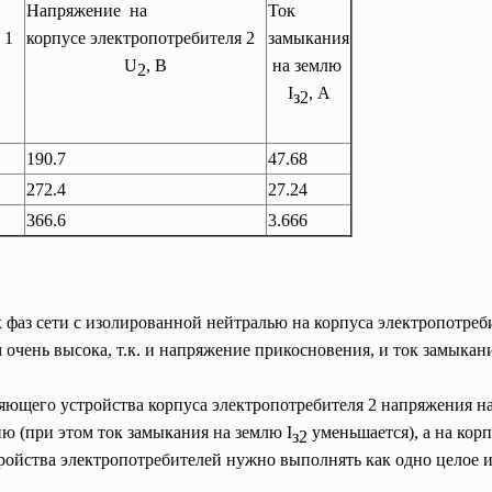
Напряжение на
Ток
 1
корпусе электропотребителя 2
замыкания
U
, В
на землю
2
I
, А
з2
190.7
47.68
272.4
27.24
366.6
3.666
фаз сети с изолированной нейтралью на корпуса электропотре
м очень высока, т.к. и напряжение прикосновения, и ток замык
ющего устройства корпуса электропотребителя 2 напряжения на 
ю (при этом ток замыкания на землю I
уменьшается), а на корп
з2
тройства электропотребителей нужно выполнять как одно целое 