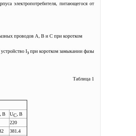
рпуса электропотребителя, питающегося от
фазных проводов А, В и С при коротком
 устройство I
при коротком замыкании фазы
з
Таблица 1
, В
U
, В
C
220
32
381.4