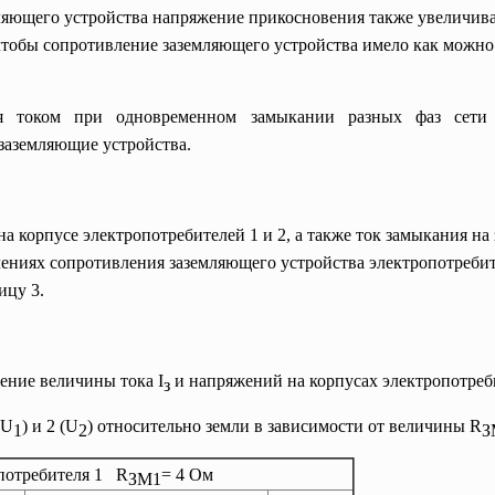
ляющего устройства напряжение прикосновения также увеличив
 чтобы сопротивление заземляющего устройства имело как можно
 током при одновременном замыкании разных фаз сети 
заземляющие устройства.
 корпусе электропотребителей 1 и 2, а также ток замыкания на
чениях сопротивления заземляющего устройства электропотребите
ицу 3.
ение величины тока I
и напряжений на корпусах электропотреб
з
(U
) и 2 (U
) относительно земли в зависимости от величины R
1
2
З
опотребителя 1 R
= 4 Ом
ЗМ1