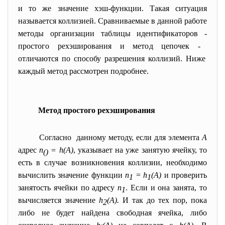
и то же значение хэш-функции. Такая ситуация
называется коллизией. Сравниваемые в данной работе
методы организации таблицы идентификаторов
-
простого рехэширования и метод цепочек
-
отличаются по способу разрешения коллизий. Ниже
каждый метод рассмотрен подробнее.
Метод простого рехэширования
Согласно данному методу, если для элемента
А
адрес
п
= h(A)
,
указывает на уже занятую ячейку, то
()
есть в случае возникновения коллизии, необходимо
вычислить значение функции
n
=
h
(A)
и проверить
1
1
занятость ячейки по адресу
n
. Если и она занята, то
1
вычисляется значение
h
(A).
И так до тех пор, пока
2
либо не будет найдена свободная ячейка, либо