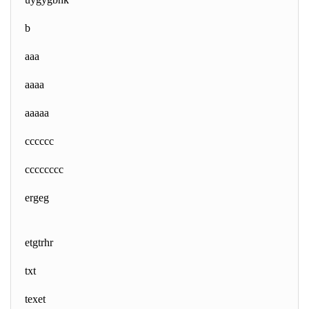
b
aaa
aaaa
aaaaa
cccccc
cccccccc
ergeg
etgtrhr
txt
texet