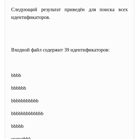
Следующий результат приведён для поиска всех
идентификаторов.
Входной файл содержит 39 идентификаторов:
bbbb
bbbbbb
bbbbbbbbbbb
bbbbbbbbbbbbb
bbbbb
uygygbhk