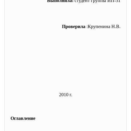
Выполнила:
студент группы ИП-31
Проверила
:Крупенина Н.В.
2010 г.
Оглавление