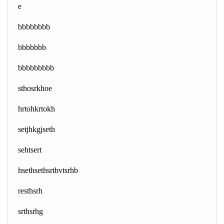
e
bbbbbbbb
bbbbbbb
bbbbbbbbb
sthosrkhoe
hrtohkrtokh
setjhkgjseth
sehtsert
hsethsethsrtbvtsrhb
resthsrh
srthsrhg