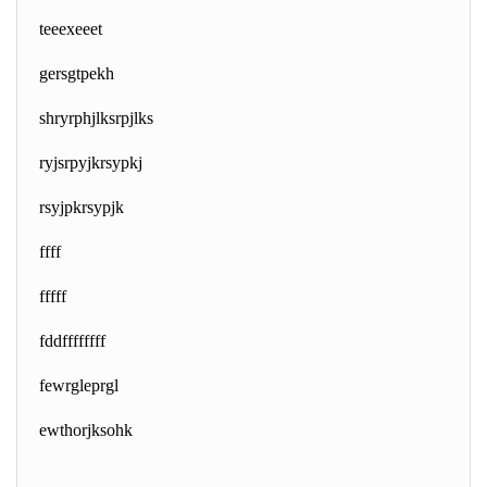
teeexeeet
gersgtpekh
shryrphjlksrpjlks
ryjsrpyjkrsypkj
rsyjpkrsypjk
ffff
fffff
fddffffffff
fewrgleprgl
ewthorjksohk