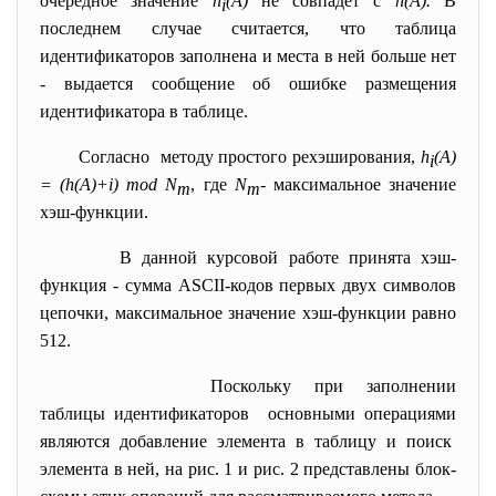
очередное значение
h
(A)
не совпадет с
h(A).
В
i
последнем случае считается, что таблица
идентификаторов заполнена и места в ней больше нет
-
выдается сообщение об ошибке размещения
идентификатора в таблице.
Согласно методу простого рехэширования,
h
(A)
i
= (h(A)+i) mod N
, где
N
-
максимальное значение
m
m
хэш-функции.
В данной курсовой работе принята хэш-
функция
-
сумма ASCII-кодов первых двух символов
цепочки, максимальное значение хэш-функции равно
512.
Поскольку при заполнении
таблицы идентификаторов основными операциями
являются добавление элемента в таблицу и поиск
элемента в ней, на рис. 1 и рис. 2 представлены блок-