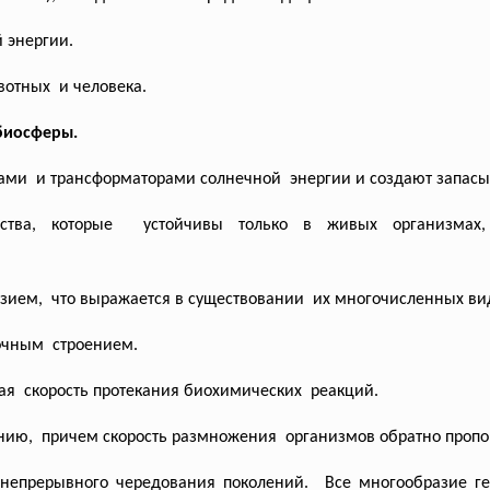
й
энергии.
вотных и человека.
биосферы.
рами и трансформаторами солнечной энергии и создают запас
ства, которые устойчивы только в живых
организма
зием, что выражается в
существовании их многочисленных ви
очным строением.
ая скорость протекания
биохимических реакций.
ию, причем скорость размножения организмов обратно
пропо
 непрерывного чередования
поколений. Все многообразие г