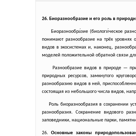
26.
Биоразнообразие и его роль в природн
Биоразнообра́зие (биологи́ческое разноо
понимают разнообразие на трёх уровнях о
видов в экосистемах и, наконец, разнообр
моделей положительной обратной связи дл
Разнообразие видов в природе — причи
природных ресурсов, замкнутого кругово
разнообразию видов в ней, приспособленн
состоящая из небольшого числа видов, нап
Роль биоразнообразия в сохранении устой
разнообразия. Сохранение видового раз
заповедники, национальные парки, памятни
26.
Основные законы природопользован