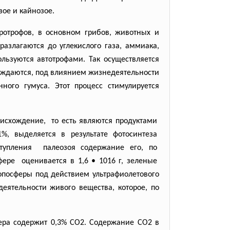
зое и кайнозое.
еротрофов, в основном грибов, животных и
азлагаются до углекислого газа, аммиака,
льзуются автотрофами. Так осуществляется
бождаются, под влиянием жизнедеятельности
ного гумуса. Этот процесс стимулируется
исхождение, то есть являются продуктами
1%, выделяется в результате
фотосинтеза
ступления палеозоя содержание его, по
фере оценивается в 1,6 • 1016 г, зеленые
тропосферы под действием ультрафиолетового
деятельности живого вещества, которое, по
ера содержит 0,3% СО2. Содержание СО2 в