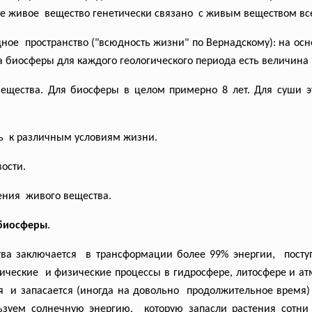
ое живое вещество генетически связано с живым веществом в
дное пространство ("всюдность жизни" по Вернадскому): на осн
а биосферы для каждого геологического периода есть величина
вещества. Для биосферы в целом примерно 8 лет. Для суши э
ть к различным условиям жизни.
ости.
ения живого вещества.
 биосферы
.
тва
заключается в трансформации более 99% энергии, пост
мические и физические процессы в
гидросфере, литосфере и а
я и запасается (иногда на довольно продолжительное время)
льзуем солнечную
энергию, которую запасли растения
сотни