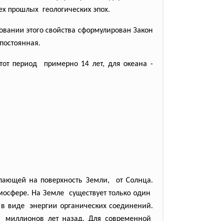
сех
прошлых геологических эпох.
овании этого свойства сформулирован Закон
 постоянная.
тот период примерно 14 лет, для океана -
упающей на поверхность
Земли, от Солнца.
тмосфере. На
Земле существует только один
 в виде энергии органических
соединений.
 миллионов лет назад. Для
современной