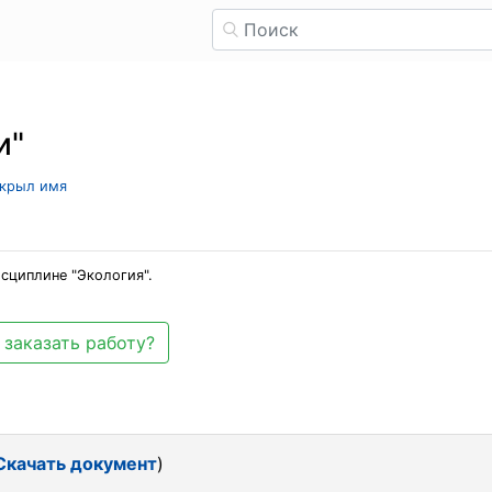
и"
скрыл имя
исциплине "Экология".
 заказать работу?
Скачать документ
)