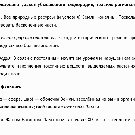
льзования, закон убывающего плодородия, правило регионал
в
. Все природные ресурсы (и условия) Земли конечны. Посколь
твовать бесконечные части.
вности
природопользования
. С ходом исторического времени п
реднем все больше энергии.
родия
. В связи с постоянным изъятием урожая и нарушением е
зультате накопления токсичных веществ, выделяемых растени
одия почв.
, функции.
αῖρα — сфера, шар) — оболочка Земли, заселённая живыми орга
 «пленка жизни»; глобальная экосистема Земли.
и Жаном-Батистом Ламарком в начале XIX в., а в геологии 