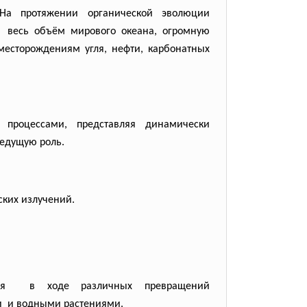
На протяжении органической
эволюции
у, весь объём мирового океана, огромную
есторождениям угля, нефти, карбонатных
роцессами, представляя динамически
едущую роль.
ских
излучений.
ося в ходе различных превращений
ми и водными растениями.