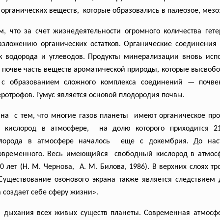
 органических веществ,
которые образовались в
палеозое, мезо
м, что за счет жизнедеятельности огромного количества гет
азложению органических остатков. Органические соединения р
 водорода и углеводов. Продукты минерализации вновь испо
, в почве часть веществ ароматической природы, которые высво
 с образованием сложного комплекса соединений — почвен
ротрофов. Гумус является основой плодородия почвы.
ана с тем, что многие газов
планеты имеют органическое
про
, кислород в атмосфере, на долю которого приходится 2
слорода в атмосфере
началось еще с докембрия. До
на
овременного. Весь имеющийся свободный кислород в
атмос
0 лет (Н. М. Чернова, А. М. Билова, 1986). В верхних слоях 
Существование озонового экрана также является следствием 
 создает себе сферу жизни».
м дыхания всех живых существ планеты. Современная атмосф