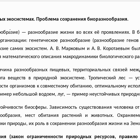
ых экосистемах. Проблема сохранения биоразнообразия.
бра́зие) — разнообразие жизни во всех её проявлениях. В 
рганизации: генетическое разнообразие (разнообразие генов
азие самих экосистем. А. В. Марковым и А. В. Коротаевым б
я математического описания макродинамики биологического ра
на разнообразных пищевых, территориальных связей между
рота веществ в природной экосистеме. Тропический лес — у
ости организмов к совместному обитанию, оптимальному испол
ример небольшой водоем, луг, — пример неустойчивых природн
чивости биосферы. Зависимость существования человека от 
нообразия, мест обитания растений и животных. Охраняем
ки природы, их роль в сохранении разнообразия жизни на Зем
ия (закон ограниченности природных ресурсов, правило 