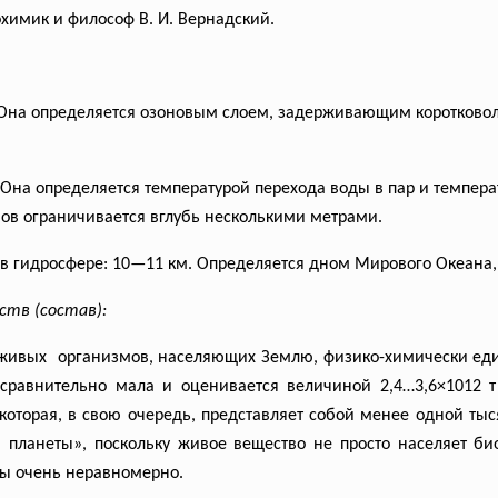
химик и философ В. И. Вернадский.
 Она определяется озоновым слоем, задерживающим коротковол
 Она определяется температурой перехода воды в пар и темпера
ов ограничивается вглубь несколькими метрами.
в гидросфере: 10—11 км. Определяется дном Мирового Океана
тв (состав):
 живых организмов, населяющих Землю, физико-
химически еди
сравнительно мала и оценивается величиной 2,4…3,6×1012 т 
 которая, в свою очередь, представляет собой менее одной ты
планеты», поскольку живое вещество не просто населяет би
ры очень неравномерно.