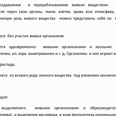
 создаваемое и перерабатываемое живым
веществом. 
и через свои органы, ткани, клетки, кровь всю атмосфер
ческую роль живого
вещества можно представить себе по м
еся без участия живых организмов.
ется
одновременно живыми организмами и косными п
очва, ил, кора выветривания и т. д.
Организмы в них играют в
распаде.
еся из всякого рода земного
вещества под влиянием космиче
щие:
а, выделяемого живыми организмами и
образующег
оплива), и выделение кислорода в ходе фотосинтеза наземны