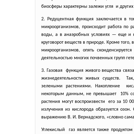
биосферы характерны залежи
угля и других
2. Редуцентная функция заключается в то
микроорганизмов, происходит работа по р
воды, а в анаэробных условиях — еще и к
круговорот веществ в природе. Кроме того
микроорганизмов, опять сконденсируется
деятельностью многих почвенных групп гете
3. Газовая функция живого вещества
связ
жизнедеятельности живых
существ. Так
зелеными растениями. Накопление ки
некоторым данным, не превышает 10% с
растения могут воспроизвести его за 10 00
излучения из кислорода образуется озон. 
выражению В. И. Вернадского, «словно сама
Углекислый газ является также продукто