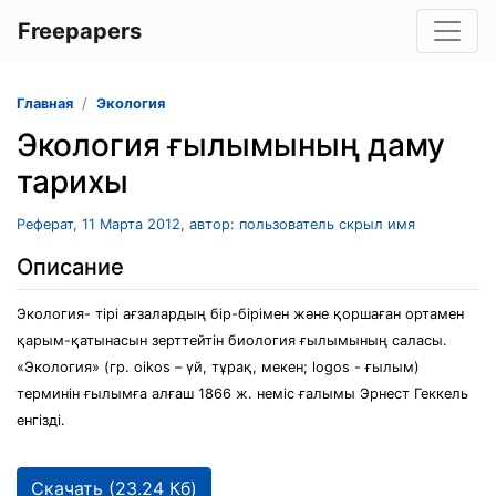
Freepapers
Главная
Экология
Экология ғылымының даму
тарихы
Реферат, 11 Марта 2012, автор: пользователь скрыл имя
Описание
Экология- тірі ағзалардың бір-бірімен және қоршаған ортамен
қарым-қатынасын зерттейтін биология ғылымының саласы.
«Экология» (гр. oikos – үй, тұрақ, мекен; logos - ғылым)
терминін ғылымға алғаш 1866 ж. неміс ғалымы Эрнест Геккель
енгізді.
Скачать (23.24 Кб)