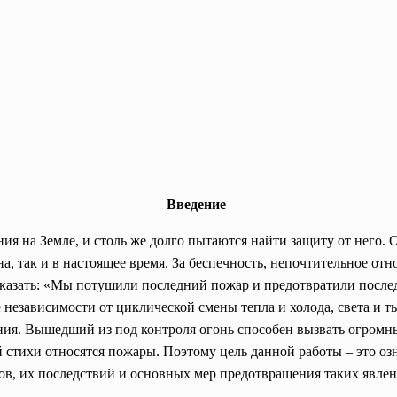
Введение
ия на Земле, и столь же долго пытаются найти защиту от него.
а, так и в настоящее время. За беспечность, непочтительное от
казать: «Мы потушили последний пожар и предотвратили послед
независимости от циклической смены тепла и холода, света и ть
ания. Вышедший из под контроля огонь способен вызвать огромн
 стихи относятся пожары. Поэтому цель данной работы – это оз
в, их последствий и основных мер предотвращения таких явлен