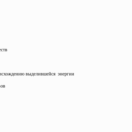
еств
оисхождению
выделившейся энергии
вов