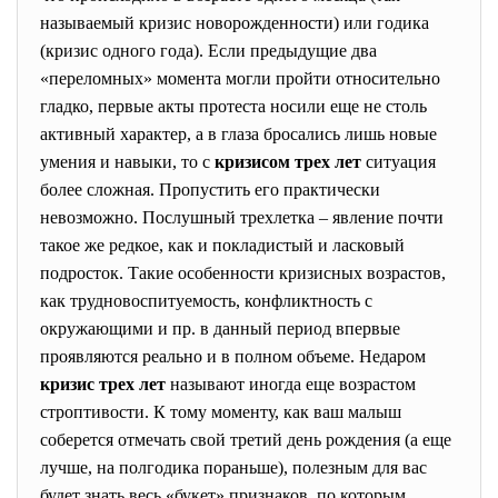
называемый кризис новорожденности) или годика
(кризис одного года). Если предыдущие два
«переломных» момента могли пройти относительно
гладко, первые акты протеста носили еще не столь
активный характер, а в глаза бросались лишь новые
умения и навыки, то с
кризисом трех лет
ситуация
более сложная. Пропустить его практически
невозможно. Послушный трехлетка – явление почти
такое же редкое, как и покладистый и ласковый
подросток. Такие особенности кризисных возрастов,
как трудновоспитуемость, конфликтность с
окружающими и пр. в данный период впервые
проявляются реально и в полном объеме. Недаром
кризис трех лет
называют иногда еще возрастом
строптивости. К тому моменту, как ваш малыш
соберется отмечать свой третий день рождения (а еще
лучше, на полгодика пораньше), полезным для вас
будет знать весь «букет» признаков, по которым