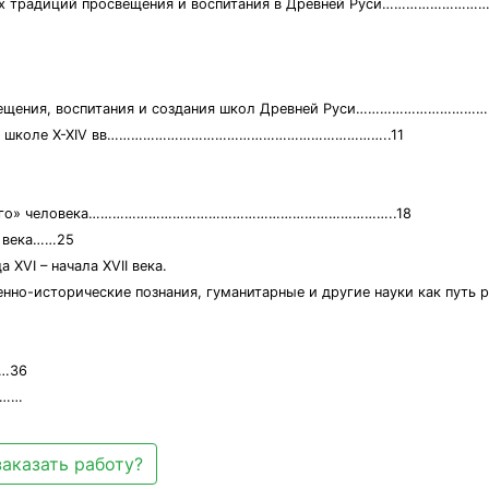
енных традиций просвещения и воспитания в Древней Руси………
просвещения, воспитания и создания школ Древней Руси…………………
русской школе X-XIV вв……………………………………………………………..11
 «книжного» человека…………………………………………………………………..18
I века……25
 XVI – начала XVII века.
енно-исторические познания, гуманитарные и другие науки как путь 
…36
………
заказать работу?