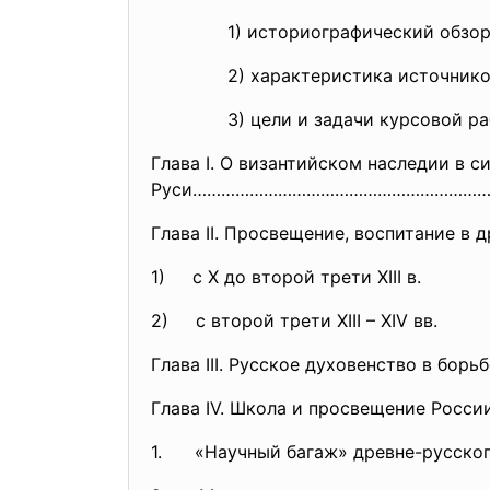
1) историографический обзор
2) характеристика источнико
3) цели и задачи курсовой раб
Глава I. О византийском наследии в 
Руси………………………………………………………
Глава II. Просвещение, воспитани
1) с X до второй трети XIII в.
2) с второй трети XIII – XIV вв.
Глава III. Русское духовенство в
Глава IV. Школа и просвещение Росси
1. «Научный багаж» древне-русского 