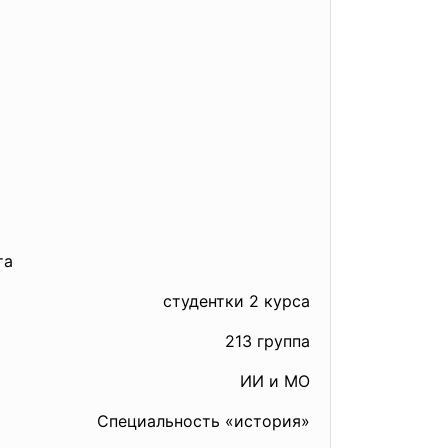
та
студентки 2 курса
213 группа
ИИ и МО
Специальность «история»