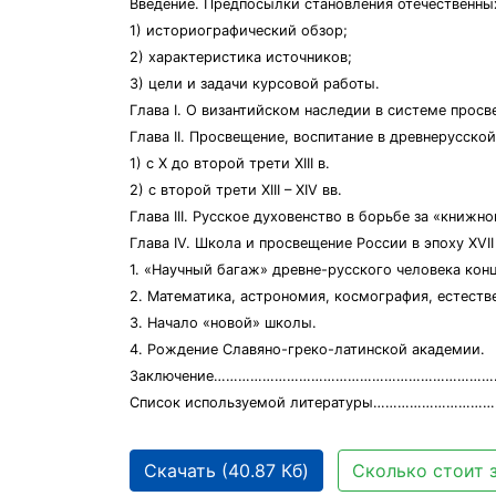
Введение. Предпосылки становления отечеств
1) историографический обзор;
2) характеристика источников;
3) цели и задачи курсовой работы.
Глава I. О византийском наследии в системе 
Глава II. Просвещение, воспитание в древне
1) с X до второй трети XIII в.
2) с второй трети XIII – XIV вв.
Глава III. Русское духовенство в борьбе за
Глава IV. Школа и просвещение России в эпоху XVI
1. «Научный багаж» древне-русского человека конца
2. Математика, астрономия, космография, естеств
3. Начало «новой» школы.
4. Рождение Славяно-греко-латинской академии.
Заключение……………………………………………………………
Список используемой литературы………………………
Скачать (40.87 Кб)
Сколько стоит 