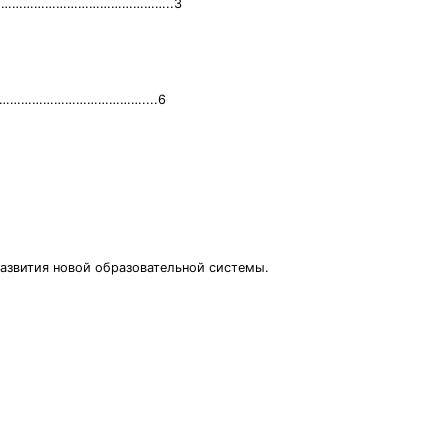
………………………………………………………..3
……………………………………………....6
развития новой образовательной системы.