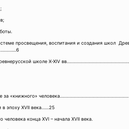
;
в;
оты.
системе просвещения, воспитания и создания школ Дре
………..
..6
е в древнерусской школе X-XIV вв…………………………………………
 борьбе за «книжного» человека……………………………………………
и в эпоху XVII века……25
человека конца XVI – начала XVII века.