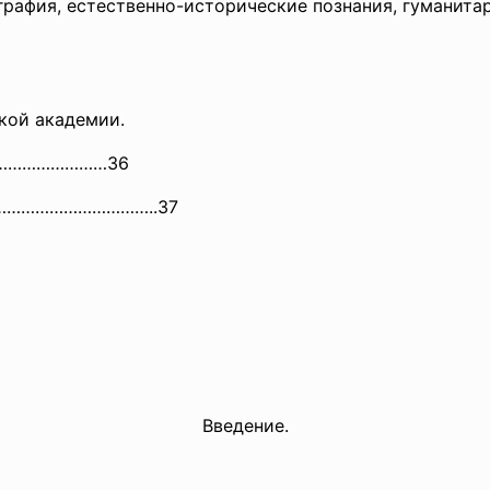
афия, естественно-исторические познания, гуманитарн
кой академии.
…………
…………36
…………………………………..37
Введение.