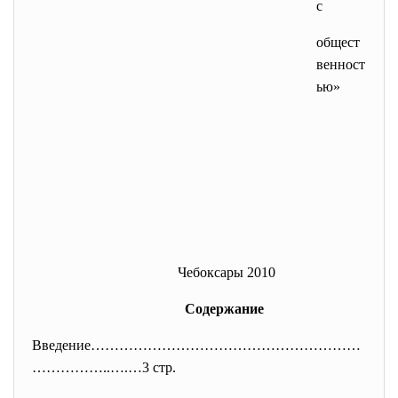
с
общест
венност
ью»
Чебоксары 2010
Содержание
Введение…………………………………………………
………
……..….…3 стр.