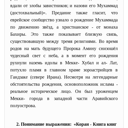
вдали от злобы завистников; и назови его Мухаммад
(достохвальный)». Предание также гласит, что
еврейское сообщество узнало о рождение Мухаммада
по движению звёзд, а христианское - от монаха
Бахиры. Это также показывает близкую связь,
существовавшую между тремя религиями. Во время
родов на мать будущего Пророка Амину снизошёл
чудесный свет с неба, а в момент его рождения
рухнули наземь идолы в Мекке- Хубал и ал- Лат,
потухло пламя в главном храме зороастрийцев в
Гандзаке (севере Ирана). Несмотря на легендарные
обстоятельства рождения, основоположник ислама -
реальное историческое лицо. Он был уроженцем
Мекки- города в западной части Аравийского
полуострова.
2. Понимание выражения: «Коран - Книга книг