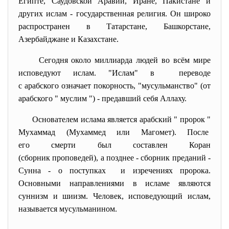
Египте, Саудовской Аравии, Иране, Пакистане и
других ислам - государственная религия. Он широко
распространен в Татарстане, Башкорстане,
Азербайджане и Казахстане.
Сегодня около миллиарда людей во всём мире
исповедуют ислам. "Ислам" в переводе
с арабского означает покорность, "мусульманство" (от
арабского " муслим ") - предавший себя Аллаху.
Основателем ислама является арабский " пророк "
Мухаммад (Мухаммед или Магомет). После
его смерти был составлен Коран
(сборник проповедей), а позднее - сборник преданий -
Сунна - о поступках и изречениях пророка.
Основными направлениями в исламе являются
суннизм и шиизм. Человек, исповедующий ислам,
называется мусульманином.