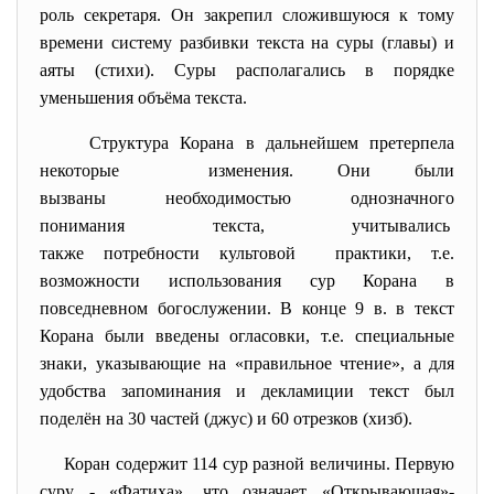
роль секретаря. Он закрепил сложившуюся к тому
времени систему разбивки текста на суры (главы) и
аяты (стихи). Суры располагались в порядке
уменьшения объёма текста.
Структура Корана в дальнейшем претерпела
некоторые изменения. Они были
вызваны необходимостью однозначного
понимания текста, учитывались
также потребности культовой практики, т.е.
возможности использования сур Корана в
повседневном богослужении. В конце 9 в. в текст
Корана были введены огласовки, т.е. специальные
знаки, указывающие на «правильное чтение», а для
удобства запоминания и декламиции текст был
поделён на 30 частей (джус) и 60 отрезков (хизб).
Коран содержит 114 сур разной величины. Первую
суру - «Фатиха», что означает «Открываюшая»-