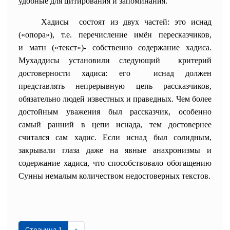
удобные для цитирования и запоминания.
Хадисы состоят из двух частей: это иснад
(«опора»), т.е. перечисление имён пересказчиков,
и матн («текст»)- собственно содержание хадиса.
Мухаддисы установили следующий критерий
достоверности хадиса: его иснад должен
представлять непрерывную цепь рассказчиков,
обязательно людей известных и праведных. Чем более
достойным уважения был рассказчик, особенно
самый ранний в цепи иснада, тем достовернее
считался сам хадис. Если иснад был солидным,
закрывали глаза даже на явные анахронизмы и
содержание хадиса, что способствовало обогащению
Сунны немалым количеством недостоверных текстов.
Страница 1
»