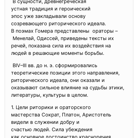
В сущности, древнегреческая
устная традиция и героический
эпос уже закладывали основу
созревающего риторического
идеала.
В поэмах Гомера представлены ораторы –
Менелай, Одиссей, приведены тексты их
речей, показана сила их воздействия на
людей в решающие моменты борьбы.
ВIV–III вв. до н. э. сформировались
теоретические позиции этого направления,
риторического идеала, они оказали и
оказывают сильное влияние на судьбы этики,
литературы, культуры в целом.
1. Цели риторики и ораторского
мастерства Сократ, Платон, Аристотель
видели в служении добру и
счастью людей. Сила убеждения
как основное достоинство
красноречия,