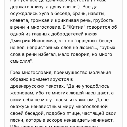
держать книзу, а душу ввысь"). Всегда
осуждались хула в беседе, брань, наветы,
клевета, громкая и крикливая речь, грубость
в речи и многословие. В "Житии" говорится об
одной из главных добродетелей князя
Дмитрия Ивановича, что он "праздных бесед
не вел, непристойных слов не любил..., грубых
слов в речи избегал, мало говорил, но много
смыслил".
Грех многословия, преимущество молчания
образно комментируются в
древнерусских текстах. "Да не уподоблюсь
жерновам, ибо те многих людей насыщают, а
сами себя не могут насытить житом. Да не
окажусь ненавистным миру многословной
своей беседой, подобно птице, частящей свои
песни, которые вскоре ненавидеть начинают.
Ибо говорится в мирских пословицах: