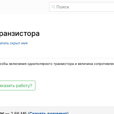
ранзистора
ватель скрыл имя
собы включения однополярного транзистора и величина сопротивлени
аказать работу?
oc
— 2.66 Мб (
Скачать документ
)