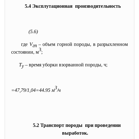
5.4 Эксплутационная производительность
(5.6)
где
V
–
объем горной породы, в разрыхленном
гп
3
состоянии, м
;
Т
–
время уборки взорванной породы, ч;
у
3
=47,79/1,04=44.95 м
/ч
5.2 Транспорт породы при проведении
выработок.