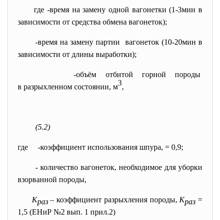
где
-время на замену одной вагонетки (1-3мин в
зависимости от средства обмена вагонеток);
-время на замену партии вагонеток (10-20мин в
зависимости от длины выработки);
-объём отбитой горной породы
3
в разрыхленном состоянии, м
,
(5.2)
где
-коэффициент использования шпура,
= 0,9;
- количество вагонеток, необходимое для уборки
взорванной породы,
К
– коэффициент разрыхления породы,
К
=
раз
раз
1,5 (ЕНиР №2 вып. 1 прил.2)