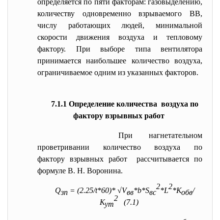
определяется по пяти факторам: газовыделению,
количеству одновременно взрываемого ВВ,
числу работающих людей, минимальной
скорости движения воздуха и тепловому
фактору. При выборе типа вентилятора
принимается наибольшее количество воздуха,
ограничиваемое одним из указанных факторов.
7.1.1 Определение количества воздуха по
фактору взрывных работ
При нагнетательном
проветривании количество воздуха по
фактору взрывных работ рассчитывается по
формуле В. Н. Воронина.
2
2
Q
= (2.25/t*60)* √V
*b*S
*L
*К
/
зп
вв
вс
обв
2
К
(7.1)
ут