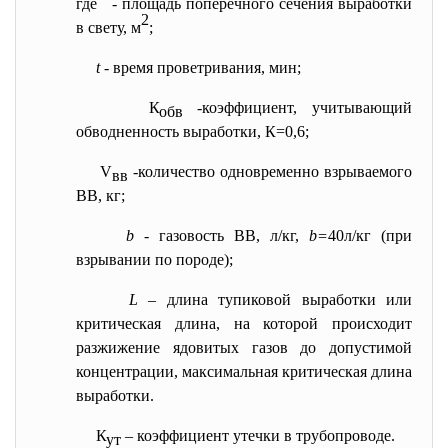
где
- площадь поперечного сечения выработки
2
в свету, м
;
t
- время проветривания, мин;
К
-коэффициент, учитывающий
обв
обводненность выработки, К=0,6;
V
-количество одновременно взрываемого
вв
ВВ, кг;
b -
газовость ВВ, л/кг,
b=
40л/кг (при
взрывании по породе);
L –
длина тупиковой выработки или
критическая длина, на которой происходит
разжижение ядовитых газов до допустимой
концентрации, максимальная критическая длина
выработки.
К
– коэффициент утечки в трубопроводе.
ут