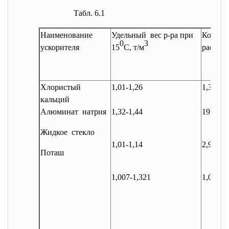
Табл. 6.1
Наименование
Удельный вес р-ра при
Конц-и
0
3
ускорителя
15
С, т/м
раствор
Хлористый
1,01-1,26
1,3-27,5
кальций
Алюминат натрия
1,32-1,44
19,5-23
Жидкое стекло
1,01-1,14
2,9-37,3
Поташ
1,007-1,321
1,0-32,0