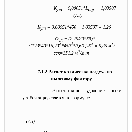
К
= 0,00051*L
+ 1,03507
ут
тр
(7.2)
К
= 0,00051*450 + 1,03507 = 1,26
ут
Q
= (2.25/30*60)*
зп
2
2
2
3
√123*40*16,29
*450
*0,6/1,26
= 5,85 м
/
3
сек=351,2 м
/мин
7.1.2 Расчет количества воздуха по
пылевому фактору
Эффективное удаление пыли
у забоя определяется по формуле:
(7.3)