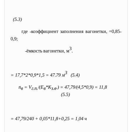
(5.3)
где
-коэффициент заполнения вагонетки,
=0,85-
0,9;
3
-ёмкость вагонетки, м
.
3
= 17,7*2*0,9*1,5 = 47.79 м
(5.4)
n
= V
/(Е
*К
.) = 47,79/(4,5*0,9) = 11,8
в
г.п.
в
з.в
(5.5)
= 47,79/240 + 0,05*11,8+0,25 = 1,04 ч